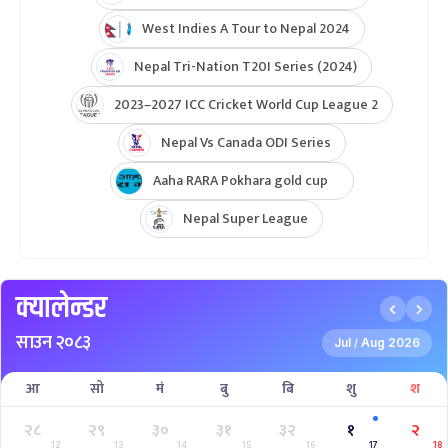
West Indies A Tour to Nepal 2024
Nepal Tri-Nation T20I Series (2024)
2023–2027 ICC Cricket World Cup League 2
Nepal Vs Canada ODI Series
Aaha RARA Pokhara gold cup
Nepal Super League
क्यालेन्डर
साउन २०८३
Jul
Aug 2026
/
आ
सो
मं
बु
बि
शु
श
२८
२९
३०
३१
३२
१
२
12
13
14
15
16
17
18