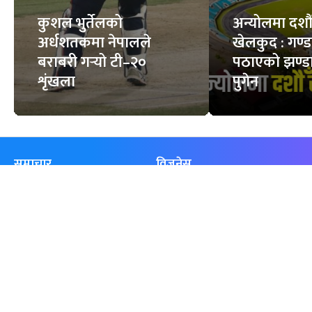
कुशल भुर्तेलको
अन्योलमा दशौँ र
अर्धशतकमा नेपालले
खेलकुद : गण्
बराबरी गर्‍यो टी–२०
पठाएको झण्डा
शृंखला
पुगेन
समाचार
विजनेस
समाज
बजार
विचार/ब्लग
पर्यटन
साहित्य
रोजगार
अन्तर्वार्ता
बैँक / वित्त
खेलकुद़़
अटो
जीवनशैली/स्वास्थ्य
सूचना-प्रविधि
प्रवास