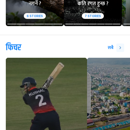
नगर्ने ?
कति रगत हुन्छ ?
6
STORIES
7
STORIES
फिचर
सबै