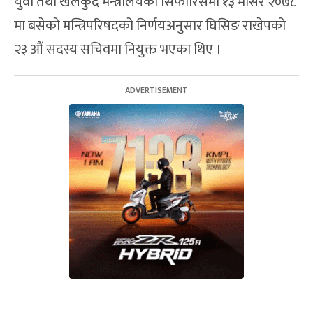
युवा तथा खेलकुद मन्त्रालयको सिफारिसमा १३ मंसिर २०७८
मा बसेको मन्त्रिपरिषदको निर्णयअनुसार घिसिङ राखेपको
२३ औं सदस्य सचिवमा नियुक्त भएका थिए ।