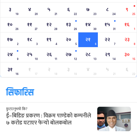
३
४
५
६
७
८
९
19
20
21
22
23
24
25
१०
११
१२
१३
१४
१५
१६
26
27
28
29
30
31
1
१७
१८
१९
२०
२१
२२
२३
2
3
4
5
6
7
8
२४
२५
२६
२७
२८
२९
३०
9
10
11
12
13
14
15
३१
१
२
३
४
५
६
16
17
18
19
20
21
22
सिफारिस
छुटाउनुभयो कि?
ई–बिडिङ प्रकरण : विक्रम पाण्डेको कम्पनीले
७ करोड घटाएर फेर्‍यो बोलकबोल