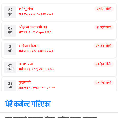
जनै पूर्णिमा
२२ दिन बाँकी
१२
-
भाद्र १२, २०८३
Aug 28, 2026
शुक्र
श्रीकृष्ण जन्माष्टमी व्रत
२९ दिन बाँकी
१९
-
भाद्र १९, २०८३
Sep 4, 2026
शुक्र
संविधान दिवस
१ महिना बाँकी
३
-
असोज ३, २०८३
Sep 19, 2026
शनि
घटस्थापना
२ महिना बाँकी
२५
-
असोज २५, २०८३
Oct 11, 2026
आइत
फूलपाती
२ महिना बाँकी
३१
-
असोज ३१ , २०८३
Oct 17, 2026
शनि
कार्तिक सङ्क्रान्ति
धेरै कमेन्ट गरिएका
२ महिना बाँकी
१
-
कार्तिक १, २०८३
Oct 18, 2026
आइत