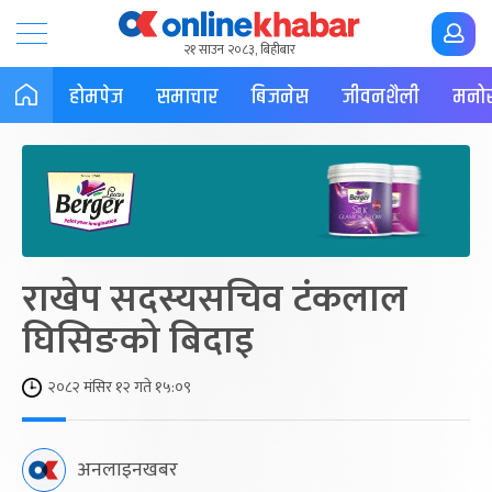
२१ साउन २०८३, बिहीबार
होमपेज
समाचार
बिजनेस
जीवनशैली
मनोर
राखेप सदस्यसचिव टंकलाल
घिसिङको बिदाइ
२०८२ मंसिर १२ गते १५:०९
अनलाइनखबर