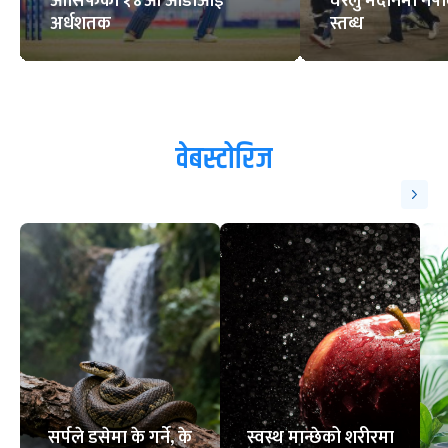
आसिफको १४औं ओडीआई
घरेलु मैदानमा नेप
अर्धशतक
स्तब्ध
वेबस्टोरिज
सर्पले डसेमा के गर्ने, के
स्वस्थ मान्छेको शरीरमा