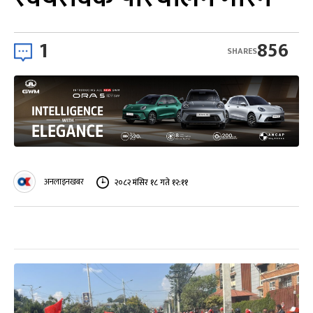
1
856
SHARES
अनलाइनखबर
२०८२ मंसिर १८ गते १२:११