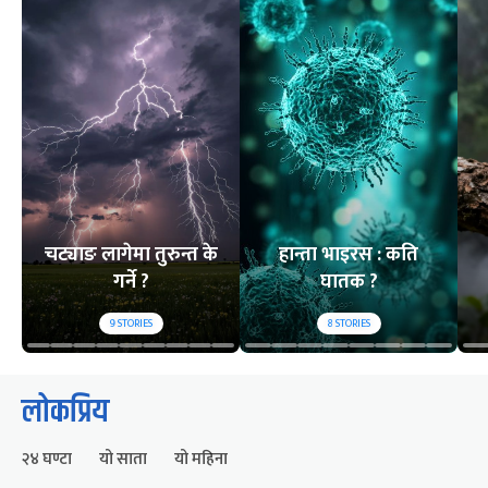
चट्याङ लागेमा तुरुन्त के
हान्ता भाइरस : कति
गर्ने ?
घातक ?
9
STORIES
8
STORIES
लोकप्रिय
२४ घण्टा
यो साता
यो महिना