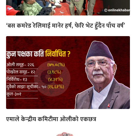
‘बस कमरेड रेलिमाई मानेर हर्ष, फेरि भेट हुँदैन पाँच वर्ष’
एमाले केन्द्रीय कमिटीमा ओलीको एकछत्र