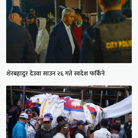
शेरबहादुर देउवा साउन २६ गते स्वदेश फर्किने