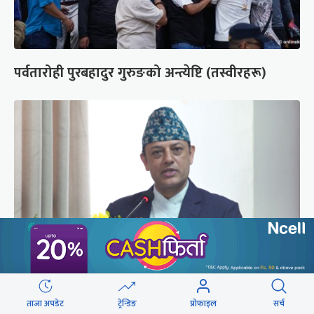
पर्वतारोही पुरबहादुर गुरुङको अन्त्येष्टि (तस्वीरहरू)
‘संसद्‍मा कालो चस्मा खोल्नू, बैठक चल्दा सेयर कारोबार
ताजा अपडेट
ट्रेन्डिङ
प्रोफाइल
सर्च
नगर्नू’