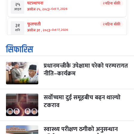
घटस्थापना
२ महिना बाँकी
२५
-
असोज २५, २०८३
Oct 11, 2026
आइत
फूलपाती
२ महिना बाँकी
३१
-
असोज ३१ , २०८३
Oct 17, 2026
शनि
कार्तिक सङ्क्रान्ति
२ महिना बाँकी
१
सिफारिस
-
कार्तिक १, २०८३
Oct 18, 2026
आइत
प्रधानमन्त्रीकै उपेक्षामा परेको परम्परागत
महानवमी
२ महिना बाँकी
३
-
नीति–कार्यक्रम
कार्तिक ३, २०८३
Oct 20, 2026
मंगल
विजयादशमी
२ महिना बाँकी
४
-
कार्तिक ४, २०८३
Oct 21, 2026
बुध
सर्वोच्चमा दुई समूहबीच बढ्न थाल्यो
टकराव
पापा‌ङ्कुशा एकादशी व्रत
२ महिना बाँकी
५
-
कार्तिक ५, २०८३
Oct 22, 2026
बिहि
स्वास्थ्य परीक्षण ठगीको अनुसन्धान
कुकुर तिहार
३ महिना बाँकी
२२