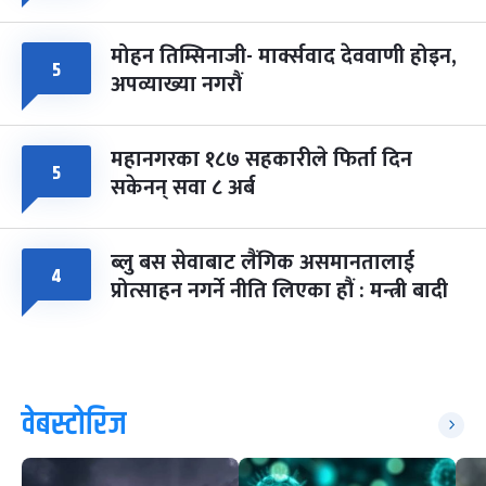
मोहन तिम्सिनाजी- मार्क्सवाद देववाणी होइन,
५
अपव्याख्या नगरौं
महानगरका १८७ सहकारीले फिर्ता दिन
५
सकेनन् सवा ८ अर्ब
ब्लु बस सेवाबाट लैंगिक असमानतालाई
४
प्रोत्साहन नगर्ने नीति लिएका हौं : मन्त्री बादी
वेबस्टोरिज