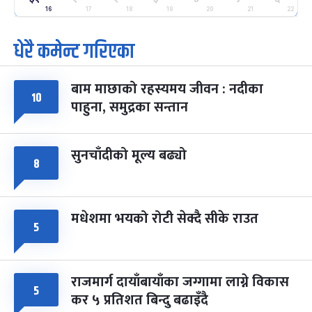
२५
-
फाल्गुन २५, २०८३
Mar 9, 2027
मंगल
16
17
18
19
20
21
22
धेरै कमेन्ट गरिएका
पूर्णिमा व्रत
७ महिना बाँकी
७
-
चैत्र ७, २०८३
Mar 21, 2027
आइत
बाम माछाको रहस्यमय जीवन : नदीका
फागुपूर्णिमा
१०
७ महिना बाँकी
८
पाहुना, समुद्रका सन्तान
-
चैत्र ८, २०८३
Mar 22, 2027
सोम
सुनचाँदीको मूल्य बढ्यो
८
मधेशमा भयको रोटी सेक्दै सीके राउत
५
राजमार्ग दायाँबायाँका जग्गामा लाग्ने विकास
५
कर ५ प्रतिशत बिन्दु बढाइँदै