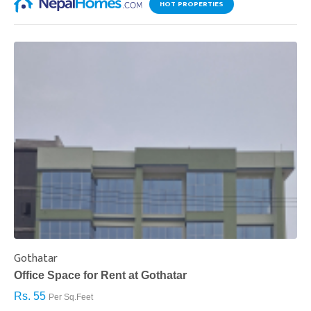
HOT PROPERTIES
Gothatar
S
Office Space for Rent at Gothatar
H
Rs. 55
R
Per Sq.Feet