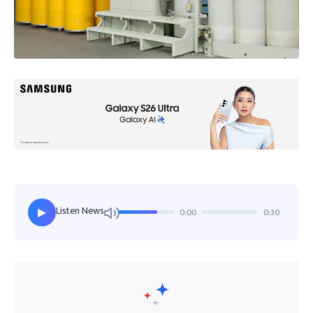
Listen News
0:00
0:30
▶