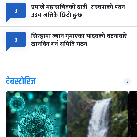
एमाले महासचिवको दाबी- रास्वपाको पतन
३
उदय जत्तिकै छिटो हुन्छ
सिरहामा ज्यान गुमाएका यादवको घटनाबारे
३
छानबिन गर्न समिति गठन
वेबस्टोरिज