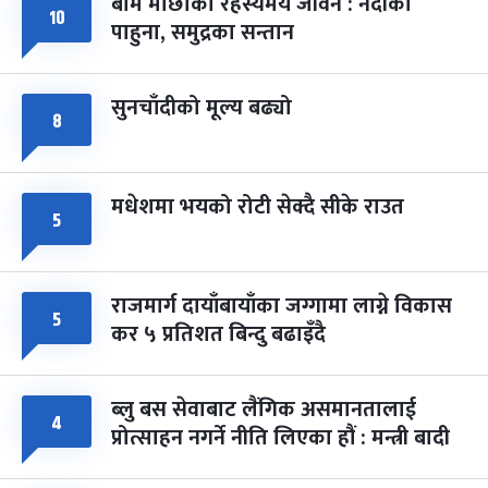
बाम माछाको रहस्यमय जीवन : नदीका
फागुपूर्णिमा
१०
७ महिना बाँकी
८
पाहुना, समुद्रका सन्तान
-
चैत्र ८, २०८३
Mar 22, 2027
सोम
सुनचाँदीको मूल्य बढ्यो
८
मधेशमा भयको रोटी सेक्दै सीके राउत
५
राजमार्ग दायाँबायाँका जग्गामा लाग्ने विकास
५
कर ५ प्रतिशत बिन्दु बढाइँदै
ब्लु बस सेवाबाट लैंगिक असमानतालाई
४
प्रोत्साहन नगर्ने नीति लिएका हौं : मन्त्री बादी