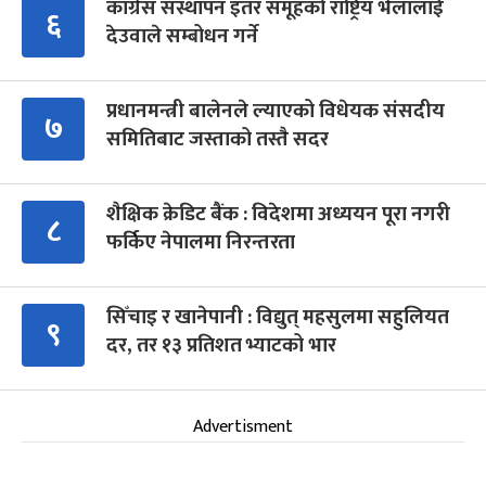
कांग्रेस संस्थापन इतर समूहको राष्ट्रिय भेलालाई
६
देउवाले सम्बोधन गर्ने
प्रधानमन्त्री बालेनले ल्याएको विधेयक संसदीय
७
समितिबाट जस्ताको तस्तै सदर
शैक्षिक क्रेडिट बैंक : विदेशमा अध्ययन पूरा नगरी
८
फर्किए नेपालमा निरन्तरता
सिँचाइ र खानेपानी : विद्युत् महसुलमा सहुलियत
९
दर, तर १३ प्रतिशत भ्याटको भार
Advertisment