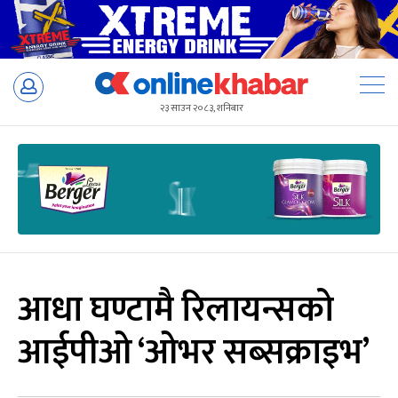
Skip
to
२३ साउन २०८३, शनिबार
content
आधा घण्टामै रिलायन्सको
आईपीओ ‘ओभर सब्सक्राइभ’