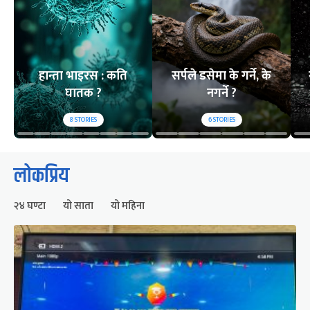
हान्ता भाइरस : कति
सर्पले डसेमा के गर्ने, के
घातक ?
नगर्ने ?
8
STORIES
6
STORIES
लोकप्रिय
२४ घण्टा
यो साता
यो महिना