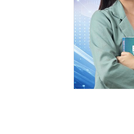
‘यो निर्वाचन, निष्पक्ष, भयरहीत, शान्त
तपाईंहरूका बोलीले निर्वाचन भाँडिदै छ । 
भएर बिताएको छु । मन्त्रीहरू भनेको बलेँ
पनि टेक्छ र भित्र जानेले पनि टेक्छ,’ उनल
अहिले धेरै नबोल्नुस् । अहिले बोल्ने
निर्वाचन गराउने । स्वच्छ, निष्पक्ष निर्
।’