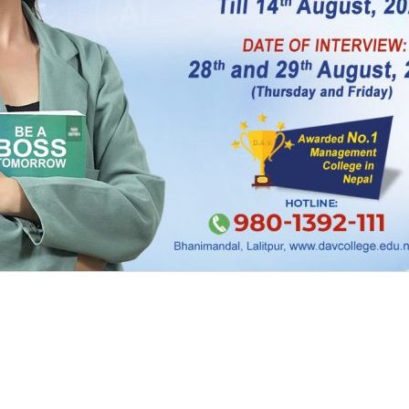
िपूर्ण हुनुपर्छ । त्यो वातावरण बनाउने काम सरकारको हो ।
किन बोल्नुपर्छ र ? मैले मन्त्रीहरूलाई भन्ने गरेको छु, म पनि म
नी जस्तै हो । बलेनीको ढुंगा जस्तो हो मन्त्री भनेको बाहिर ज
े भने, ‘ऐया भन्न पाइँदैन । त्यस्तै मुख बन्द गरेर काम गर्नुस् ।
 होइन । तपाईंहरूलाई एउटा ऐतिहासिक जिम्मेवारी दिएको छ ।
वाचन गराउने दायित्व तपाईंहरूको हो । नत्र भने मन्त्री भएर नबस्