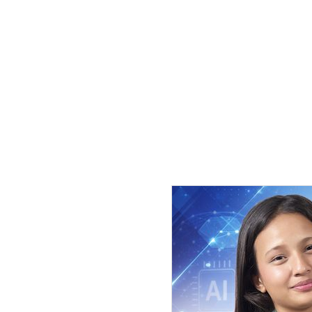
सरकारले सोमबार आह्वान गरेको सर्वपक्ष