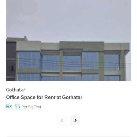
Gothatar
S
Office Space for Rent at Gothatar
H
Rs. 55
R
Per Sq.Feet
‹
›