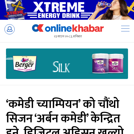
Skip
to
२३ साउन २०८३, शनिबार
content
‘कमेडी च्याम्पियन’ को चौंथो
सिजन ‘अर्बन कमेडी’ केन्द्रित
हुने, डिजिटल अडिसन खुल्यो