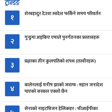
ट्रेन्डिङ
शेरबहादुर देउवा स्वदेश फर्किने समय परिवर्तन
१
गुन्डुमा अड्किए एमाले पुनर्गठनका प्रस्तावहरू
२
प्रज्ञाका तीन कुलपतिको शपथ (तस्वीरहरू)
३
बालेनलाई मनीष झाको जवाफ : महान जनादेश
४
पाएको सरकार एक्लो छैन
सेनाको नाइटभिजन हेलिकप्टर : भीआईपीका