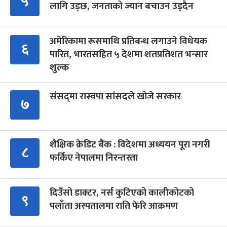
५
लागि उड्छ, जनताको ज्यान बचाउन उड्दैन
अमेरिकामा रूसमाथि प्रतिबन्ध लगाउने विधेयक
६
पारित, भारतसहित ५ देशमा शतप्रतिशत भन्सार
शुल्क
संसद्‍मा रास्वपा सांसदले खोजे सरकार
७
शैक्षिक क्रेडिट बैंक : विदेशमा अध्ययन पूरा नगरी
८
फर्किए नेपालमा निरन्तरता
दिउँसो डाक्टर, नर्स कुटिएको कालीकोटको
९
पलाँता अस्पतालमा राति फेरि आक्रमण