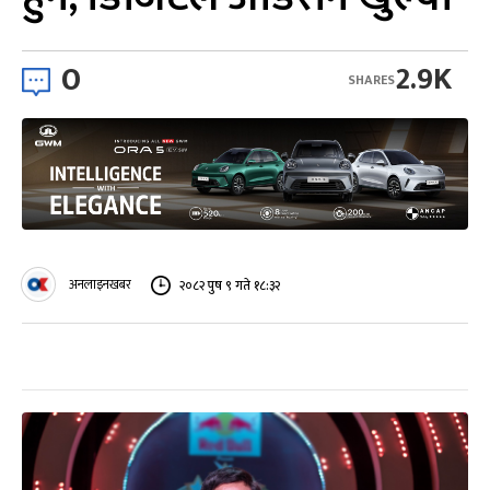
0
2.9K
SHARES
अनलाइनखबर
२०८२ पुष ९ गते १८:३२