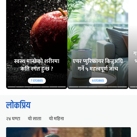
ग
स्वस्थ मान्छेको शरीरमा
एयर प्युरिफायर किन्नुअघि
भ
कति रगत हुन्छ ?
गर्ने ५ महत्त्वपूर्ण जाँच
7
STORIES
6
STORIES
लोकप्रिय
२४ घण्टा
यो साता
यो महिना