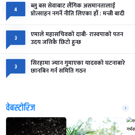
ब्लु बस सेवाबाट लैंगिक असमानतालाई
४
प्रोत्साहन नगर्ने नीति लिएका हौं : मन्त्री बादी
एमाले महासचिवको दाबी- रास्वपाको पतन
३
उदय जत्तिकै छिटो हुन्छ
सिरहामा ज्यान गुमाएका यादवको घटनाबारे
३
छानबिन गर्न समिति गठन
वेबस्टोरिज