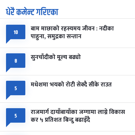
धेरै कमेन्ट गरिएका
पूर्णिमा व्रत
७ महिना बाँकी
७
-
चैत्र ७, २०८३
Mar 21, 2027
आइत
बाम माछाको रहस्यमय जीवन : नदीका
फागुपूर्णिमा
७ महिना बाँकी
८
१०
पाहुना, समुद्रका सन्तान
-
चैत्र ८, २०८३
Mar 22, 2027
सोम
सुनचाँदीको मूल्य बढ्यो
८
मधेशमा भयको रोटी सेक्दै सीके राउत
५
राजमार्ग दायाँबायाँका जग्गामा लाग्ने विकास
५
कर ५ प्रतिशत बिन्दु बढाइँदै