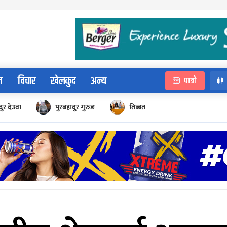
न
विचार
खेलकुद
अन्य
पात्रो
ुर देउवा
पुरबहादुर गुरुङ
तिब्बत