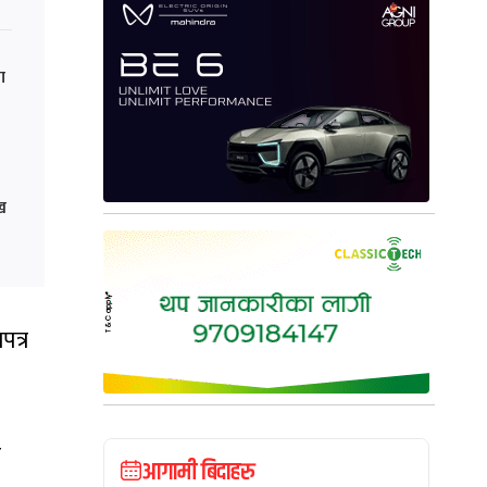
ा
ेख
पत्र
ि
आगामी बिदाहरु