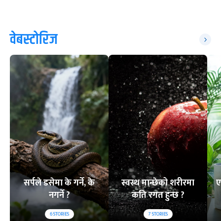
वेबस्टोरिज
सर्पले डसेमा के गर्ने, के
स्वस्थ मान्छेको शरीरमा
ए
नगर्ने ?
कति रगत हुन्छ ?
6
STORIES
7
STORIES