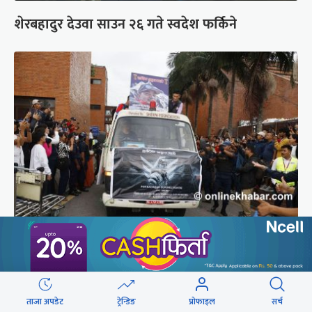
शेरबहादुर देउवा साउन २६ गते स्वदेश फर्किने
ब्रोड पिकमा ज्यान गुमाएका युक्तको शव काठमाडौं
ल्याइयो (तस्वीरहरू)
ताजा अपडेट
ट्रेन्डिङ
प्रोफाइल
सर्च