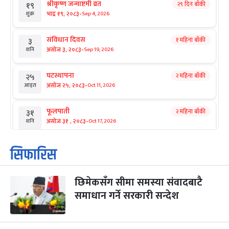
श्रीकृष्ण जन्माष्टमी व्रत
२९ दिन बाँकी
१९
-
भाद्र १९, २०८३
Sep 4, 2026
शुक्र
संविधान दिवस
१ महिना बाँकी
३
-
असोज ३, २०८३
Sep 19, 2026
शनि
घटस्थापना
२ महिना बाँकी
२५
-
असोज २५, २०८३
Oct 11, 2026
आइत
फूलपाती
२ महिना बाँकी
३१
-
असोज ३१ , २०८३
Oct 17, 2026
शनि
कार्तिक सङ्क्रान्ति
२ महिना बाँकी
१
सिफारिस
-
कार्तिक १, २०८३
Oct 18, 2026
आइत
छिमेकसँग सीमा समस्या संवादबाटै
महानवमी
२ महिना बाँकी
३
-
समाधान गर्ने सरकारी सन्देश
कार्तिक ३, २०८३
Oct 20, 2026
मंगल
विजयादशमी
२ महिना बाँकी
४
-
कार्तिक ४, २०८३
Oct 21, 2026
बुध