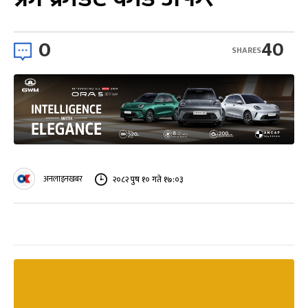
0
40
SHARES
अनलाइनखबर
२०८२ पुष १० गते १७:०३