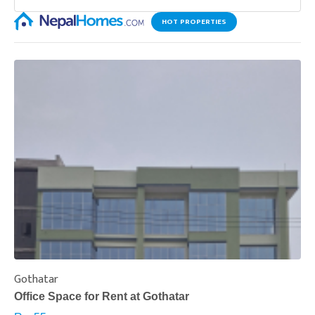
HOT PROPERTIES
Gothatar
S
Office Space for Rent at Gothatar
H