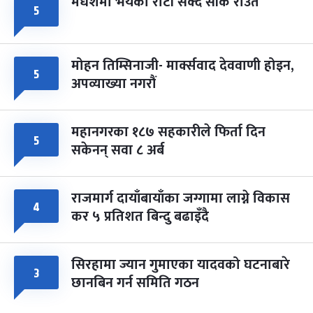
मधेशमा भयको रोटी सेक्दै सीके राउत
५
मोहन तिम्सिनाजी- मार्क्सवाद देववाणी होइन,
५
अपव्याख्या नगरौं
महानगरका १८७ सहकारीले फिर्ता दिन
५
सकेनन् सवा ८ अर्ब
राजमार्ग दायाँबायाँका जग्गामा लाग्ने विकास
४
कर ५ प्रतिशत बिन्दु बढाइँदै
सिरहामा ज्यान गुमाएका यादवको घटनाबारे
३
छानबिन गर्न समिति गठन