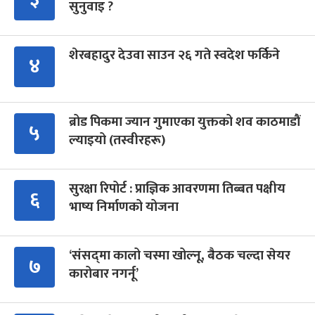
सुनुवाइ ?
शेरबहादुर देउवा साउन २६ गते स्वदेश फर्किने
४
ब्रोड पिकमा ज्यान गुमाएका युक्तको शव काठमाडौं
५
ल्याइयो (तस्वीरहरू)
सुरक्षा रिपोर्ट : प्राज्ञिक आवरणमा तिब्बत पक्षीय
६
भाष्य निर्माणको योजना
‘संसद्‍मा कालो चस्मा खोल्नू, बैठक चल्दा सेयर
७
कारोबार नगर्नू’