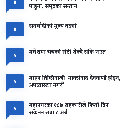
फागुपूर्णिमा
७ महिना बाँकी
८
९
पाहुना, समुद्रका सन्तान
-
चैत्र ८, २०८३
Mar 22, 2027
सोम
सुनचाँदीको मूल्य बढ्यो
८
मधेशमा भयको रोटी सेक्दै सीके राउत
५
मोहन तिम्सिनाजी- मार्क्सवाद देववाणी होइन,
५
अपव्याख्या नगरौं
महानगरका १८७ सहकारीले फिर्ता दिन
५
सकेनन् सवा ८ अर्ब