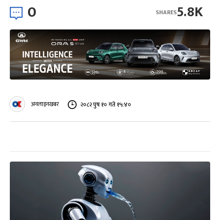
0
5.8K
SHARES
अनलाइनखबर
२०८२ पुष १० गते १५:४०