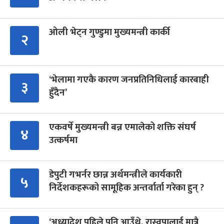
ओली भेट्न गुण्डुमा मुख्यमन्त्री कार्की
२
‘भेलामा गएकै कारण जनप्रतिनिधिलाई कारबाही
३
हुँदैन’
एकवर्षे मुख्यमन्त्री बन्न एमालेको शक्ति संघर्ष
४
उत्कर्षमा
डेपुटी गभर्नर छान्न अर्थमन्त्रीले कार्यकारी
५
निर्देशकहरूको सामूहिक अन्तर्वार्ता गरेका हुन् ?
‘अध्यादेश पहिले पनि आउँथे, रास्वपालाई मात्रै