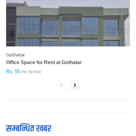
Gothatar
S
Office Space for Rent at Gothatar
H
Rs. 55
R
Per Sq.Feet
‹
›
सम्बन्धित खबर