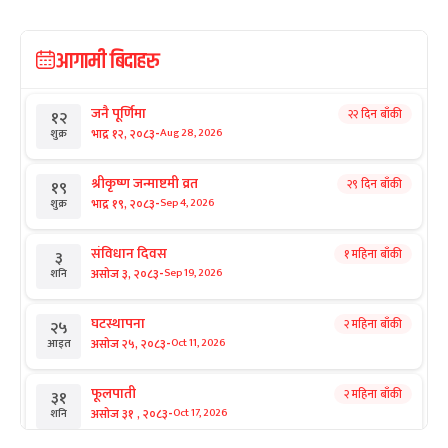
आगामी बिदाहरु
जनै पूर्णिमा
२२ दिन बाँकी
१२
-
भाद्र १२, २०८३
Aug 28, 2026
शुक्र
श्रीकृष्ण जन्माष्टमी व्रत
२९ दिन बाँकी
१९
-
भाद्र १९, २०८३
Sep 4, 2026
शुक्र
संविधान दिवस
१ महिना बाँकी
३
-
असोज ३, २०८३
Sep 19, 2026
शनि
घटस्थापना
२ महिना बाँकी
२५
-
असोज २५, २०८३
Oct 11, 2026
आइत
फूलपाती
२ महिना बाँकी
३१
-
असोज ३१ , २०८३
Oct 17, 2026
शनि