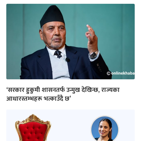
‘सरकार हुकुमी शासनतर्फ उन्मुख देखिन्छ, राज्यका
आधारस्तम्भहरू भत्काउँदै छ’