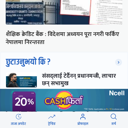
शैक्षिक क्रेडिट बैंक : विदेशमा अध्ययन पूरा नगरी फर्किए
नेपालमा निरन्तरता
छुटाउनुभयो कि ?
संसद्लाई टेर्दैनन् प्रधानमन्त्री, लाचार
छन् सभामुख
‘अस्थायी प्रकृतिको अध्यादेशले ऐनको
व्यवस्था विस्थापित गर्न सक्दैन’
ताजा अपडेट
ट्रेन्डिङ
प्रोफाइल
सर्च