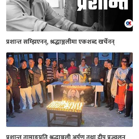
प्रशान्त सम्झिएनन्, श्रद्धाञ्जलीमा एकशब्द खर्चेनन्
प्रशान्त तामाङप्रति श्रद्धाञ्जली अर्पण तथा दीप प्रज्वलन