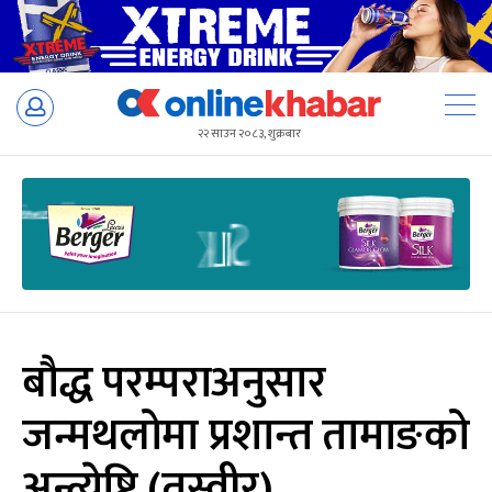
Skip
to
२२ साउन २०८३, शुक्रबार
content
बौद्ध परम्पराअनुसार
जन्मथलोमा प्रशान्त तामाङको
अन्त्येष्टि (तस्वीर)