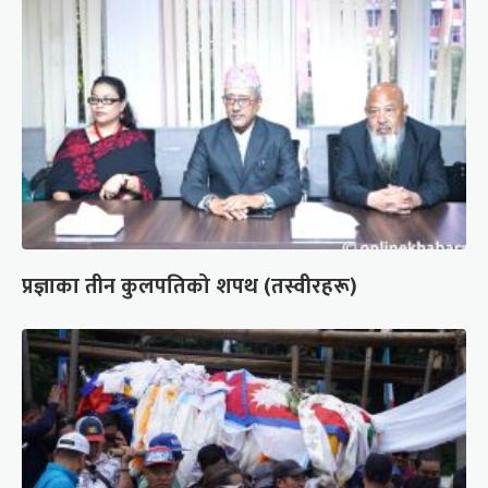
प्रज्ञाका तीन कुलपतिको शपथ (तस्वीरहरू)