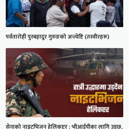
पर्वतारोही पुरबहादुर गुरुङको अन्त्येष्टि (तस्वीरहरू)
सेनाको नाइटभिजन हेलिकप्टर : भीआईपीका लागि उड्छ,