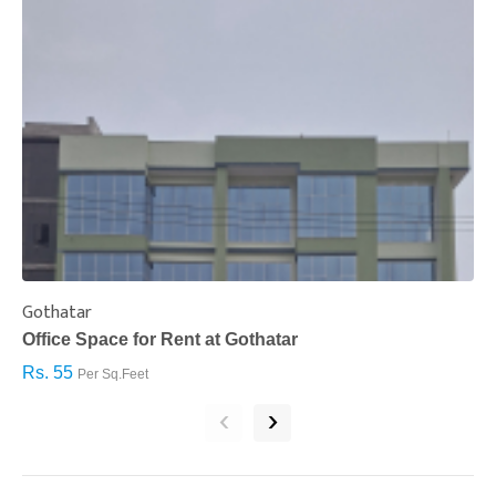
Gothatar
S
Office Space for Rent at Gothatar
H
Rs. 55
R
Per Sq.Feet
‹
›