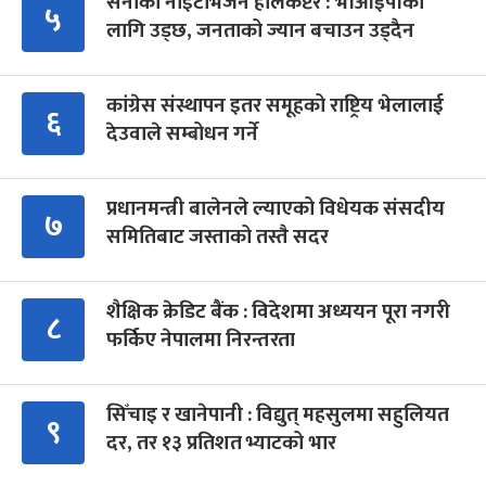
सेनाको नाइटभिजन हेलिकप्टर : भीआईपीका
५
लागि उड्छ, जनताको ज्यान बचाउन उड्दैन
कांग्रेस संस्थापन इतर समूहको राष्ट्रिय भेलालाई
६
देउवाले सम्बोधन गर्ने
प्रधानमन्त्री बालेनले ल्याएको विधेयक संसदीय
७
समितिबाट जस्ताको तस्तै सदर
शैक्षिक क्रेडिट बैंक : विदेशमा अध्ययन पूरा नगरी
८
फर्किए नेपालमा निरन्तरता
सिँचाइ र खानेपानी : विद्युत् महसुलमा सहुलियत
९
दर, तर १३ प्रतिशत भ्याटको भार