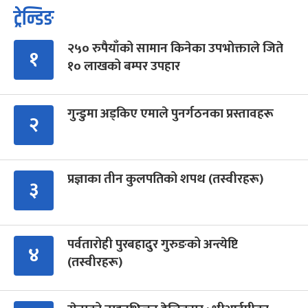
ट्रेन्डिङ
२५० रुपैयाँको सामान किनेका उपभोक्ताले जिते
१
१० लाखको बम्पर उपहार
गुन्डुमा अड्किए एमाले पुनर्गठनका प्रस्तावहरू
२
प्रज्ञाका तीन कुलपतिको शपथ (तस्वीरहरू)
३
पर्वतारोही पुरबहादुर गुरुङको अन्त्येष्टि
४
(तस्वीरहरू)