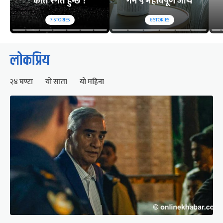
कति रगत हुन्छ ?
गर्ने ५ महत्त्वपूर्ण जाँच
7
STORIES
6
STORIES
लोकप्रिय
२४ घण्टा
यो साता
यो महिना