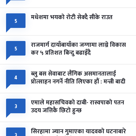
मधेशमा भयको रोटी सेक्दै सीके राउत
५
राजमार्ग दायाँबायाँका जग्गामा लाग्ने विकास
५
कर ५ प्रतिशत बिन्दु बढाइँदै
ब्लु बस सेवाबाट लैंगिक असमानतालाई
४
प्रोत्साहन नगर्ने नीति लिएका हौं : मन्त्री बादी
एमाले महासचिवको दाबी- रास्वपाको पतन
३
उदय जत्तिकै छिटो हुन्छ
सिरहामा ज्यान गुमाएका यादवको घटनाबारे
३