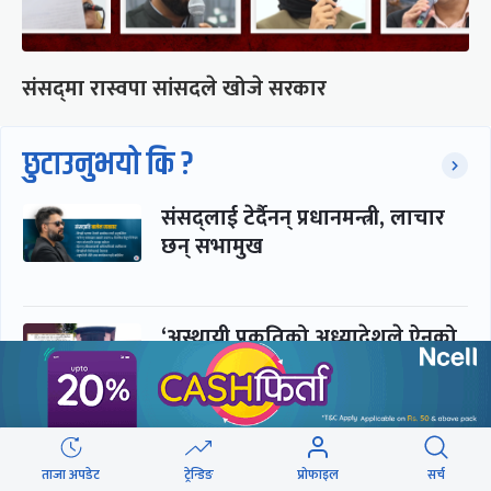
संसद्‍मा रास्वपा सांसदले खोजे सरकार
छुटाउनुभयो कि ?
संसद्लाई टेर्दैनन् प्रधानमन्त्री, लाचार
छन् सभामुख
‘अस्थायी प्रकृतिको अध्यादेशले ऐनको
व्यवस्था विस्थापित गर्न सक्दैन’
सरकार-प्रसाईं लुकामारी : छिनमै
ताजा अपडेट
ट्रेन्डिङ
प्रोफाइल
सर्च
पक्राउ, तुरुन्तै रिहा