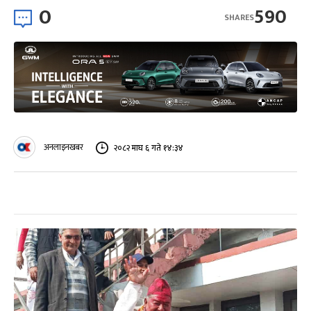
0
590
SHARES
अनलाइनखबर
२०८२ माघ ६ गते १४:३४