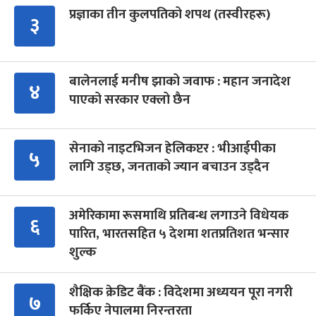
प्रज्ञाका तीन कुलपतिको शपथ (तस्वीरहरू)
३
बालेनलाई मनीष झाको जवाफ : महान जनादेश
४
पाएको सरकार एक्लो छैन
सेनाको नाइटभिजन हेलिकप्टर : भीआईपीका
५
लागि उड्छ, जनताको ज्यान बचाउन उड्दैन
अमेरिकामा रूसमाथि प्रतिबन्ध लगाउने विधेयक
६
पारित, भारतसहित ५ देशमा शतप्रतिशत भन्सार
शुल्क
शैक्षिक क्रेडिट बैंक : विदेशमा अध्ययन पूरा नगरी
७
फर्किए नेपालमा निरन्तरता