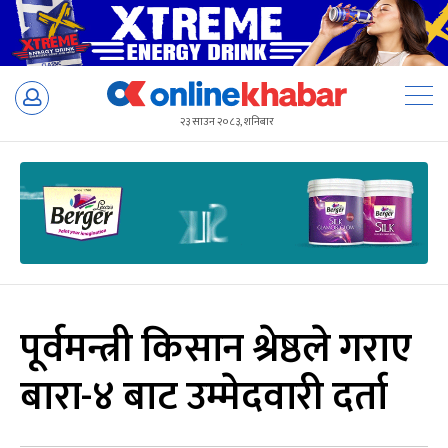
Skip
to
२३ साउन २०८३, शनिबार
content
पूर्वमन्त्री किसान श्रेष्ठले गराए
बारा-४ बाट उम्मेदवारी दर्ता