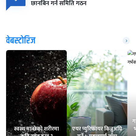
छानबिन गर्न समिति गठन
वेबस्टोरिज
ग
स्वस्थ मान्छेको शरीरमा
एयर प्युरिफायर किन्नुअघि
भ