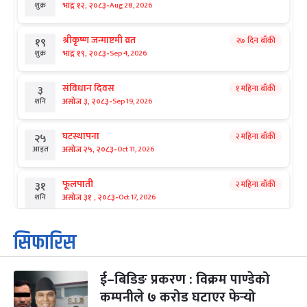
-
भाद्र १२, २०८३
Aug 28, 2026
शुक्र
श्रीकृष्ण जन्माष्टमी व्रत
२७ दिन बाँकी
१९
-
भाद्र १९, २०८३
Sep 4, 2026
शुक्र
संविधान दिवस
१ महिना बाँकी
३
-
असोज ३, २०८३
Sep 19, 2026
शनि
घटस्थापना
२ महिना बाँकी
२५
-
असोज २५, २०८३
Oct 11, 2026
आइत
फूलपाती
२ महिना बाँकी
३१
-
असोज ३१ , २०८३
Oct 17, 2026
शनि
कार्तिक सङ्क्रान्ति
२ महिना बाँकी
१
सिफारिस
-
कार्तिक १, २०८३
Oct 18, 2026
आइत
ई–बिडिङ प्रकरण : विक्रम पाण्डेको
महानवमी
२ महिना बाँकी
३
-
कम्पनीले ७ करोड घटाएर फेर्‍यो
कार्तिक ३, २०८३
Oct 20, 2026
मंगल