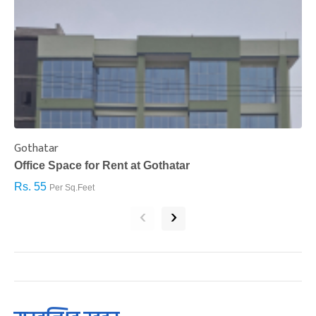
Gothatar
S
Office Space for Rent at Gothatar
H
Rs. 55
R
Per Sq.Feet
‹
›