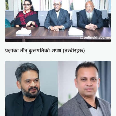
प्रज्ञाका तीन कुलपतिको शपथ (तस्वीरहरू)