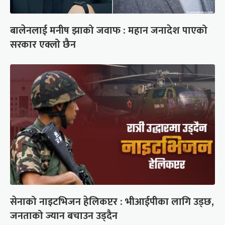
बालेनलाई मनीष झाको जवाफ : महान जनादेश पाएको
सरकार एक्लो छैन
सेनाको नाइटभिजन हेलिकप्टर : भीआईपीका लागि उड्छ,
जनताको ज्यान बचाउन उड्दैन