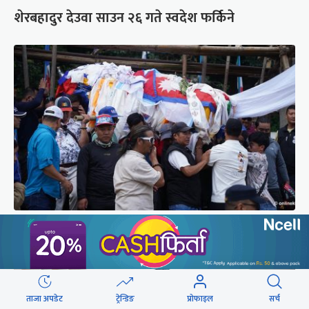
शेरबहादुर देउवा साउन २६ गते स्वदेश फर्किने
पर्वतारोही पुरबहादुर गुरुङको अन्त्येष्टि (तस्वीरहरू)
ताजा अपडेट
ट्रेन्डिङ
प्रोफाइल
सर्च