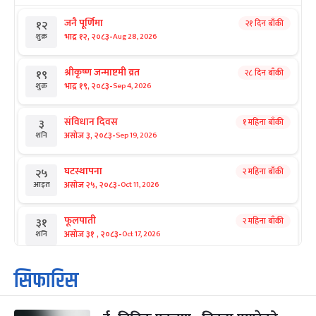
जनै पूर्णिमा
२१ दिन बाँकी
१२
-
भाद्र १२, २०८३
Aug 28, 2026
शुक्र
श्रीकृष्ण जन्माष्टमी व्रत
२८ दिन बाँकी
१९
-
भाद्र १९, २०८३
Sep 4, 2026
शुक्र
संविधान दिवस
१ महिना बाँकी
३
-
असोज ३, २०८३
Sep 19, 2026
शनि
घटस्थापना
२ महिना बाँकी
२५
-
असोज २५, २०८३
Oct 11, 2026
आइत
फूलपाती
२ महिना बाँकी
३१
-
असोज ३१ , २०८३
Oct 17, 2026
शनि
कार्तिक सङ्क्रान्ति
२ महिना बाँकी
१
सिफारिस
-
कार्तिक १, २०८३
Oct 18, 2026
आइत