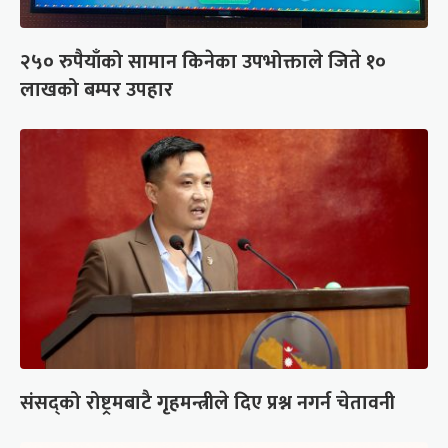
२५० रुपैयाँको सामान किनेका उपभोक्ताले जिते १०
लाखको बम्पर उपहार
संसद्को रोष्ट्रमबाटै गृहमन्त्रीले दिए प्रश्न नगर्न चेतावनी