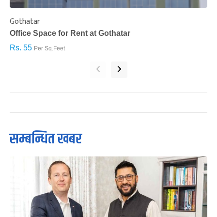
Gothatar
S
Office Space for Rent at Gothatar
H
Rs. 55
R
Per Sq.Feet
‹
›
सम्बन्धित खबर