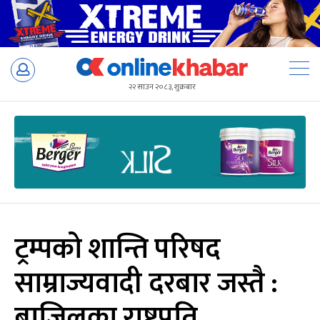
Skip
to
२२ साउन २०८३, शुक्रबार
content
ट्रम्पको शान्ति परिषद
साम्राज्यवादी दरबार जस्तै :
ब्राजिलका राष्ट्रपति