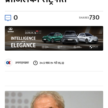
0
730
SHARES
अनलाइनखबर
२०८२ माघ १० गते १६:३३