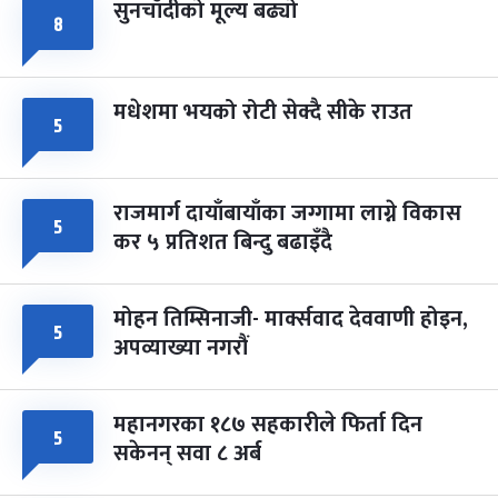
सुनचाँदीको मूल्य बढ्यो
८
मधेशमा भयको रोटी सेक्दै सीके राउत
५
राजमार्ग दायाँबायाँका जग्गामा लाग्ने विकास
५
कर ५ प्रतिशत बिन्दु बढाइँदै
मोहन तिम्सिनाजी- मार्क्सवाद देववाणी होइन,
५
अपव्याख्या नगरौं
महानगरका १८७ सहकारीले फिर्ता दिन
५
सकेनन् सवा ८ अर्ब