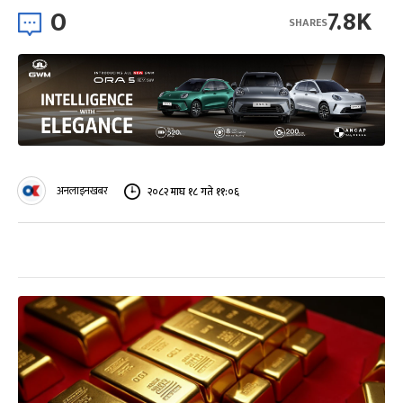
0
7.8K
SHARES
अनलाइनखबर
२०८२ माघ १८ गते ११:०६