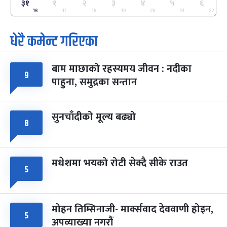
ग्याल्पो ल्होसार
७ महिना बाँकी
२५
३१
१
२
३
४
५
६
-
फाल्गुन २५, २०८३
Mar 9, 2027
मंगल
16
17
18
19
20
21
22
धेरै कमेन्ट गरिएका
पूर्णिमा व्रत
७ महिना बाँकी
७
-
चैत्र ७, २०८३
Mar 21, 2027
आइत
बाम माछाको रहस्यमय जीवन : नदीका
फागुपूर्णिमा
७ महिना बाँकी
८
९
पाहुना, समुद्रका सन्तान
-
चैत्र ८, २०८३
Mar 22, 2027
सोम
सुनचाँदीको मूल्य बढ्यो
८
मधेशमा भयको रोटी सेक्दै सीके राउत
५
मोहन तिम्सिनाजी- मार्क्सवाद देववाणी होइन,
५
अपव्याख्या नगरौं