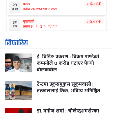
घटस्थापना
२ महिना बाँकी
२५
-
असोज २५, २०८३
Oct 11, 2026
आइत
फूलपाती
२ महिना बाँकी
३१
-
असोज ३१ , २०८३
Oct 17, 2026
शनि
कार्तिक सङ्क्रान्ति
२ महिना बाँकी
१
सिफारिस
-
कार्तिक १, २०८३
Oct 18, 2026
आइत
ई–बिडिङ प्रकरण : विक्रम पाण्डेको
महानवमी
२ महिना बाँकी
३
-
कम्पनीले ७ करोड घटाएर फेर्‍यो
कार्तिक ३, २०८३
Oct 20, 2026
मंगल
बोलकबोल
विजयादशमी
२ महिना बाँकी
४
-
कार्तिक ४, २०८३
Oct 21, 2026
बुध
टेन्टमा उकुसमुकुस सुकुमवासी :
तत्काललाई ठिक, भविष्य अनिश्चित
पापा‌ङ्कुशा एकादशी व्रत
२ महिना बाँकी
५
-
कार्तिक ५, २०८३
Oct 22, 2026
बिहि
डा. मनोज शर्मा : चोलेन्द्रशमशेरका
कुकुर तिहार
३ महिना बाँकी
२२