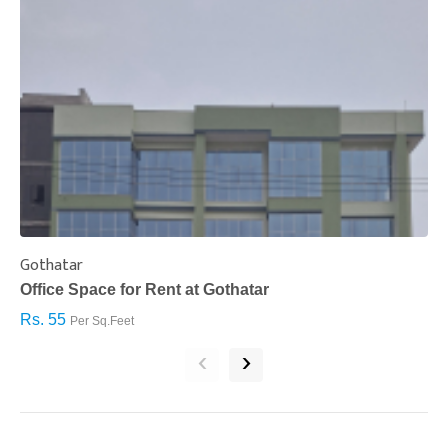
Gothatar
S
Office Space for Rent at Gothatar
H
Rs. 55
R
Per Sq.Feet
‹
›