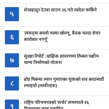
शेरबहादुर देउवा साउन २६ गते स्वदेश फर्किने
५
‘संसद्‍मा कालो चस्मा खोल्नू, बैठक चल्दा सेयर
६
कारोबार नगर्नू’
सुरक्षा रिपोर्ट : प्राज्ञिक आवरणमा तिब्बत पक्षीय
७
भाष्य निर्माणको योजना
ब्रोड पिकमा ज्यान गुमाएका युक्तको शव काठमाडौं
८
ल्याइयो (तस्वीरहरू)
राष्ट्रिय परिचयपत्रको ‘सर्भर’ समस्याले १६
९
निकायका काम प्रभावित