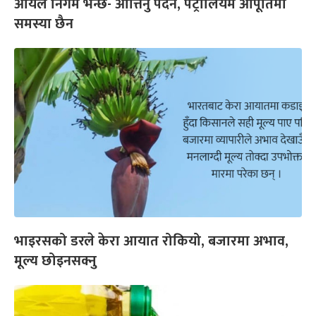
आयल निगम भन्छ- आत्तिनु पर्दैन, पेट्रोलियम आपूर्तिमा
समस्या छैन
भाइरसको डरले केरा आयात रोकियो, बजारमा अभाव,
मूल्य छोइनसक्नु