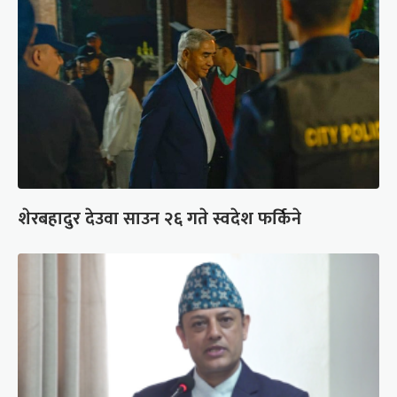
शेरबहादुर देउवा साउन २६ गते स्वदेश फर्किने