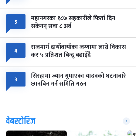
महानगरका १८७ सहकारीले फिर्ता दिन
५
सकेनन् सवा ८ अर्ब
राजमार्ग दायाँबायाँका जग्गामा लाग्ने विकास
४
कर ५ प्रतिशत बिन्दु बढाइँदै
सिरहामा ज्यान गुमाएका यादवको घटनाबारे
३
छानबिन गर्न समिति गठन
वेबस्टोरिज