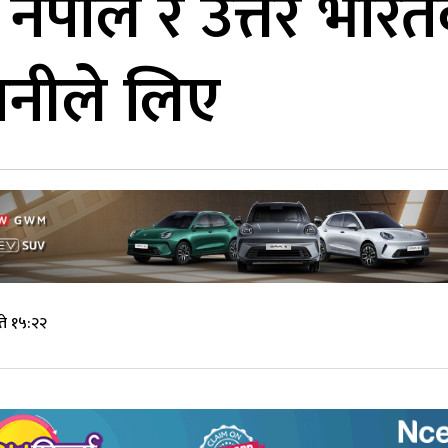
 नेपाल र उत्तर भा
नीले लिए
े १५:२२