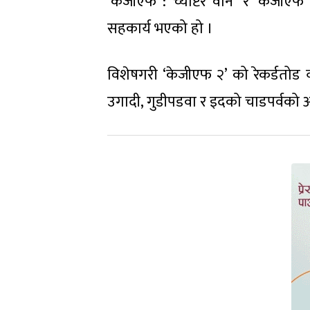
‘केजीएफ : च्याप्टर वान’ र ‘केजीए
सहकार्य भएको हो ।
विशेषगरी ‘केजीएफ २’ को रेकर्डतोड व
उगादी, गुडीपडवा र इदको चाडपर्वको अव