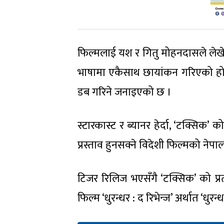
फिल्मलाई यश र गितु मोहनदासले लेखेका
भाषामा एकैसाथ छायांकन गरिएको हो 
डब गरिने जनाइएको छ ।
स्टारकास्ट र ब्यानर हेर्दा, ‘टक्सि
प्रस्ताव हुनसक्ने विदेशी फिल्मको ने
टिजर रिलिज भएसँगै ‘टक्सिक’ को प्रती
फिल्म ‘धुरन्धर : द रिभेन्ज’ अर्थात ‘धुर