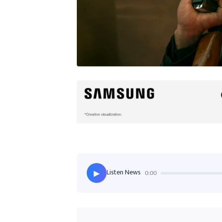
Listen News
0:00
▶