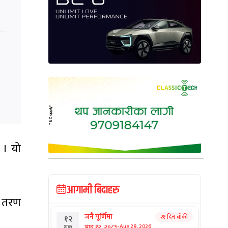
छ । यो
आगामी बिदाहरु
क तरण
जनै पूर्णिमा
२१ दिन बाँकी
१२
-
भाद्र १२, २०८३
Aug 28, 2026
शुक्र