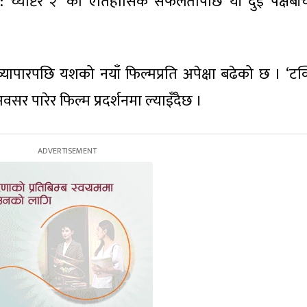
फ : च्याप्टर २’ को ऐतिहासिक सफलतापछि यी दुई पक्षबीच
्यापारपछि यशको नयाँ फिल्मप्रति अपेक्षा बढेको छ । ‘टक
सर पारेर फिल्म प्रदर्शनमा ल्याइँदैछ ।