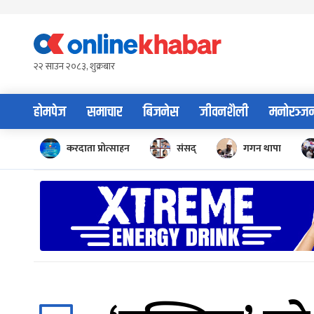
Skip
to
content
२२ साउन २०८३, शुक्रबार
होमपेज
समाचार
बिजनेस
जीवनशैली
मनोरञ्ज
करदाता प्रोत्साहन
संसद्
गगन थापा