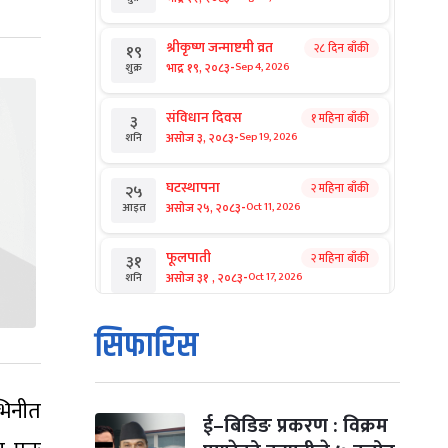
श्रीकृष्ण जन्माष्टमी व्रत
२८ दिन बाँकी
१९
-
भाद्र १९, २०८३
Sep 4, 2026
शुक्र
संविधान दिवस
१ महिना बाँकी
३
-
असोज ३, २०८३
Sep 19, 2026
शनि
घटस्थापना
२ महिना बाँकी
२५
-
असोज २५, २०८३
Oct 11, 2026
आइत
फूलपाती
२ महिना बाँकी
३१
-
असोज ३१ , २०८३
Oct 17, 2026
शनि
कार्तिक सङ्क्रान्ति
२ महिना बाँकी
१
सिफारिस
-
कार्तिक १, २०८३
Oct 18, 2026
आइत
महानवमी
२ महिना बाँकी
३
भिनीत
-
कार्तिक ३, २०८३
Oct 20, 2026
मंगल
ई–बिडिङ प्रकरण : विक्रम