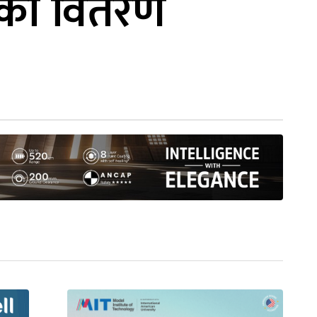
रतको वितरण