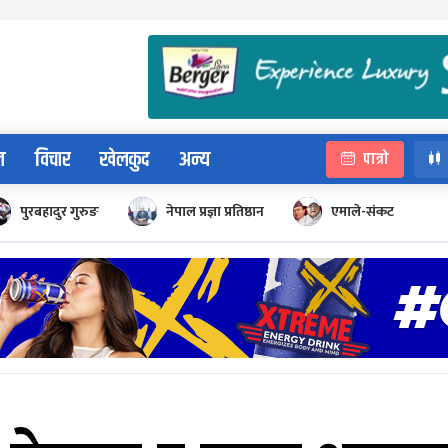
न
विचार
खेलकुद
अन्य
पात्रो
पुरबहादुर गुरुङ
नेपाल प्रज्ञा प्रतिष्ठान
एमाले-संकट