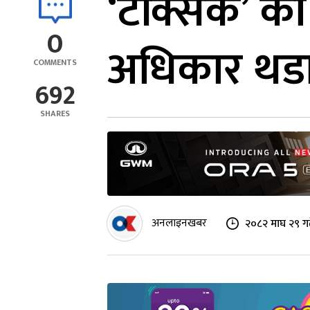
‘टक्सिक’ को
0
अधिकार थडा
COMMENTS
692
SHARES
अनलाइनखबर
२०८२ माघ २९ गत