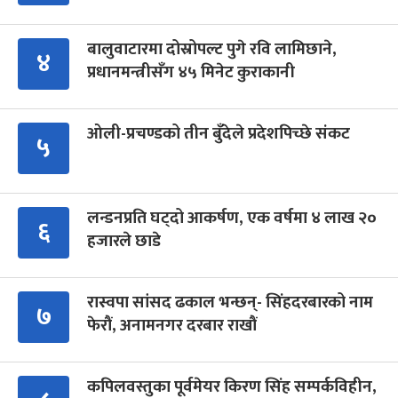
बालुवाटारमा दोस्रोपल्ट पुगे रवि लामिछाने,
४
प्रधानमन्त्रीसँग ४५ मिनेट कुराकानी
ओली-प्रचण्डको तीन बुँदेले प्रदेशपिच्छे संकट
५
लन्डनप्रति घट्दो आकर्षण, एक वर्षमा ४ लाख २०
६
हजारले छाडे
रास्वपा सांसद ढकाल भन्छन्- सिंहदरबारको नाम
७
फेरौं, अनामनगर दरबार राखौं
कपिलवस्तुका पूर्वमेयर किरण सिंह सम्पर्कविहीन,