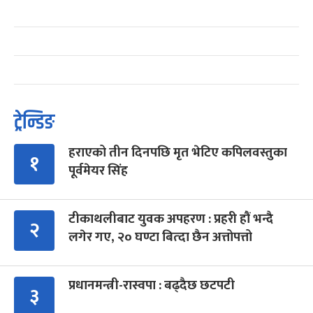
ट्रेन्डिङ
हराएको तीन दिनपछि मृत भेटिए कपिलवस्तुका
१
पूर्वमेयर सिंह
टीकाथलीबाट युवक अपहरण : प्रहरी हौं भन्दै
२
लगेर गए, २० घण्टा बित्दा छैन अत्तोपत्तो
प्रधानमन्त्री-रास्वपा : बढ्दैछ छटपटी
३