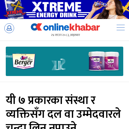
Skip
to
२४ साउन २०८३, आइतबार
content
यी ७ प्रकारका संस्था र
व्यक्तिसँग दल वा उम्मेदवारले
चन्दा लिन नपाउने