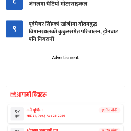
८
जंगलमा भेटियो मोटरसाइकल
पूर्वमेयर सिंहको खोजीमा गौतमबुद्ध
९
विमानस्थलको कुकुरसमेत परिचालन, ड्रोनबाट
पनि निगरानी
Advertisment
आगामी बिदाहरु
जनै पूर्णिमा
१९ दिन बाँकी
१२
-
भाद्र १२, २०८३
Aug 28, 2026
शुक्र
श्रीकृष्ण जन्माष्टमी व्रत
२६ दिन बाँकी