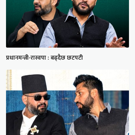
प्रधानमन्त्री-रास्वपा : बढ्दैछ छटपटी