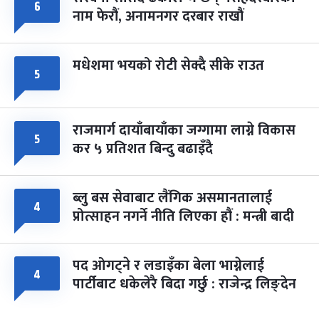
६
नाम फेरौं, अनामनगर दरबार राखौं
मधेशमा भयको रोटी सेक्दै सीके राउत
५
राजमार्ग दायाँबायाँका जग्गामा लाग्ने विकास
५
कर ५ प्रतिशत बिन्दु बढाइँदै
ब्लु बस सेवाबाट लैंगिक असमानतालाई
४
प्रोत्साहन नगर्ने नीति लिएका हौं : मन्त्री बादी
पद ओगट्ने र लडाइँका बेला भाग्नेलाई
४
पार्टीबाट धकेलेरै बिदा गर्छु : राजेन्द्र लिङ्देन