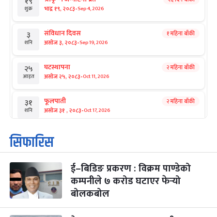
१९
-
भाद्र १९, २०८३
Sep 4, 2026
शुक्र
संविधान दिवस
१ महिना बाँकी
३
-
असोज ३, २०८३
Sep 19, 2026
शनि
घटस्थापना
२ महिना बाँकी
२५
-
असोज २५, २०८३
Oct 11, 2026
आइत
फूलपाती
२ महिना बाँकी
३१
-
असोज ३१ , २०८३
Oct 17, 2026
शनि
कार्तिक सङ्क्रान्ति
२ महिना बाँकी
१
सिफारिस
-
कार्तिक १, २०८३
Oct 18, 2026
आइत
ई–बिडिङ प्रकरण : विक्रम पाण्डेको
महानवमी
२ महिना बाँकी
३
-
कम्पनीले ७ करोड घटाएर फेर्‍यो
कार्तिक ३, २०८३
Oct 20, 2026
मंगल
बोलकबोल
विजयादशमी
२ महिना बाँकी
४
-
कार्तिक ४, २०८३
Oct 21, 2026
बुध