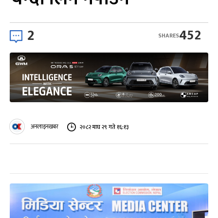
2
452
SHARES
अनलाइनखबर
२०८२ माघ २९ गते १६:१३