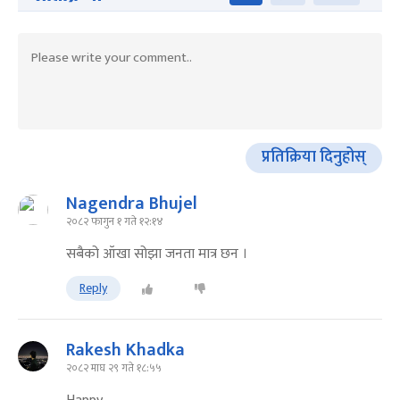
प्रतिक्रिया दिनुहोस्
Nagendra Bhujel
२०८२ फागुन १ गते १२:१४
सबैको ऑखा सोझा जनता मात्र छन ।
Reply
Rakesh Khadka
२०८२ माघ २९ गते १८:५५