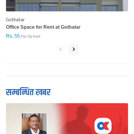
Gothatar
S
Office Space for Rent at Gothatar
H
Rs. 55
R
Per Sq.Feet
‹
›
सम्बन्धित खबर