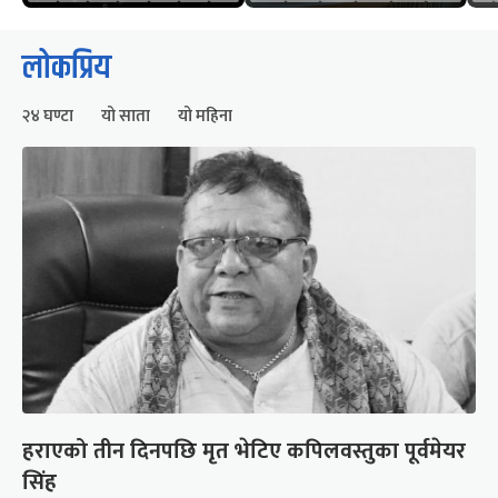
लोकप्रिय
२४ घण्टा
यो साता
यो महिना
हराएको तीन दिनपछि मृत भेटिए कपिलवस्तुका पूर्वमेयर
सिंह