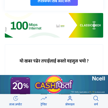
लेखकको सबै आर्टिकल
यो खबर पढेर तपाईलाई कस्तो महसुस भयो ?
74%
0%
5%
0%
खुसी
दुःखी
अचम्मित
उत्साहित
ताजा अपडेट
ट्रेन्डिङ
प्रोफाइल
सर्च
21%