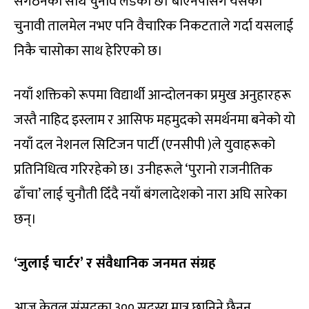
संगठनका साथ चुनाव लडेको छ। बीएनपीसँग यसको
चुनावी तालमेल नभए पनि वैचारिक निकटताले गर्दा यसलाई
निकै चासोका साथ हेरिएको छ।
नयाँ शक्तिको रूपमा विद्यार्थी आन्दोलनका प्रमुख अनुहारहरू
जस्तै नाहिद इस्लाम र आसिफ महमुदको समर्थनमा बनेको यो
नयाँ दल नेशनल सिटिजन पार्टी (एनसीपी )ले युवाहरूको
प्रतिनिधित्व गरिरहेको छ। उनीहरूले ‘पुरानो राजनीतिक
ढाँचा’ लाई चुनौती दिँदै नयाँ बंगलादेशको नारा अघि सारेका
छन्।
‘जुलाई चार्टर’ र संवैधानिक जनमत संग्रह
आज केवल संसदका ३०० सदस्य मात्र छानिने छैनन्,