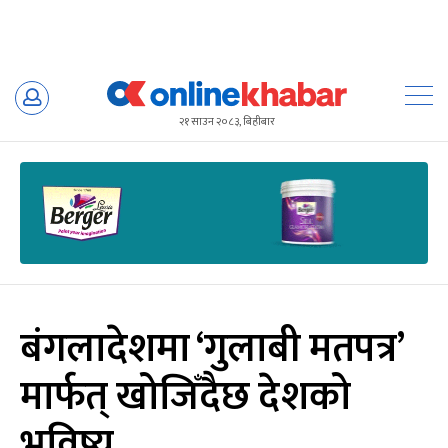
Skip
to
२१ साउन २०८३, बिहीबार
content
बंगलादेशमा ‘गुलाबी मतपत्र’
मार्फत् खोजिँदैछ देशको
भविष्य