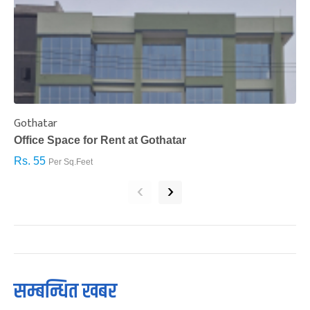
Gothatar
S
Office Space for Rent at Gothatar
H
Rs. 55
R
Per Sq.Feet
‹
›
सम्बन्धित खबर