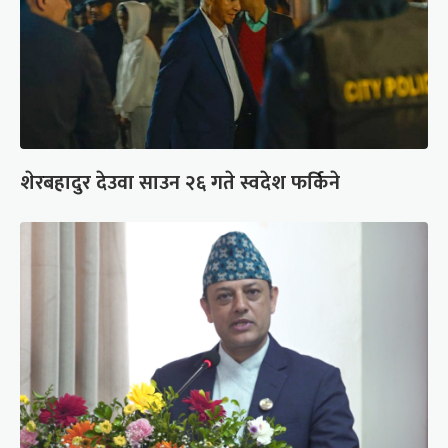
शेरबहादुर देउवा साउन २६ गते स्वदेश फर्किने