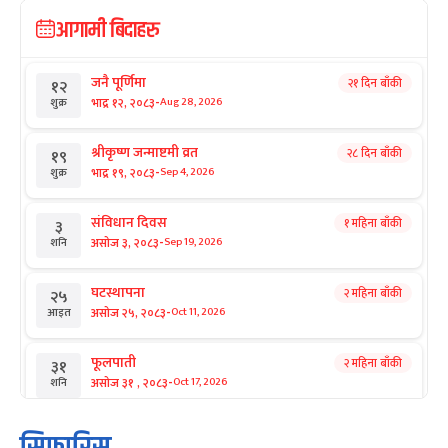
आगामी बिदाहरु
जनै पूर्णिमा
२१ दिन बाँकी
१२
-
भाद्र १२, २०८३
Aug 28, 2026
शुक्र
श्रीकृष्ण जन्माष्टमी व्रत
२८ दिन बाँकी
१९
-
भाद्र १९, २०८३
Sep 4, 2026
शुक्र
संविधान दिवस
१ महिना बाँकी
३
-
असोज ३, २०८३
Sep 19, 2026
शनि
घटस्थापना
२ महिना बाँकी
२५
-
असोज २५, २०८३
Oct 11, 2026
आइत
फूलपाती
२ महिना बाँकी
३१
-
असोज ३१ , २०८३
Oct 17, 2026
शनि
कार्तिक सङ्क्रान्ति
२ महिना बाँकी
१