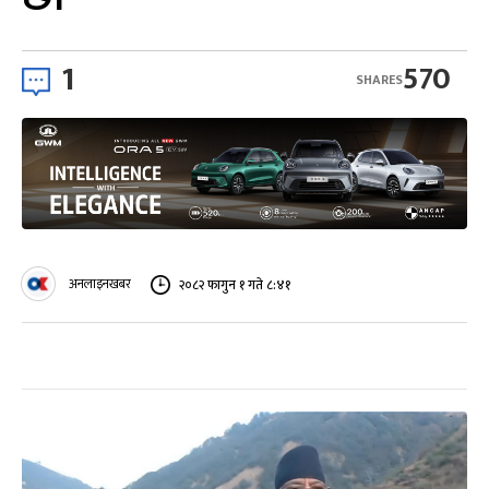
1
570
SHARES
अनलाइनखबर
२०८२ फागुन १ गते ८:४१