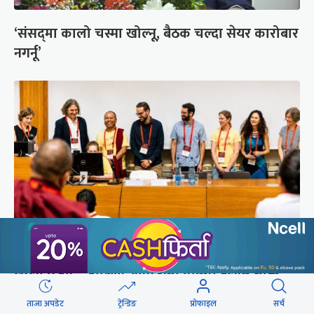
‘संसद्‍मा कालो चस्मा खोल्नू, बैठक चल्दा सेयर कारोबार
नगर्नू’
सुरक्षा रिपोर्ट : प्राज्ञिक आवरणमा तिब्बत पक्षीय भाष्य
निर्माणको योजना
ताजा अपडेट
ट्रेन्डिङ
प्रोफाइल
सर्च