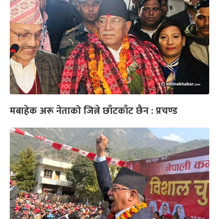
मबाहेक अरू नेताको जित्ने छाँटकाँट छैन : प्रचण्ड