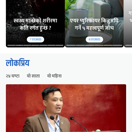
ग
स्वस्थ मान्छेको शरीरमा
एयर प्युरिफायर किन्नुअघि
भ
कति रगत हुन्छ ?
गर्ने ५ महत्त्वपूर्ण जाँच
7
STORIES
6
STORIES
लोकप्रिय
२४ घण्टा
यो साता
यो महिना