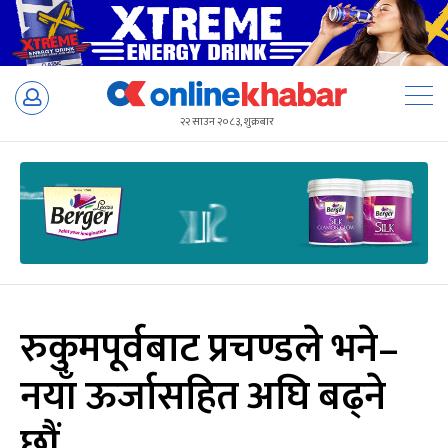
Skip
to
२२ साउन २०८३, शुक्रबार
content
रुकुमपूर्वबाट प्रचण्डले भने–
नयाँ ऊर्जासहित अघि बढ्ने
छौं