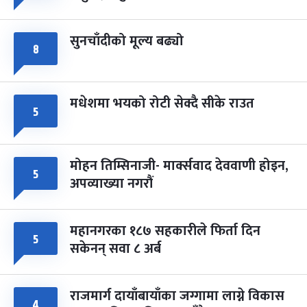
सुनचाँदीको मूल्य बढ्यो
८
मधेशमा भयको रोटी सेक्दै सीके राउत
५
मोहन तिम्सिनाजी- मार्क्सवाद देववाणी होइन,
५
अपव्याख्या नगरौं
महानगरका १८७ सहकारीले फिर्ता दिन
५
सकेनन् सवा ८ अर्ब
राजमार्ग दायाँबायाँका जग्गामा लाग्ने विकास
४