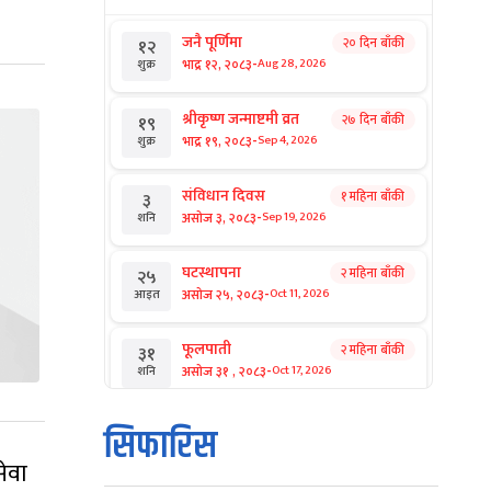
जनै पूर्णिमा
२० दिन बाँकी
१२
-
भाद्र १२, २०८३
Aug 28, 2026
शुक्र
श्रीकृष्ण जन्माष्टमी व्रत
२७ दिन बाँकी
१९
-
भाद्र १९, २०८३
Sep 4, 2026
शुक्र
संविधान दिवस
१ महिना बाँकी
३
-
असोज ३, २०८३
Sep 19, 2026
शनि
घटस्थापना
२ महिना बाँकी
२५
-
असोज २५, २०८३
Oct 11, 2026
आइत
फूलपाती
२ महिना बाँकी
३१
-
असोज ३१ , २०८३
Oct 17, 2026
शनि
कार्तिक सङ्क्रान्ति
२ महिना बाँकी
१
सिफारिस
-
कार्तिक १, २०८३
Oct 18, 2026
आइत
सेवा