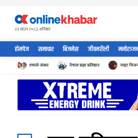
Skip
to
content
२३ साउन २०८३, शनिबार
होमपेज
समाचार
बिजनेस
जीवनशैली
मनोरञ्ज
एमाले-संकट
नेपाल प्रज्ञा प्रतिष्ठान
नाइट भिज