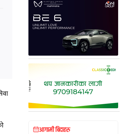
सेवा
को
आगामी बिदाहरु