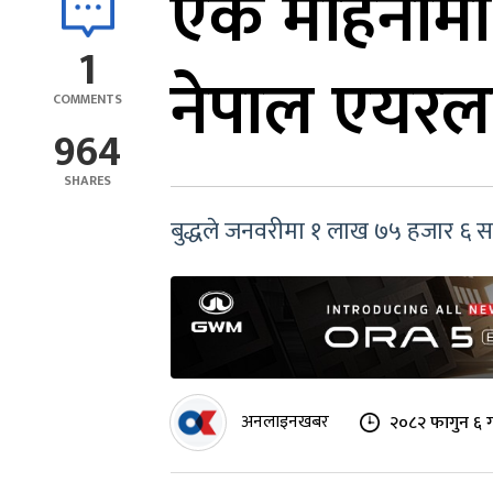
एक महिनामा ब
1
नेपाल एयरल
COMMENTS
964
SHARES
बुद्धले जनवरीमा १ लाख ७५ हजार ६ सय १
अनलाइनखबर
२०८२ फागुन ६ ग