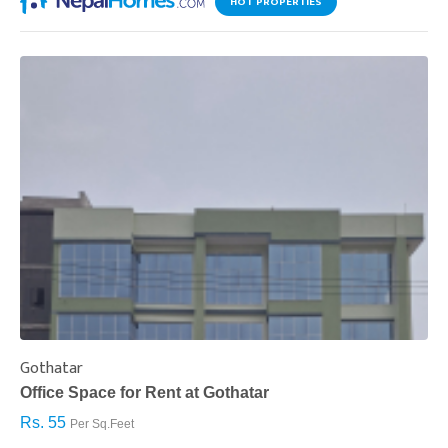
HOT PROPERTIES
Gothatar
S
Office Space for Rent at Gothatar
H
Rs. 55
R
Per Sq.Feet