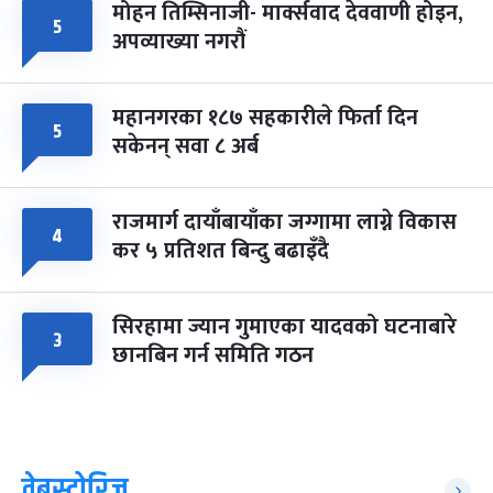
मोहन तिम्सिनाजी- मार्क्सवाद देववाणी होइन,
५
अपव्याख्या नगरौं
महानगरका १८७ सहकारीले फिर्ता दिन
५
सकेनन् सवा ८ अर्ब
राजमार्ग दायाँबायाँका जग्गामा लाग्ने विकास
४
कर ५ प्रतिशत बिन्दु बढाइँदै
सिरहामा ज्यान गुमाएका यादवको घटनाबारे
३
छानबिन गर्न समिति गठन
वेबस्टोरिज