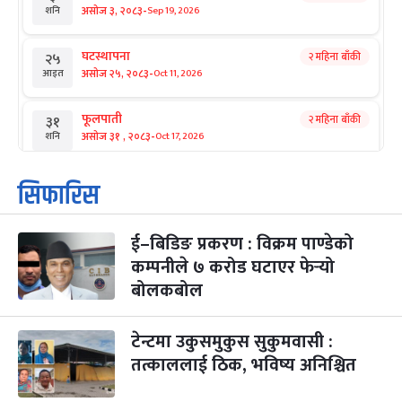
-
असोज ३, २०८३
Sep 19, 2026
शनि
घटस्थापना
२ महिना बाँकी
२५
-
असोज २५, २०८३
Oct 11, 2026
आइत
फूलपाती
२ महिना बाँकी
३१
-
असोज ३१ , २०८३
Oct 17, 2026
शनि
कार्तिक सङ्क्रान्ति
२ महिना बाँकी
१
सिफारिस
-
कार्तिक १, २०८३
Oct 18, 2026
आइत
ई–बिडिङ प्रकरण : विक्रम पाण्डेको
महानवमी
२ महिना बाँकी
३
-
कम्पनीले ७ करोड घटाएर फेर्‍यो
कार्तिक ३, २०८३
Oct 20, 2026
मंगल
बोलकबोल
विजयादशमी
२ महिना बाँकी
४
-
कार्तिक ४, २०८३
Oct 21, 2026
बुध
टेन्टमा उकुसमुकुस सुकुमवासी :
तत्काललाई ठिक, भविष्य अनिश्चित
पापा‌ङ्कुशा एकादशी व्रत
२ महिना बाँकी
५
-
कार्तिक ५, २०८३
Oct 22, 2026
बिहि