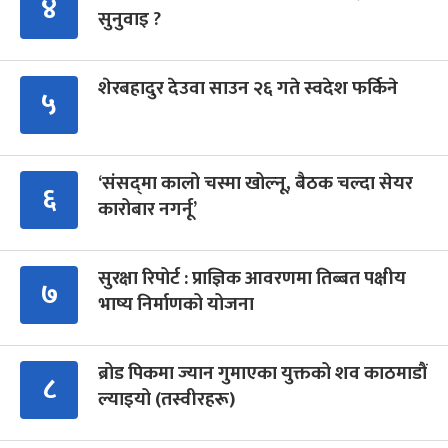
४
सुनुवाइ ?
शेरबहादुर देउवा साउन २६ गते स्वदेश फर्किने
५
‘संसद्‍मा कालो चस्मा खोल्नू, बैठक चल्दा सेयर
६
कारोबार नगर्नू’
सुरक्षा रिपोर्ट : प्राज्ञिक आवरणमा तिब्बत पक्षीय
७
भाष्य निर्माणको योजना
ब्रोड पिकमा ज्यान गुमाएका युक्तको शव काठमाडौं
८
ल्याइयो (तस्वीरहरू)