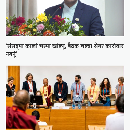
‘संसद्‍मा कालो चस्मा खोल्नू, बैठक चल्दा सेयर कारोबार
नगर्नू’