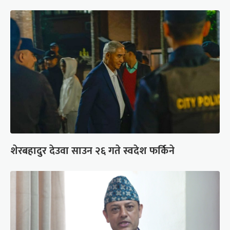
शेरबहादुर देउवा साउन २६ गते स्वदेश फर्किने