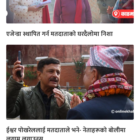
एजेन्डा स्थापित गर्न मतदाताको घरदैलोमा निशा
ईश्वर पोखरेललाई मतदाताले भने- नेताहरूको बोलीमा
लगाम लगाउनुस्