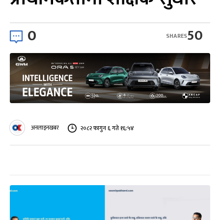
0
50
SHARES
अनलाइनखबर
२०८२ फागुन ६ गते १६:५४