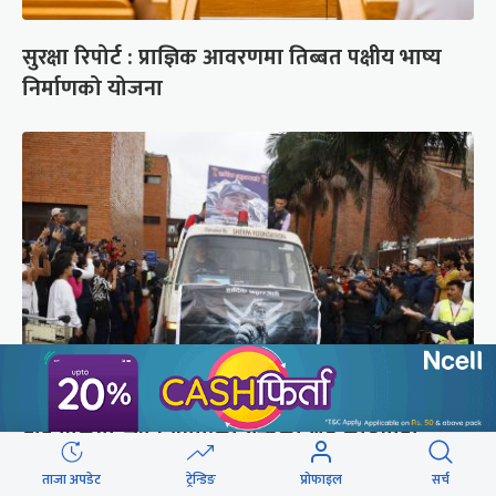
सुरक्षा रिपोर्ट : प्राज्ञिक आवरणमा तिब्बत पक्षीय भाष्य
निर्माणको योजना
ब्रोड पिकमा ज्यान गुमाएका युक्तको शव काठमाडौं
ल्याइयो (तस्वीरहरू)
ताजा अपडेट
ट्रेन्डिङ
प्रोफाइल
सर्च