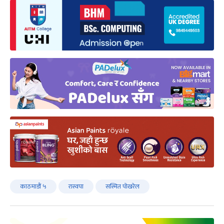
काठमाडौं ५
रास्वपा
सस्मित पोखरेल