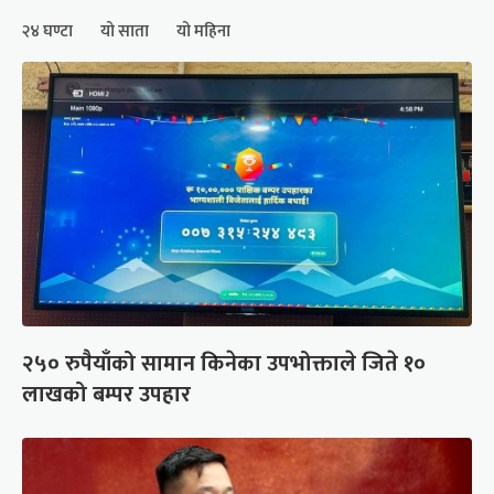
२४ घण्टा
यो साता
यो महिना
२५० रुपैयाँको सामान किनेका उपभोक्ताले जिते १०
लाखको बम्पर उपहार