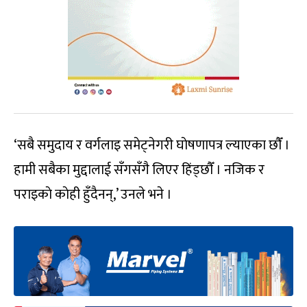
‘सबै समुदाय र वर्गलाइ समेट्नेगरी घाेषणापत्र ल्याएका छाैँ ।
हामी सबैका मुद्दालाई सँगसँगै लिएर हिंड्छाैँ । नजिक र
पराइकाे काेही हुँदैनन्,’ उनले भने ।