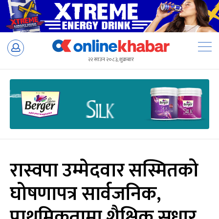
Skip
to
२२ साउन २०८३, शुक्रबार
content
रास्वपा उम्मेदवार सस्मितको
घोषणापत्र सार्वजनिक,
प्राथमिकतामा शैक्षिक सुधार