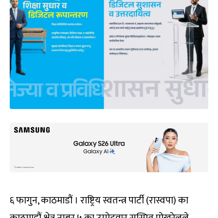
६ फागुन, काठमाडौं । राष्ट्रिय स्वतन्त्र पार्टी (रास्वपा) का
काठमाडौं क्षेत्र नम्बर ५ का उम्मेदवार सस्मित पोखरेलले