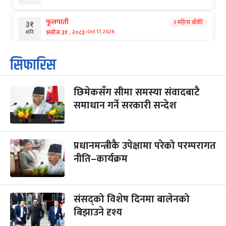
फूलपाती
२ महिना बाँकी
३१
-
असोज ३१ , २०८३
Oct 17, 2026
शनि
कार्तिक सङ्क्रान्ति
२ महिना बाँकी
१
सिफारिस
-
कार्तिक १, २०८३
Oct 18, 2026
आइत
छिमेकसँग सीमा समस्या संवादबाटै
महानवमी
२ महिना बाँकी
३
-
समाधान गर्ने सरकारी सन्देश
कार्तिक ३, २०८३
Oct 20, 2026
मंगल
विजयादशमी
२ महिना बाँकी
४
-
कार्तिक ४, २०८३
Oct 21, 2026
बुध
प्रधानमन्त्रीकै उपेक्षामा परेको परम्परागत
नीति–कार्यक्रम
पापा‌ङ्कुशा एकादशी व्रत
२ महिना बाँकी
५
-
कार्तिक ५, २०८३
Oct 22, 2026
बिहि
संसद्को विशेष दिनमा बालेनको
कुकुर तिहार
३ महिना बाँकी
२२
-
कार्तिक २२, २०८३
बिझाउने दृश्य
Nov 8, 2026
आइत