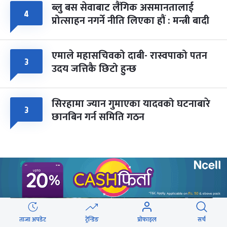
ब्लु बस सेवाबाट लैंगिक असमानतालाई
४
प्रोत्साहन नगर्ने नीति लिएका हौं : मन्त्री बादी
एमाले महासचिवको दाबी- रास्वपाको पतन
३
उदय जत्तिकै छिटो हुन्छ
सिरहामा ज्यान गुमाएका यादवको घटनाबारे
३
छानबिन गर्न समिति गठन
वेबस्टोरिज
ताजा अपडेट
ट्रेन्डिङ
प्रोफाइल
सर्च