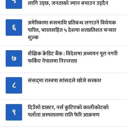
५
लागि उड्छ, जनताको ज्यान बचाउन उड्दैन
अमेरिकामा रूसमाथि प्रतिबन्ध लगाउने विधेयक
६
पारित, भारतसहित ५ देशमा शतप्रतिशत भन्सार
शुल्क
शैक्षिक क्रेडिट बैंक : विदेशमा अध्ययन पूरा नगरी
७
फर्किए नेपालमा निरन्तरता
संसद्‍मा रास्वपा सांसदले खोजे सरकार
८
दिउँसो डाक्टर, नर्स कुटिएको कालीकोटको
९
पलाँता अस्पतालमा राति फेरि आक्रमण