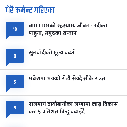
धेरै कमेन्ट गरिएका
पूर्णिमा व्रत
७ महिना बाँकी
७
-
चैत्र ७, २०८३
Mar 21, 2027
आइत
बाम माछाको रहस्यमय जीवन : नदीका
फागुपूर्णिमा
१०
७ महिना बाँकी
८
पाहुना, समुद्रका सन्तान
-
चैत्र ८, २०८३
Mar 22, 2027
सोम
सुनचाँदीको मूल्य बढ्यो
८
मधेशमा भयको रोटी सेक्दै सीके राउत
५
राजमार्ग दायाँबायाँका जग्गामा लाग्ने विकास
५
कर ५ प्रतिशत बिन्दु बढाइँदै