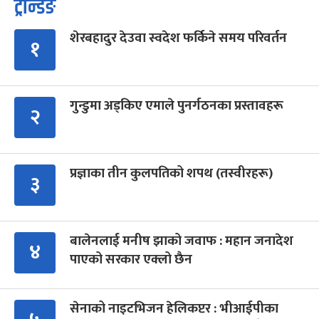
ट्रेन्डिङ
शेरबहादुर देउवा स्वदेश फर्किने समय परिवर्तन
१
गुन्डुमा अड्किए एमाले पुनर्गठनका प्रस्तावहरू
२
प्रज्ञाका तीन कुलपतिको शपथ (तस्वीरहरू)
३
बालेनलाई मनीष झाको जवाफ : महान जनादेश
४
पाएको सरकार एक्लो छैन
सेनाको नाइटभिजन हेलिकप्टर : भीआईपीका