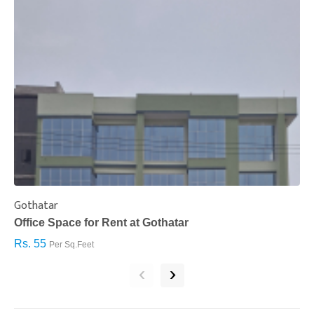
Gothatar
S
Office Space for Rent at Gothatar
H
Rs. 55
R
Per Sq.Feet
‹
›