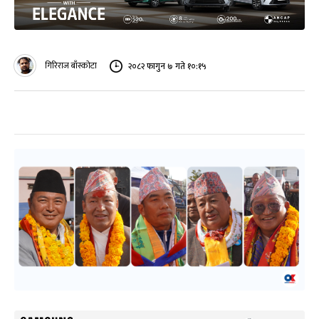
गिरिराज बाँस्कोटा
२०८२ फागुन ७ गते १०:१५