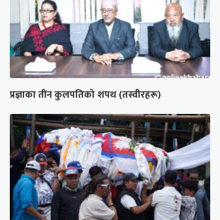
प्रज्ञाका तीन कुलपतिको शपथ (तस्वीरहरू)