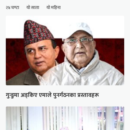
२४ घण्टा
यो साता
यो महिना
गुन्डुमा अड्किए एमाले पुनर्गठनका प्रस्तावहरू