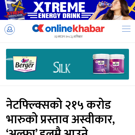
Skip
to
२३ साउन २०८३, शनिबार
content
नेटफ्ल्क्सिको २१५ करोड
भारुको प्रस्ताव अस्वीकार,
‘अल्फा’ हलमै आउने