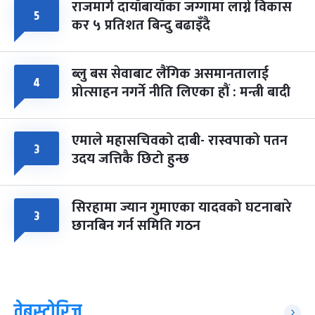
राजमार्ग दायाँबायाँका जग्गामा लाग्ने विकास
५
कर ५ प्रतिशत बिन्दु बढाइँदै
ब्लु बस सेवाबाट लैंगिक असमानतालाई
४
प्रोत्साहन नगर्ने नीति लिएका हौं : मन्त्री बादी
एमाले महासचिवको दाबी- रास्वपाको पतन
३
उदय जत्तिकै छिटो हुन्छ
सिरहामा ज्यान गुमाएका यादवको घटनाबारे
३
छानबिन गर्न समिति गठन
वेबस्टोरिज