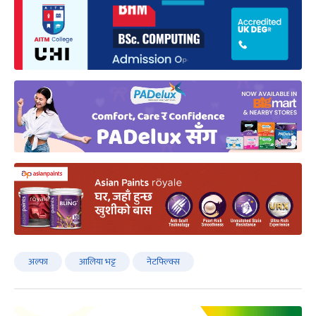
अल्फा
आलिया भट्ट
नेटफ्ल्क्सि