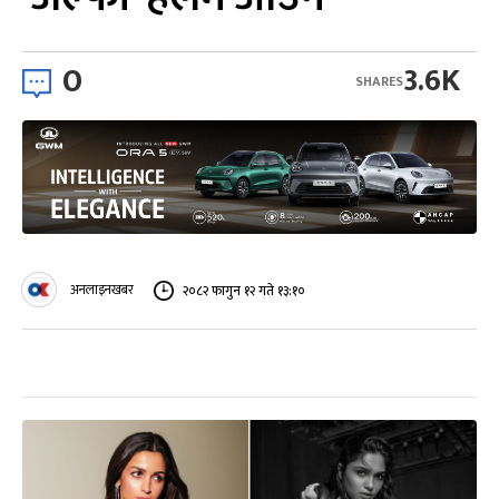
0
3.6K
SHARES
अनलाइनखबर
२०८२ फागुन १२ गते १३:१०