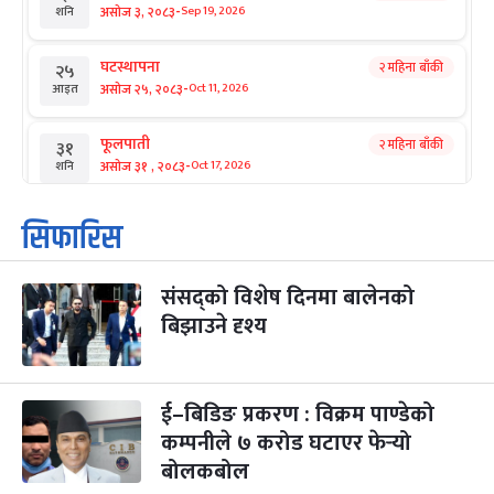
-
असोज ३, २०८३
Sep 19, 2026
शनि
घटस्थापना
२ महिना बाँकी
२५
-
असोज २५, २०८३
Oct 11, 2026
आइत
फूलपाती
२ महिना बाँकी
३१
-
असोज ३१ , २०८३
Oct 17, 2026
शनि
कार्तिक सङ्क्रान्ति
२ महिना बाँकी
१
सिफारिस
-
कार्तिक १, २०८३
Oct 18, 2026
आइत
संसद्को विशेष दिनमा बालेनको
महानवमी
२ महिना बाँकी
३
-
बिझाउने दृश्य
कार्तिक ३, २०८३
Oct 20, 2026
मंगल
विजयादशमी
२ महिना बाँकी
४
-
कार्तिक ४, २०८३
Oct 21, 2026
बुध
ई–बिडिङ प्रकरण : विक्रम पाण्डेको
कम्पनीले ७ करोड घटाएर फेर्‍यो
पापा‌ङ्कुशा एकादशी व्रत
२ महिना बाँकी
५
बोलकबोल
-
कार्तिक ५, २०८३
Oct 22, 2026
बिहि