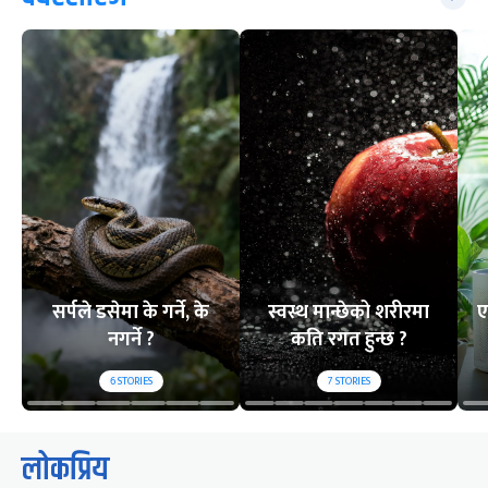
सर्पले डसेमा के गर्ने, के
स्वस्थ मान्छेको शरीरमा
ए
नगर्ने ?
कति रगत हुन्छ ?
6
STORIES
7
STORIES
लोकप्रिय