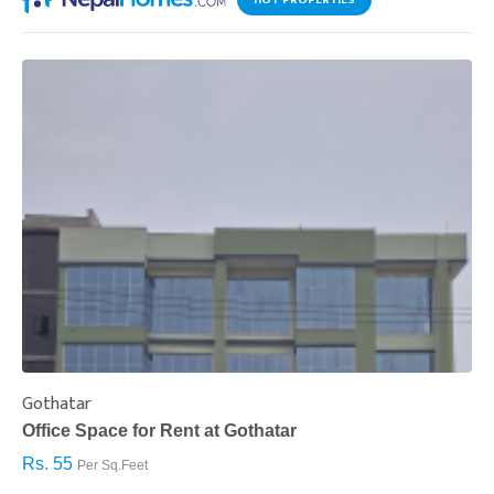
HOT PROPERTIES
Gothatar
S
Office Space for Rent at Gothatar
H
Rs. 55
R
Per Sq.Feet