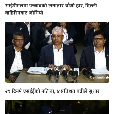
आईपीएलमा पन्जाबको लगातार चौथो हार, दिल्ली
बाहिरिनबाट जोगियो
२९ दिनमै एसईईको नतिजा, ४ प्रतिशत बढीले सुधार