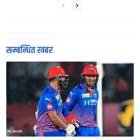
‹
›
सम्बन्धित खबर