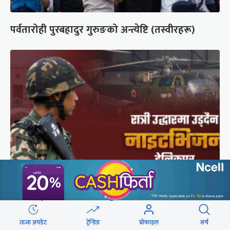
पर्वतारोही पुरबहादुर गुरुङको अन्त्येष्टि (तस्वीरहरू)
सेनाको नाइटभिजन हेलिकप्टर : भीआईपीका लागि उड्छ,
जनताको ज्यान बचाउन उड्दैन
ताजा अपडेट
ट्रेन्डिङ
प्रोफाइल
सर्च