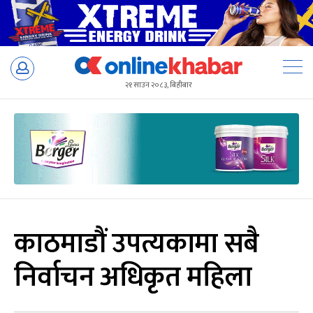
Skip
to
२१ साउन २०८३, बिहीबार
content
काठमाडौं उपत्यकामा सबै
निर्वाचन अधिकृत महिला