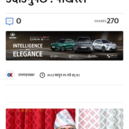
0
270
SHARES
अनलाइनखबर
२०८२ फागुन १५ गते १६:४८