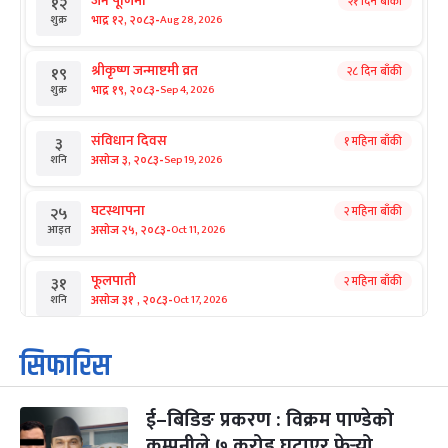
जनै पूर्णिमा
२१ दिन बाँकी
१२
-
भाद्र १२, २०८३
Aug 28, 2026
शुक्र
श्रीकृष्ण जन्माष्टमी व्रत
२८ दिन बाँकी
१९
-
भाद्र १९, २०८३
Sep 4, 2026
शुक्र
संविधान दिवस
१ महिना बाँकी
३
-
असोज ३, २०८३
Sep 19, 2026
शनि
घटस्थापना
२ महिना बाँकी
२५
-
असोज २५, २०८३
Oct 11, 2026
आइत
फूलपाती
२ महिना बाँकी
३१
-
असोज ३१ , २०८३
Oct 17, 2026
शनि
कार्तिक सङ्क्रान्ति
२ महिना बाँकी
१
सिफारिस
-
कार्तिक १, २०८३
Oct 18, 2026
आइत
ई–बिडिङ प्रकरण : विक्रम पाण्डेको
महानवमी
२ महिना बाँकी
३
-
कम्पनीले ७ करोड घटाएर फेर्‍यो
कार्तिक ३, २०८३
Oct 20, 2026
मंगल