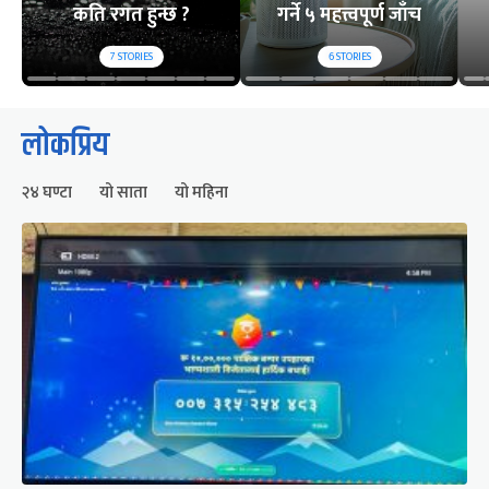
कति रगत हुन्छ ?
गर्ने ५ महत्त्वपूर्ण जाँच
7
STORIES
6
STORIES
लोकप्रिय
२४ घण्टा
यो साता
यो महिना