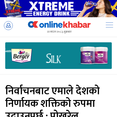
Skip
to
२२ साउन २०८३, शुक्रबार
content
निर्वाचनबाट एमाले देशको
निर्णायक शक्तिको रुपमा
उदाउनुपर्छ : पोखरेल