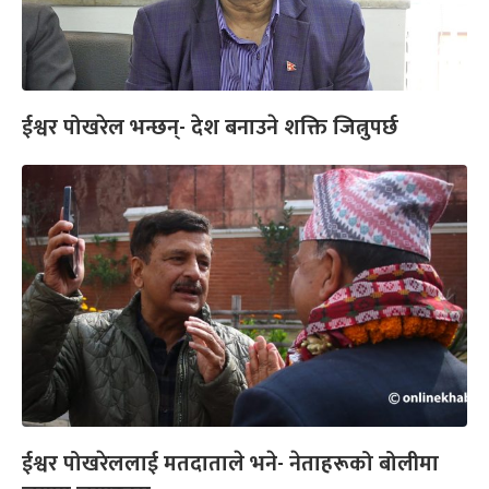
ईश्वर पोखरेल भन्छन्- देश बनाउने शक्ति जित्नुपर्छ
ईश्वर पोखरेललाई मतदाताले भने- नेताहरूको बोलीमा