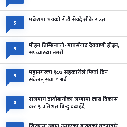
मधेशमा भयको रोटी सेक्दै सीके राउत
५
मोहन तिम्सिनाजी- मार्क्सवाद देववाणी होइन,
५
अपव्याख्या नगरौं
महानगरका १८७ सहकारीले फिर्ता दिन
५
सकेनन् सवा ८ अर्ब
राजमार्ग दायाँबायाँका जग्गामा लाग्ने विकास
४
कर ५ प्रतिशत बिन्दु बढाइँदै
सिरहामा ज्यान गुमाएका यादवको घटनाबारे