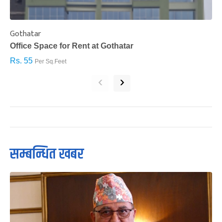
Gothatar
S
Office Space for Rent at Gothatar
H
Rs. 55
R
Per Sq.Feet
‹
›
सम्बन्धित खबर