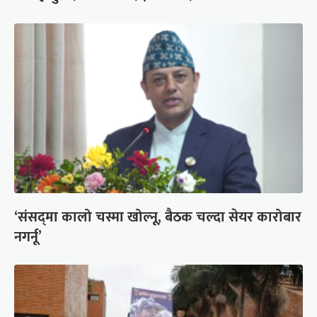
‘संसद्‍मा कालो चस्मा खोल्नू, बैठक चल्दा सेयर कारोबार
नगर्नू’