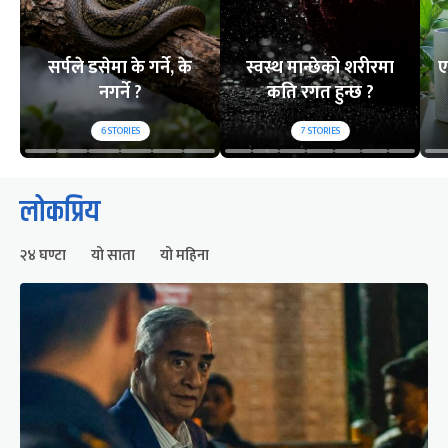
सर्पले डसेमा के गर्ने, के
स्वस्थ मान्छेको शरीरमा
ए
नगर्ने ?
कति रगत हुन्छ ?
6
STORIES
7
STORIES
लोकप्रिय
२४ घण्टा
यो साता
यो महिना