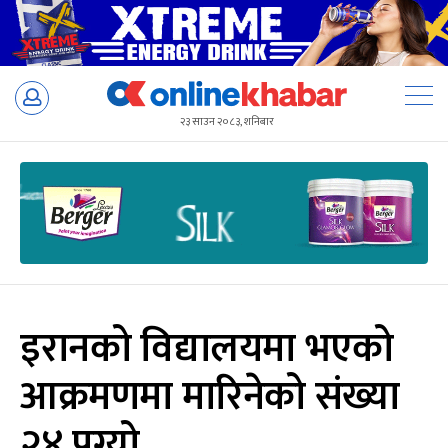
Skip
to
२३ साउन २०८३, शनिबार
content
इरानको विद्यालयमा भएको
आक्रमणमा मारिनेको संख्या
२४ पुग्यो