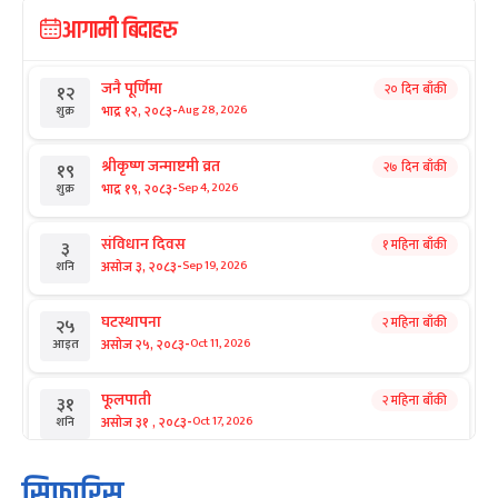
आगामी बिदाहरु
जनै पूर्णिमा
२० दिन बाँकी
१२
-
भाद्र १२, २०८३
Aug 28, 2026
शुक्र
श्रीकृष्ण जन्माष्टमी व्रत
२७ दिन बाँकी
१९
-
भाद्र १९, २०८३
Sep 4, 2026
शुक्र
संविधान दिवस
१ महिना बाँकी
३
-
असोज ३, २०८३
Sep 19, 2026
शनि
घटस्थापना
२ महिना बाँकी
२५
-
असोज २५, २०८३
Oct 11, 2026
आइत
फूलपाती
२ महिना बाँकी
३१
-
असोज ३१ , २०८३
Oct 17, 2026
शनि
कार्तिक सङ्क्रान्ति
२ महिना बाँकी
१
सिफारिस