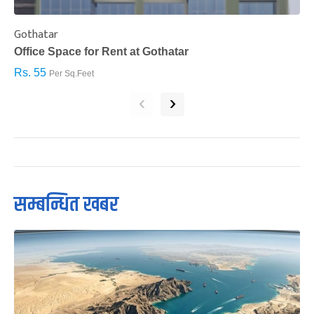
Gothatar
S
Office Space for Rent at Gothatar
H
Rs. 55
R
Per Sq.Feet
‹
›
सम्बन्धित खबर