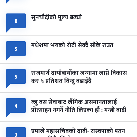
सुनचाँदीको मूल्य बढ्यो
८
मधेशमा भयको रोटी सेक्दै सीके राउत
५
राजमार्ग दायाँबायाँका जग्गामा लाग्ने विकास
५
कर ५ प्रतिशत बिन्दु बढाइँदै
ब्लु बस सेवाबाट लैंगिक असमानतालाई
४
प्रोत्साहन नगर्ने नीति लिएका हौं : मन्त्री बादी
एमाले महासचिवको दाबी- रास्वपाको पतन
३