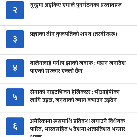
गुन्डुमा अड्किए एमाले पुनर्गठनका प्रस्तावहरू
२
प्रज्ञाका तीन कुलपतिको शपथ (तस्वीरहरू)
३
बालेनलाई मनीष झाको जवाफ : महान जनादेश
४
पाएको सरकार एक्लो छैन
सेनाको नाइटभिजन हेलिकप्टर : भीआईपीका
५
लागि उड्छ, जनताको ज्यान बचाउन उड्दैन
अमेरिकामा रूसमाथि प्रतिबन्ध लगाउने विधेयक
६
पारित, भारतसहित ५ देशमा शतप्रतिशत भन्सार