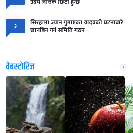
उदय जत्तिकै छिटो हुन्छ
सिरहामा ज्यान गुमाएका यादवको घटनाबारे
३
छानबिन गर्न समिति गठन
वेबस्टोरिज