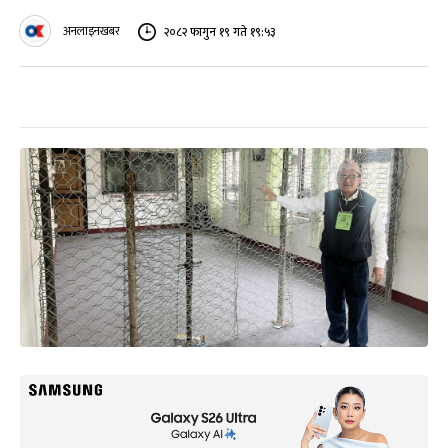
अनलाइनखबर
२०८२ फागुन १९ गते १९:५३