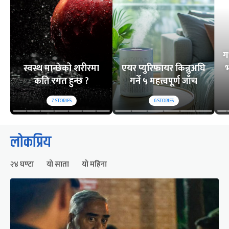
ग
स्वस्थ मान्छेको शरीरमा
एयर प्युरिफायर किन्नुअघि
भ
कति रगत हुन्छ ?
गर्ने ५ महत्त्वपूर्ण जाँच
7
STORIES
6
STORIES
लोकप्रिय
२४ घण्टा
यो साता
यो महिना