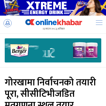
Skip
to
२३ साउन २०८३, शनिबार
content
गोरखामा निर्वाचनको तयारी
पूरा, सीसीटिभीजडित
मतगणना स्थल तयार