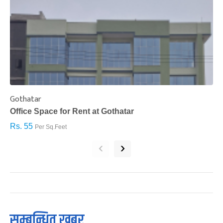
Gothatar
S
Office Space for Rent at Gothatar
H
Rs. 55
R
Per Sq.Feet
‹
›
सम्बन्धित खबर