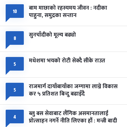
बाम माछाको रहस्यमय जीवन : नदीका
फागुपूर्णिमा
७ महिना बाँकी
८
१०
पाहुना, समुद्रका सन्तान
-
चैत्र ८, २०८३
Mar 22, 2027
सोम
सुनचाँदीको मूल्य बढ्यो
८
मधेशमा भयको रोटी सेक्दै सीके राउत
५
राजमार्ग दायाँबायाँका जग्गामा लाग्ने विकास
५
कर ५ प्रतिशत बिन्दु बढाइँदै
ब्लु बस सेवाबाट लैंगिक असमानतालाई
४
प्रोत्साहन नगर्ने नीति लिएका हौं : मन्त्री बादी