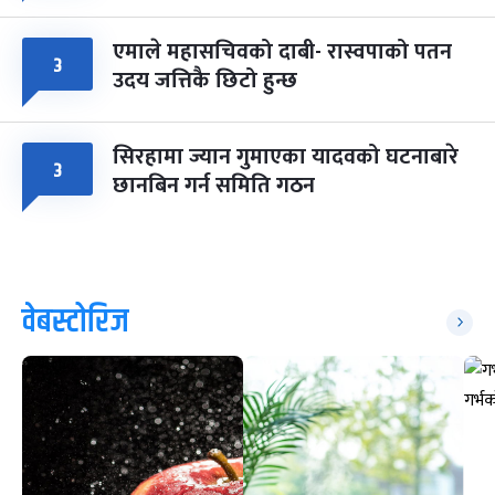
एमाले महासचिवको दाबी- रास्वपाको पतन
३
उदय जत्तिकै छिटो हुन्छ
सिरहामा ज्यान गुमाएका यादवको घटनाबारे
३
छानबिन गर्न समिति गठन
वेबस्टोरिज