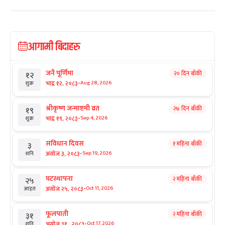
आगामी बिदाहरु
जनै पूर्णिमा
२० दिन बाँकी
१२
-
भाद्र १२, २०८३
Aug 28, 2026
शुक्र
श्रीकृष्ण जन्माष्टमी व्रत
२७ दिन बाँकी
१९
-
भाद्र १९, २०८३
Sep 4, 2026
शुक्र
संविधान दिवस
१ महिना बाँकी
३
-
असोज ३, २०८३
Sep 19, 2026
शनि
घटस्थापना
२ महिना बाँकी
२५
-
असोज २५, २०८३
Oct 11, 2026
आइत
फूलपाती
२ महिना बाँकी
३१
-
असोज ३१ , २०८३
Oct 17, 2026
शनि