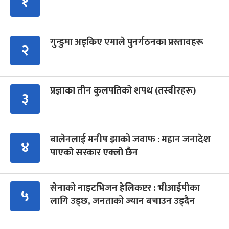
१
गुन्डुमा अड्किए एमाले पुनर्गठनका प्रस्तावहरू
२
प्रज्ञाका तीन कुलपतिको शपथ (तस्वीरहरू)
३
बालेनलाई मनीष झाको जवाफ : महान जनादेश
४
पाएको सरकार एक्लो छैन
सेनाको नाइटभिजन हेलिकप्टर : भीआईपीका
५
लागि उड्छ, जनताको ज्यान बचाउन उड्दैन