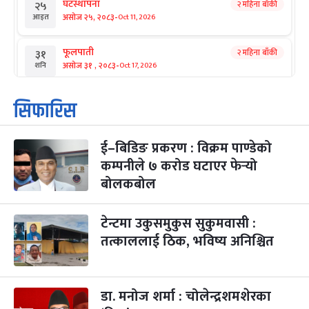
घटस्थापना
२ महिना बाँकी
२५
-
असोज २५, २०८३
Oct 11, 2026
आइत
फूलपाती
२ महिना बाँकी
३१
-
असोज ३१ , २०८३
Oct 17, 2026
शनि
कार्तिक सङ्क्रान्ति
२ महिना बाँकी
१
सिफारिस
-
कार्तिक १, २०८३
Oct 18, 2026
आइत
ई–बिडिङ प्रकरण : विक्रम पाण्डेको
महानवमी
२ महिना बाँकी
३
-
कम्पनीले ७ करोड घटाएर फेर्‍यो
कार्तिक ३, २०८३
Oct 20, 2026
मंगल
बोलकबोल
विजयादशमी
२ महिना बाँकी
४
-
कार्तिक ४, २०८३
Oct 21, 2026
बुध
टेन्टमा उकुसमुकुस सुकुमवासी :
तत्काललाई ठिक, भविष्य अनिश्चित
पापा‌ङ्कुशा एकादशी व्रत
२ महिना बाँकी
५
-
कार्तिक ५, २०८३
Oct 22, 2026
बिहि
डा. मनोज शर्मा : चोलेन्द्रशमशेरका
कुकुर तिहार
३ महिना बाँकी
२२
-
कार्तिक २२, २०८३
Nov 8, 2026
आइत