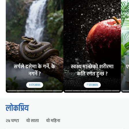
सर्पले डसेमा के गर्ने, के
स्वस्थ मान्छेको शरीरमा
ए
नगर्ने ?
कति रगत हुन्छ ?
6
STORIES
7
STORIES
लोकप्रिय
२४ घण्टा
यो साता
यो महिना