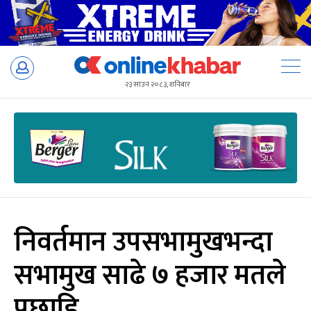
Skip
to
२३ साउन २०८३, शनिबार
content
निवर्तमान उपसभामुखभन्दा
सभामुख साढे ७ हजार मतले
पछाडि