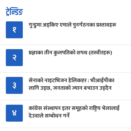
ट्रेन्डिङ
गुन्डुमा अड्किए एमाले पुनर्गठनका प्रस्तावहरू
१
प्रज्ञाका तीन कुलपतिको शपथ (तस्वीरहरू)
२
सेनाको नाइटभिजन हेलिकप्टर : भीआईपीका
३
लागि उड्छ, जनताको ज्यान बचाउन उड्दैन
कांग्रेस संस्थापन इतर समूहको राष्ट्रिय भेलालाई
४
देउवाले सम्बोधन गर्ने