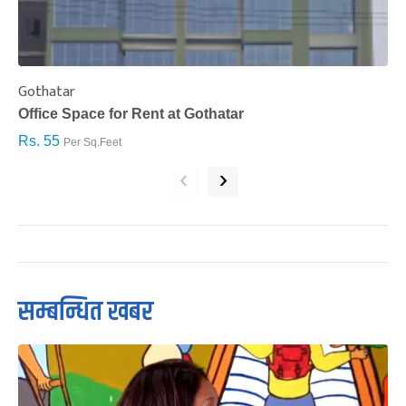
Gothatar
S
Office Space for Rent at Gothatar
H
Rs. 55
R
Per Sq.Feet
‹
›
सम्बन्धित खबर