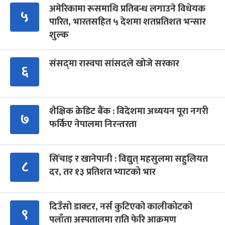
अमेरिकामा रूसमाथि प्रतिबन्ध लगाउने विधेयक
५
पारित, भारतसहित ५ देशमा शतप्रतिशत भन्सार
शुल्क
संसद्‍मा रास्वपा सांसदले खोजे सरकार
६
शैक्षिक क्रेडिट बैंक : विदेशमा अध्ययन पूरा नगरी
७
फर्किए नेपालमा निरन्तरता
सिँचाइ र खानेपानी : विद्युत् महसुलमा सहुलियत
८
दर, तर १३ प्रतिशत भ्याटको भार
दिउँसो डाक्टर, नर्स कुटिएको कालीकोटको
९
पलाँता अस्पतालमा राति फेरि आक्रमण