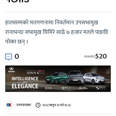
हालसम्मको मतगणनामा निवर्तमान उपसभामुख
रानाभन्दा सभामुख घिमिरे साढे ७ हजार मतले पछाडि
परेका छन् ।
0
520
SHARES
अनलाइनखबर
२०८२ फागुन २२ गते १८:२८