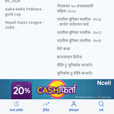
IPL 2024
नेपालका ५० प्रभावशाली
Aaha RARA Pokhara
महिला २०८०
gold cup
चालीस मुनिका चालीस- २०८३
Nepal Super League -
- छनोट मनोनयन फर्म
2080
चालीस मुनिका चालीस- २०८२
चालीस मुनिका चालीस- २०८१
मेरो कथा
फ्रन्टलाइन हिरोज्
प्रीति टु युनिकोड कन्भर्टर
युनिकोड टु प्रीति कन्भर्टर
विशेष शृङ्खला
अनलाइनखबर
सहकारी संकट विशेष
हाम्रो टिम
लघुवित्त संकट विशेष
प्रयोगका सर्त
ताजा अपडेट
ट्रेन्डिङ
प्रोफाइल
सर्च
संसद् विघटन विशेष
विज्ञापन