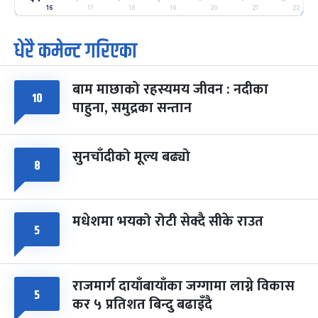
-
फाल्गुन २५, २०८३
Mar 9, 2027
मंगल
16
17
18
19
20
21
22
धेरै कमेन्ट गरिएका
पूर्णिमा व्रत
७ महिना बाँकी
७
-
चैत्र ७, २०८३
Mar 21, 2027
आइत
बाम माछाको रहस्यमय जीवन : नदीका
फागुपूर्णिमा
७ महिना बाँकी
८
१०
पाहुना, समुद्रका सन्तान
-
चैत्र ८, २०८३
Mar 22, 2027
सोम
सुनचाँदीको मूल्य बढ्यो
८
मधेशमा भयको रोटी सेक्दै सीके राउत
५
राजमार्ग दायाँबायाँका जग्गामा लाग्ने विकास
५
कर ५ प्रतिशत बिन्दु बढाइँदै