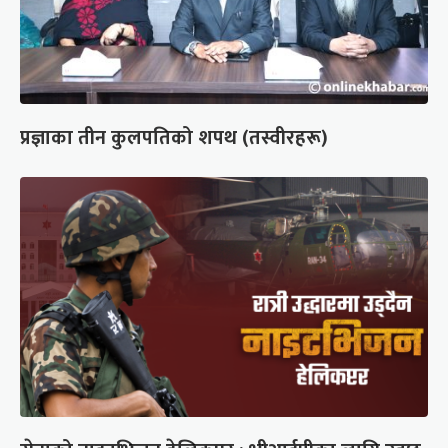
प्रज्ञाका तीन कुलपतिको शपथ (तस्वीरहरू)