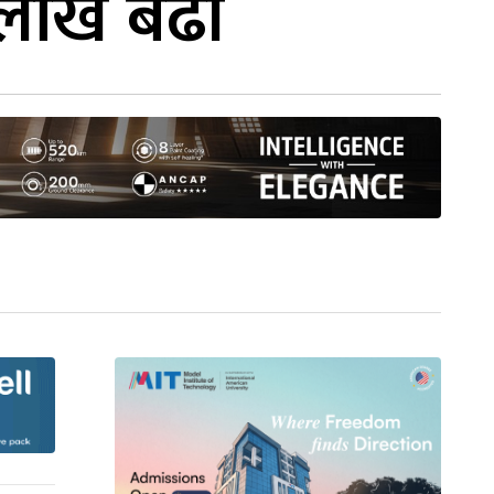
६ लाख बढी