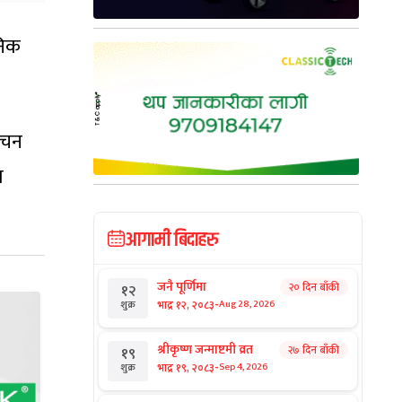
निक
ाचन
त
आगामी बिदाहरु
जनै पूर्णिमा
२० दिन बाँकी
१२
-
भाद्र १२, २०८३
Aug 28, 2026
शुक्र
श्रीकृष्ण जन्माष्टमी व्रत
२७ दिन बाँकी
१९
-
भाद्र १९, २०८३
Sep 4, 2026
शुक्र