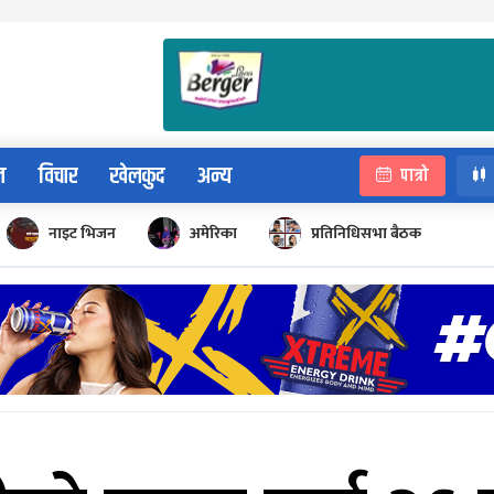
न
विचार
खेलकुद
अन्य
पात्रो
नाइट भिजन
अमेरिका
प्रतिनिधिसभा बैठक