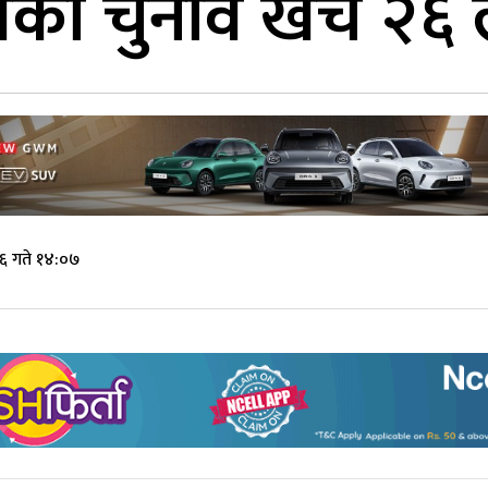
ालीको चुनाव खर्च २
६ गते १४:०७