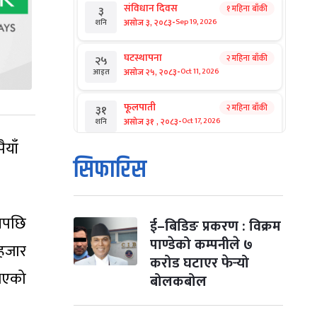
संविधान दिवस
१ महिना बाँकी
३
-
असोज ३, २०८३
Sep 19, 2026
शनि
घटस्थापना
२ महिना बाँकी
२५
-
असोज २५, २०८३
Oct 11, 2026
आइत
फूलपाती
२ महिना बाँकी
३१
-
असोज ३१ , २०८३
Oct 17, 2026
शनि
ैयाँ
कार्तिक सङ्क्रान्ति
२ महिना बाँकी
१
सिफारिस
-
कार्तिक १, २०८३
Oct 18, 2026
आइत
महानवमी
२ महिना बाँकी
३
यसपछि
-
कार्तिक ३, २०८३
Oct 20, 2026
मंगल
ई–बिडिङ प्रकरण : विक्रम
पाण्डेको कम्पनीले ७
 हजार
विजयादशमी
२ महिना बाँकी
४
करोड घटाएर फेर्‍यो
-
कार्तिक ४, २०८३
Oct 21, 2026
बुध
 भएको
बोलकबोल
पापा‌ङ्कुशा एकादशी व्रत
२ महिना बाँकी
५