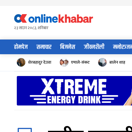
Skip
to
content
२३ साउन २०८३, शनिबार
होमपेज
समाचार
बिजनेस
जीवनशैली
मनोरञ्ज
शेरबहादुर देउवा
एमाले-संकट
बालेन शाह