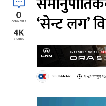
समानुपातिकक
0
‘सेन्ट लग’ व
COMMENTS
4K
SHARES
अनलाइनखबर
२०८२ फागुन २७