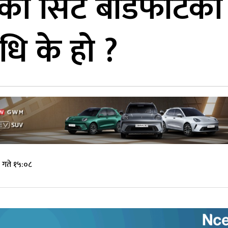
ो सिट बाँडफाँटका ल
िधि के हो ?
 गते १५:०८