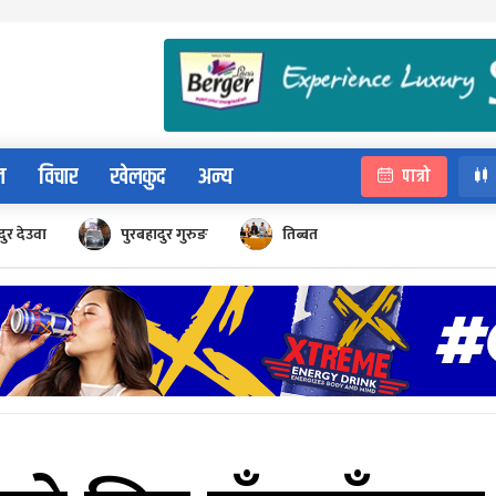
न
विचार
खेलकुद
अन्य
पात्रो
ुर देउवा
पुरबहादुर गुरुङ
तिब्बत