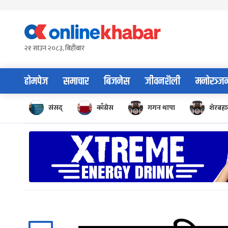
Skip
to
content
२१ साउन २०८३, बिहीबार
होमपेज
समाचार
बिजनेस
जीवनशैली
मनोरञ्ज
संसद्
काँग्रेस
गगन थापा
शेरबहाद