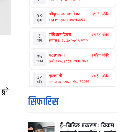
श्रीकृष्ण जन्माष्टमी व्रत
२९ दिन बाँकी
१९
-
भाद्र १९, २०८३
Sep 4, 2026
शुक्र
संविधान दिवस
१ महिना बाँकी
३
-
असोज ३, २०८३
Sep 19, 2026
शनि
घटस्थापना
२ महिना बाँकी
२५
-
असोज २५, २०८३
Oct 11, 2026
आइत
फूलपाती
२ महिना बाँकी
३१
-
असोज ३१ , २०८३
Oct 17, 2026
शनि
हुने
कार्तिक सङ्क्रान्ति
२ महिना बाँकी
१
सिफारिस
-
कार्तिक १, २०८३
Oct 18, 2026
आइत
महानवमी
२ महिना बाँकी
३
-
कार्तिक ३, २०८३
Oct 20, 2026
मंगल
ई–बिडिङ प्रकरण : विक्रम