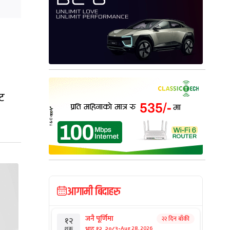
ँट
आगामी बिदाहरु
जनै पूर्णिमा
२२ दिन बाँकी
१२
-
भाद्र १२, २०८३
Aug 28, 2026
शुक्र