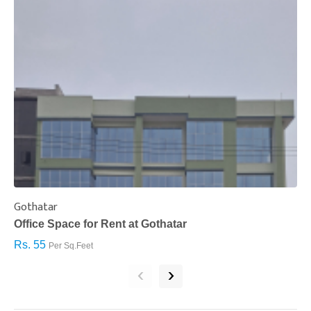
Gothatar
S
Office Space for Rent at Gothatar
H
Rs. 55
R
Per Sq.Feet
‹
›