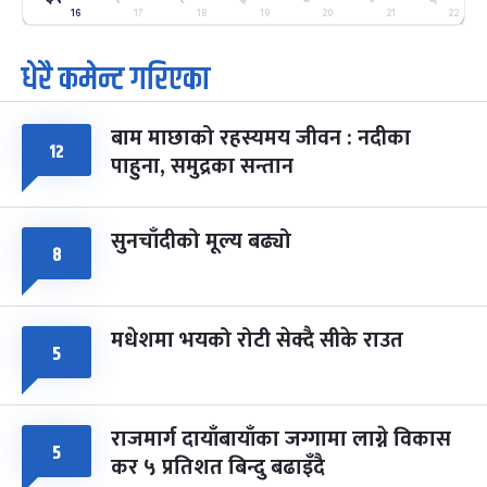
-
फाल्गुन २५, २०८३
Mar 9, 2027
मंगल
16
17
18
19
20
21
22
धेरै कमेन्ट गरिएका
पूर्णिमा व्रत
७ महिना बाँकी
७
-
चैत्र ७, २०८३
Mar 21, 2027
आइत
बाम माछाको रहस्यमय जीवन : नदीका
फागुपूर्णिमा
७ महिना बाँकी
८
१२
पाहुना, समुद्रका सन्तान
-
चैत्र ८, २०८३
Mar 22, 2027
सोम
सुनचाँदीको मूल्य बढ्यो
८
मधेशमा भयको रोटी सेक्दै सीके राउत
५
राजमार्ग दायाँबायाँका जग्गामा लाग्ने विकास
५
कर ५ प्रतिशत बिन्दु बढाइँदै