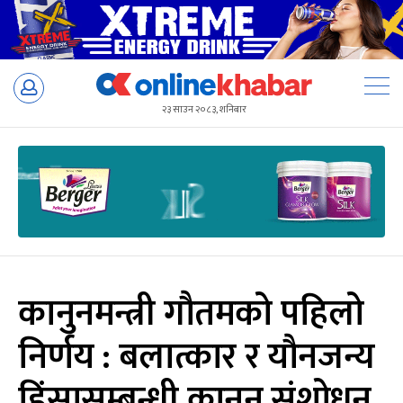
Skip
to
२३ साउन २०८३, शनिबार
content
कानुनमन्त्री गौतमको पहिलो
निर्णय : बलात्कार र यौनजन्य
हिंसासम्बन्धी कानुन संशोधन