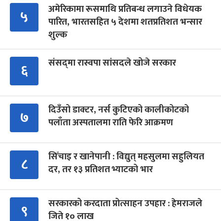
अमेरिकामा रूसमाथि प्रतिबन्ध लगाउने विधेयक
५
पारित, भारतसहित ५ देशमा शतप्रतिशत भन्सार
शुल्क
संसद्‍मा रास्वपा सांसदले खोजे सरकार
६
दिउँसो डाक्टर, नर्स कुटिएको कालीकोटको
७
पलाँता अस्पतालमा राति फेरि आक्रमण
सिँचाइ र खानेपानी : विद्युत् महसुलमा सहुलियत
८
दर, तर १३ प्रतिशत भ्याटको भार
सरकारको करदाता प्रोत्साहन उपहार : हेमराजले
९
जिते १० लाख