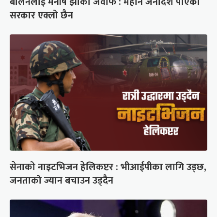
बालेनलाई मनीष झाको जवाफ : महान जनादेश पाएको
सरकार एक्लो छैन
सेनाको नाइटभिजन हेलिकप्टर : भीआईपीका लागि उड्छ,
जनताको ज्यान बचाउन उड्दैन