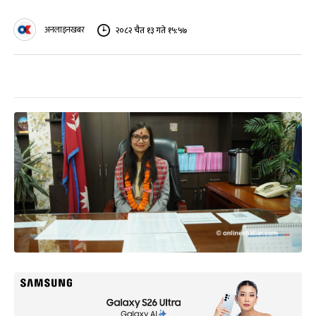
अनलाइनखबर
२०८२ चैत १३ गते १५:५७