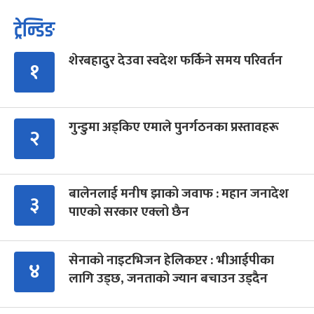
ट्रेन्डिङ
शेरबहादुर देउवा स्वदेश फर्किने समय परिवर्तन
१
गुन्डुमा अड्किए एमाले पुनर्गठनका प्रस्तावहरू
२
बालेनलाई मनीष झाको जवाफ : महान जनादेश
३
पाएको सरकार एक्लो छैन
सेनाको नाइटभिजन हेलिकप्टर : भीआईपीका
४
लागि उड्छ, जनताको ज्यान बचाउन उड्दैन