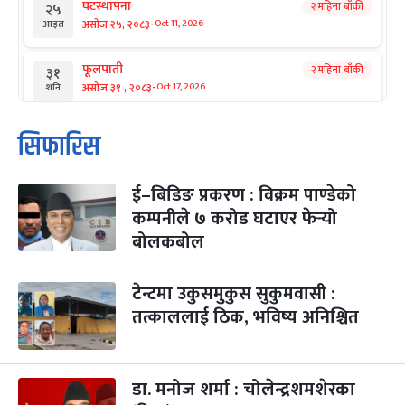
घटस्थापना
२ महिना बाँकी
२५
-
असोज २५, २०८३
Oct 11, 2026
आइत
फूलपाती
२ महिना बाँकी
३१
-
असोज ३१ , २०८३
Oct 17, 2026
शनि
कार्तिक सङ्क्रान्ति
२ महिना बाँकी
१
सिफारिस
-
कार्तिक १, २०८३
Oct 18, 2026
आइत
ई–बिडिङ प्रकरण : विक्रम पाण्डेको
महानवमी
२ महिना बाँकी
३
-
कम्पनीले ७ करोड घटाएर फेर्‍यो
कार्तिक ३, २०८३
Oct 20, 2026
मंगल
बोलकबोल
विजयादशमी
२ महिना बाँकी
४
-
कार्तिक ४, २०८३
Oct 21, 2026
बुध
टेन्टमा उकुसमुकुस सुकुमवासी :
तत्काललाई ठिक, भविष्य अनिश्चित
पापा‌ङ्कुशा एकादशी व्रत
२ महिना बाँकी
५
-
कार्तिक ५, २०८३
Oct 22, 2026
बिहि
डा. मनोज शर्मा : चोलेन्द्रशमशेरका
कुकुर तिहार
३ महिना बाँकी
२२
-
कार्तिक २२, २०८३
Nov 8, 2026
आइत