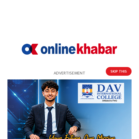
प्रतिक्रिया दिनुहोस्
GenZ
SKIP THIS
ADVERTISEMENT
२०८२ चैत १३ गते १९:१७
Arrest him
Reply
4
GenZ
२०८२ चैत १३ गते १९:१७