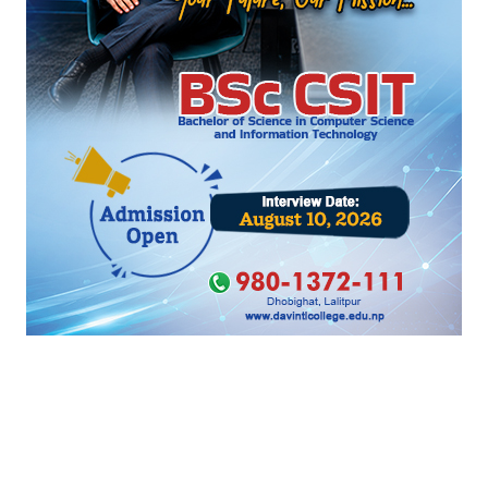
Arrest him now
Reply
4
HOT PROPERTIES