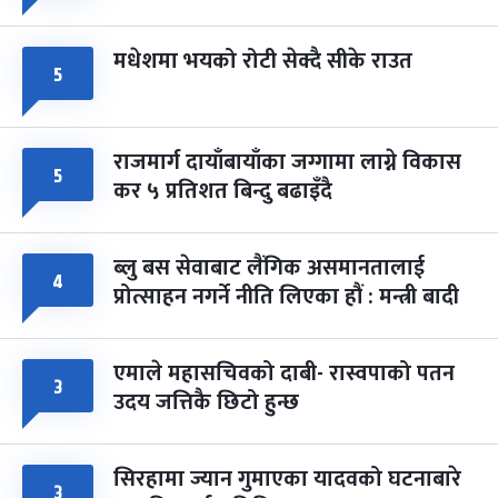
मधेशमा भयको रोटी सेक्दै सीके राउत
५
राजमार्ग दायाँबायाँका जग्गामा लाग्ने विकास
५
कर ५ प्रतिशत बिन्दु बढाइँदै
ब्लु बस सेवाबाट लैंगिक असमानतालाई
४
प्रोत्साहन नगर्ने नीति लिएका हौं : मन्त्री बादी
एमाले महासचिवको दाबी- रास्वपाको पतन
३
उदय जत्तिकै छिटो हुन्छ
सिरहामा ज्यान गुमाएका यादवको घटनाबारे
३