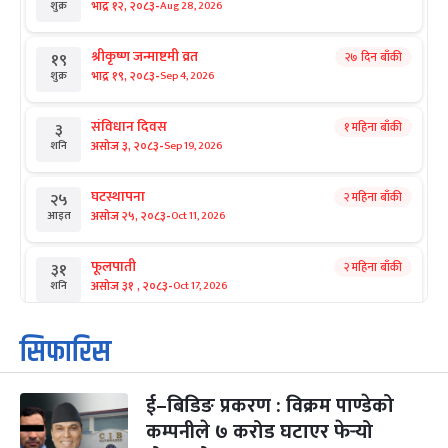
-
भाद्र १२, २०८३
Aug 28, 2026
शुक्र
श्रीकृष्ण जन्माष्टमी व्रत
२७ दिन बाँकी
१९
-
भाद्र १९, २०८३
Sep 4, 2026
शुक्र
संविधान दिवस
१ महिना बाँकी
३
-
असोज ३, २०८३
Sep 19, 2026
शनि
घटस्थापना
२ महिना बाँकी
२५
-
असोज २५, २०८३
Oct 11, 2026
आइत
फूलपाती
२ महिना बाँकी
३१
-
असोज ३१ , २०८३
Oct 17, 2026
शनि
कार्तिक सङ्क्रान्ति
२ महिना बाँकी
१
सिफारिस
-
कार्तिक १, २०८३
Oct 18, 2026
आइत
ई–बिडिङ प्रकरण : विक्रम पाण्डेको
महानवमी
२ महिना बाँकी
३
-
कम्पनीले ७ करोड घटाएर फेर्‍यो
कार्तिक ३, २०८३
Oct 20, 2026
मंगल