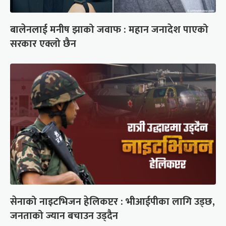
बालेनलाई मनीष झाको जवाफ : महान जनादेश पाएको
सरकार एक्लो छैन
सेनाको नाइटभिजन हेलिकप्टर : भीआईपीका लागि उड्छ,
जनताको ज्यान बचाउन उड्दैन