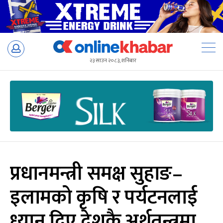
Skip
to
२३ साउन २०८३, शनिबार
content
प्रधानमन्त्री समक्ष सुहाङ–
इलामको कृषि र पर्यटनलाई
ध्यान दिए देशकै अर्थतन्त्रमा