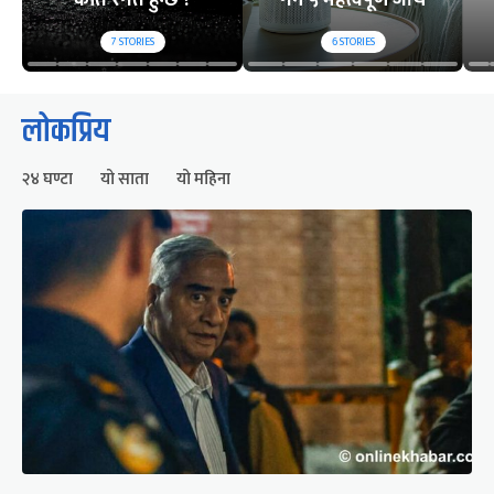
7
STORIES
6
STORIES
लोकप्रिय
२४ घण्टा
यो साता
यो महिना