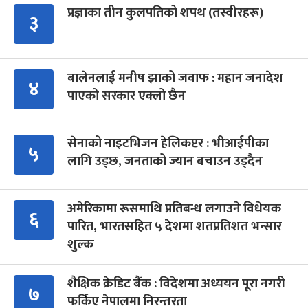
प्रज्ञाका तीन कुलपतिको शपथ (तस्वीरहरू)
३
बालेनलाई मनीष झाको जवाफ : महान जनादेश
४
पाएको सरकार एक्लो छैन
सेनाको नाइटभिजन हेलिकप्टर : भीआईपीका
५
लागि उड्छ, जनताको ज्यान बचाउन उड्दैन
अमेरिकामा रूसमाथि प्रतिबन्ध लगाउने विधेयक
६
पारित, भारतसहित ५ देशमा शतप्रतिशत भन्सार
शुल्क
शैक्षिक क्रेडिट बैंक : विदेशमा अध्ययन पूरा नगरी
७
फर्किए नेपालमा निरन्तरता