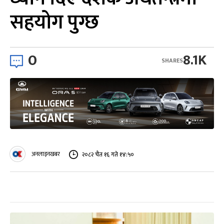
सहयोग पुग्छ
0
8.1K
SHARES
अनलाइनखबर
२०८२ चैत १६ गते १४:५०