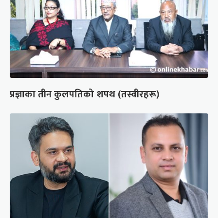
प्रज्ञाका तीन कुलपतिको शपथ (तस्वीरहरू)