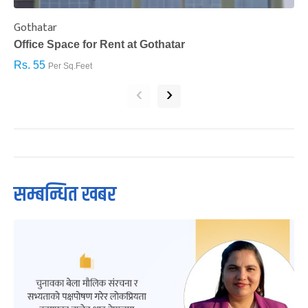
Gothatar
S
Office Space for Rent at Gothatar
H
Rs. 55
R
Per Sq.Feet
‹
›
सम्बन्धित खबर