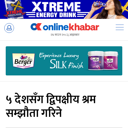
Skip
to
२४ साउन २०८३, आइतबार
content
५ देशसँग द्विपक्षीय श्रम
सम्झौता गरिने