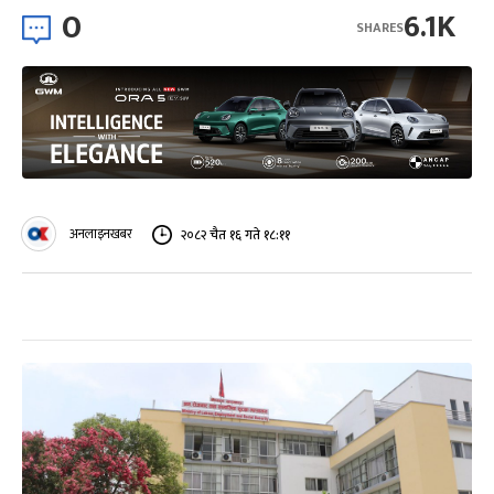
0
6.1K
SHARES
अनलाइनखबर
२०८२ चैत १६ गते १८:११