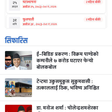
घटस्थापना
२ महिना बाँकी
२५
-
असोज २५, २०८३
Oct 11, 2026
आइत
फूलपाती
२ महिना बाँकी
३१
-
असोज ३१ , २०८३
Oct 17, 2026
शनि
कार्तिक सङ्क्रान्ति
२ महिना बाँकी
१
सिफारिस
-
कार्तिक १, २०८३
Oct 18, 2026
आइत
ई–बिडिङ प्रकरण : विक्रम पाण्डेको
महानवमी
२ महिना बाँकी
३
-
कम्पनीले ७ करोड घटाएर फेर्‍यो
कार्तिक ३, २०८३
Oct 20, 2026
मंगल
बोलकबोल
विजयादशमी
२ महिना बाँकी
४
-
कार्तिक ४, २०८३
Oct 21, 2026
बुध
टेन्टमा उकुसमुकुस सुकुमवासी :
तत्काललाई ठिक, भविष्य अनिश्चित
पापा‌ङ्कुशा एकादशी व्रत
२ महिना बाँकी
५
-
कार्तिक ५, २०८३
Oct 22, 2026
बिहि
डा. मनोज शर्मा : चोलेन्द्रशमशेरका
कुकुर तिहार
३ महिना बाँकी
२२
-
कार्तिक २२, २०८३
Nov 8, 2026
आइत