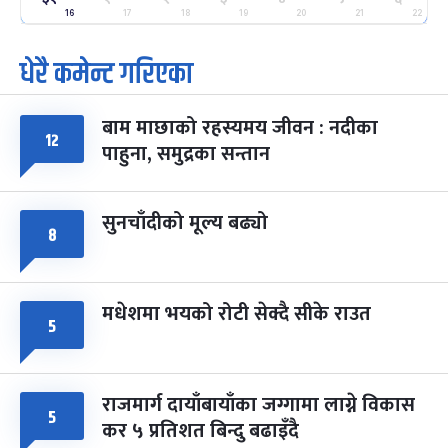
-
फाल्गुन २५, २०८३
Mar 9, 2027
मंगल
16
17
18
19
20
21
22
धेरै कमेन्ट गरिएका
पूर्णिमा व्रत
७ महिना बाँकी
७
-
चैत्र ७, २०८३
Mar 21, 2027
आइत
बाम माछाको रहस्यमय जीवन : नदीका
फागुपूर्णिमा
७ महिना बाँकी
८
१२
पाहुना, समुद्रका सन्तान
-
चैत्र ८, २०८३
Mar 22, 2027
सोम
सुनचाँदीको मूल्य बढ्यो
८
मधेशमा भयको रोटी सेक्दै सीके राउत
५
राजमार्ग दायाँबायाँका जग्गामा लाग्ने विकास
५
कर ५ प्रतिशत बिन्दु बढाइँदै