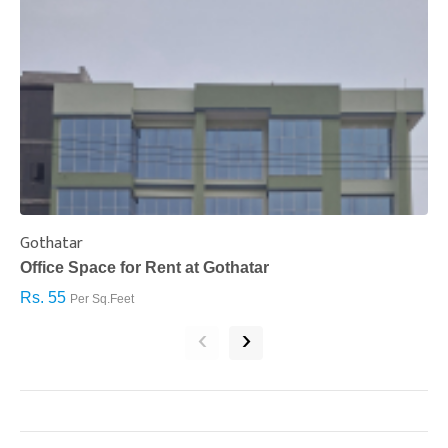
Gothatar
S
Office Space for Rent at Gothatar
H
Rs. 55
R
Per Sq.Feet
‹
›