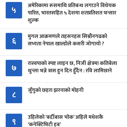
अमेरिकामा रूसमाथि प्रतिबन्ध लगाउने विधेयक
५
पारित, भारतसहित ५ देशमा शतप्रतिशत भन्सार
शुल्क
मुगल आक्रमणले तहसनहस सिम्रौनगढको
६
सभ्यता नेपाल खाल्डोले कसरी जोगायो ?
रास्वपाको स्पष्ट लाइन छ, निजी क्षेत्रमा कतिबेला
७
थुन्ला भन्ने त्रास हुन दिन हुँदैन : रवि लामिछाने
जुँगुको छहरा झरनाको मोहनी
८
उहिलेको ‘बर्दीबास चोक’ अहिले मधेशकै
९
‘कनेक्टिभिटी हब’