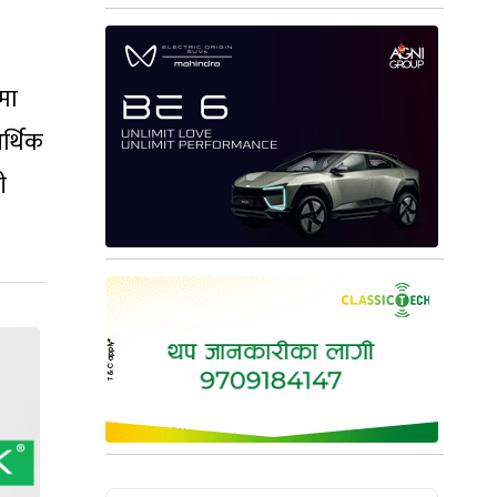
मा
र्थिक
ी