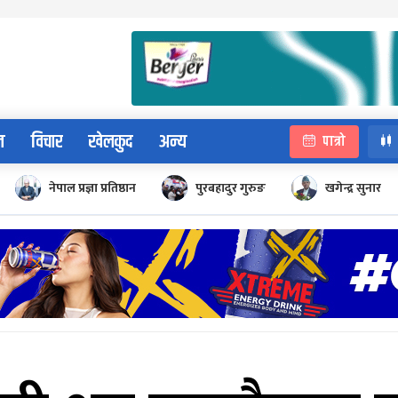
न
विचार
खेलकुद
अन्य
पात्रो
नेपाल प्रज्ञा प्रतिष्ठान
पुरबहादुर गुरुङ
खगेन्द्र सुनार