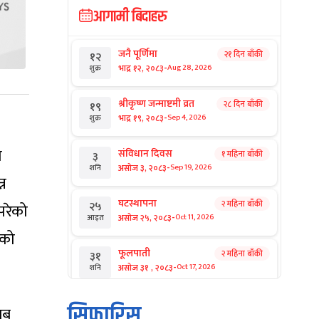
आगामी बिदाहरु
जनै पूर्णिमा
२१ दिन बाँकी
१२
-
भाद्र १२, २०८३
Aug 28, 2026
शुक्र
श्रीकृष्ण जन्माष्टमी व्रत
२८ दिन बाँकी
१९
-
भाद्र १९, २०८३
Sep 4, 2026
शुक्र
ो
संविधान दिवस
१ महिना बाँकी
३
-
असोज ३, २०८३
Sep 19, 2026
शनि
्न
घटस्थापना
२ महिना बाँकी
२५
परेको
-
असोज २५, २०८३
Oct 11, 2026
आइत
रको
फूलपाती
२ महिना बाँकी
३१
-
असोज ३१ , २०८३
Oct 17, 2026
शनि
कार्तिक सङ्क्रान्ति
२ महिना बाँकी
१
सिफारिस
लब
-
कार्तिक १, २०८३
Oct 18, 2026
आइत