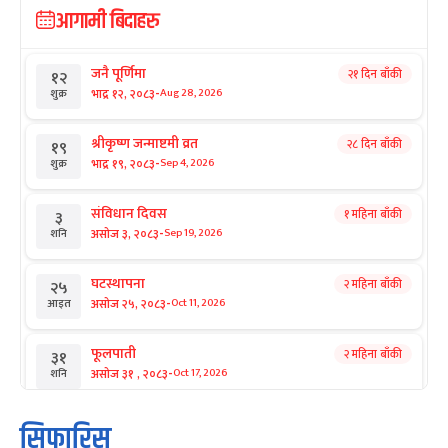
आगामी बिदाहरु
जनै पूर्णिमा
२१ दिन बाँकी
१२
-
भाद्र १२, २०८३
Aug 28, 2026
शुक्र
श्रीकृष्ण जन्माष्टमी व्रत
२८ दिन बाँकी
१९
-
भाद्र १९, २०८३
Sep 4, 2026
शुक्र
संविधान दिवस
१ महिना बाँकी
३
-
असोज ३, २०८३
Sep 19, 2026
शनि
घटस्थापना
२ महिना बाँकी
२५
-
असोज २५, २०८३
Oct 11, 2026
आइत
फूलपाती
२ महिना बाँकी
३१
-
असोज ३१ , २०८३
Oct 17, 2026
शनि
कार्तिक सङ्क्रान्ति
२ महिना बाँकी
१
सिफारिस
-
कार्तिक १, २०८३
Oct 18, 2026
आइत