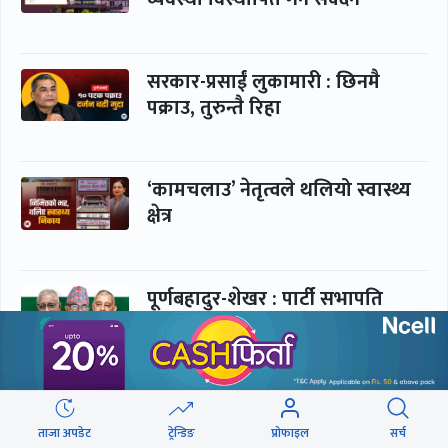
सरकार-प्रसाईं लुकामारी : छिनमै
पक्राउ, तुरुन्तै रिहा
‘कामचलाउ’ नेतृत्वले थलियो स्वास्थ्य
क्षेत्र
पूर्णबहादुर-शेखर : पार्टी सभापति
ताक्थे, विभाजनको संघारमा
शशांकलाई अघि सारे
कप्तानगञ्जमा झिल्को, गोलबजारमा
डढेलो
ताजा अपडेट
ट्रेन्डिङ
प्रोफाइल
सर्च