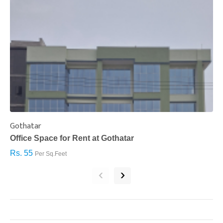
Gothatar
S
Office Space for Rent at Gothatar
H
Rs. 55
R
Per Sq.Feet
‹
›