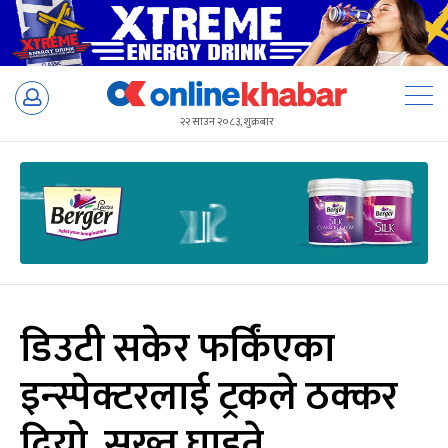
Skip
to
२२ साउन २०८३, शुक्रबार
content
डिउटी सकेर फर्किंएका
इन्स्पेक्टरलाई ट्रकले ठक्कर
दियो, सख्त घाइते