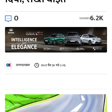
0
6.2K
SHARES
अनलाइनखबर
२०८२ चैत ३० गते ८:०६