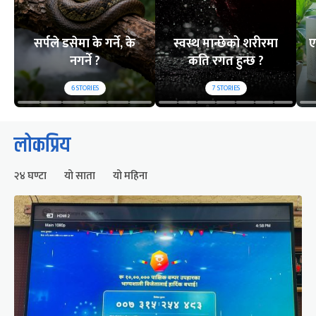
सर्पले डसेमा के गर्ने, के
स्वस्थ मान्छेको शरीरमा
ए
नगर्ने ?
कति रगत हुन्छ ?
6
STORIES
7
STORIES
लोकप्रिय
२४ घण्टा
यो साता
यो महिना