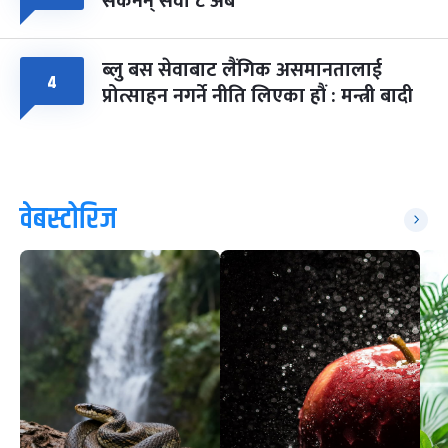
सकेनन् सवा ८ अर्ब
ब्लु बस सेवाबाट लैंगिक असमानतालाई
४
प्रोत्साहन नगर्ने नीति लिएका हौं : मन्त्री बादी
वेबस्टोरिज