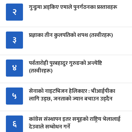
गुन्डुमा अड्किए एमाले पुनर्गठनका प्रस्तावहरू
२
प्रज्ञाका तीन कुलपतिको शपथ (तस्वीरहरू)
३
पर्वतारोही पुरबहादुर गुरुङको अन्त्येष्टि
४
(तस्वीरहरू)
सेनाको नाइटभिजन हेलिकप्टर : भीआईपीका
५
लागि उड्छ, जनताको ज्यान बचाउन उड्दैन
कांग्रेस संस्थापन इतर समूहको राष्ट्रिय भेलालाई
६
देउवाले सम्बोधन गर्ने