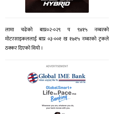
लामा चढेको बाप्र०२-०२९ प ९४१५ नम्बरको
मोटरसाइकललाई बाप्र ०३-००१ ख १७१५ नम्बरको ट्रकले
ठक्कर दिएको थियो ।