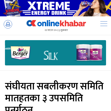
Skip
to
२२ साउन २०८३, शुक्रबार
content
संघीयता सबलीकरण समिति
मातहतका ३ उपसमिति
पुनर्गठन