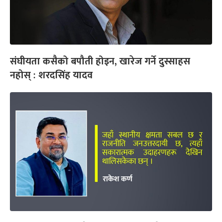
संघीयता कसैको बपौती होइन, खारेज गर्ने दुस्साहस
नहोस् : शरदसिंह यादव