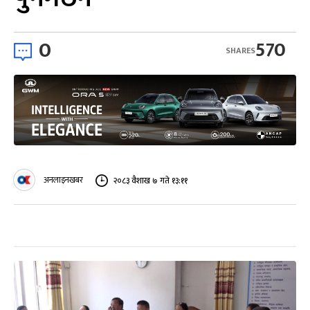
0
570
SHARES
अनलाइनखबर
२०८३ वैशाख ७ गते १३:११