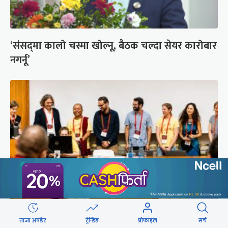
‘संसद्‍मा कालो चस्मा खोल्नू, बैठक चल्दा सेयर कारोबार
नगर्नू’
सुरक्षा रिपोर्ट : प्राज्ञिक आवरणमा तिब्बत पक्षीय भाष्य
ताजा अपडेट
ट्रेन्डिङ
प्रोफाइल
सर्च