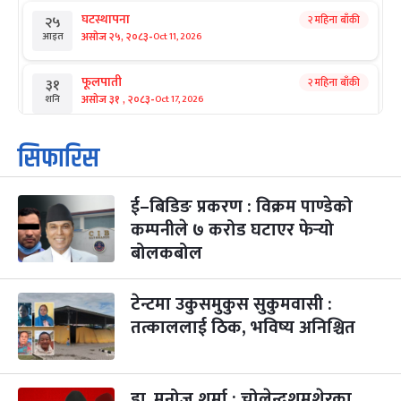
घटस्थापना
२ महिना बाँकी
२५
-
असोज २५, २०८३
Oct 11, 2026
आइत
फूलपाती
२ महिना बाँकी
३१
-
असोज ३१ , २०८३
Oct 17, 2026
शनि
कार्तिक सङ्क्रान्ति
२ महिना बाँकी
१
सिफारिस
-
कार्तिक १, २०८३
Oct 18, 2026
आइत
ई–बिडिङ प्रकरण : विक्रम पाण्डेको
महानवमी
२ महिना बाँकी
३
-
कम्पनीले ७ करोड घटाएर फेर्‍यो
कार्तिक ३, २०८३
Oct 20, 2026
मंगल
बोलकबोल
विजयादशमी
२ महिना बाँकी
४
-
कार्तिक ४, २०८३
Oct 21, 2026
बुध
टेन्टमा उकुसमुकुस सुकुमवासी :
तत्काललाई ठिक, भविष्य अनिश्चित
पापा‌ङ्कुशा एकादशी व्रत
२ महिना बाँकी
५
-
कार्तिक ५, २०८३
Oct 22, 2026
बिहि
डा. मनोज शर्मा : चोलेन्द्रशमशेरका
कुकुर तिहार
३ महिना बाँकी
२२