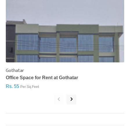
Gothatar
S
Office Space for Rent at Gothatar
H
Rs. 55
R
Per Sq.Feet
‹
›