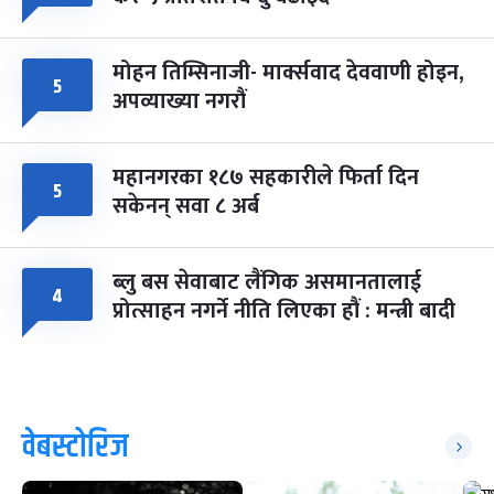
मोहन तिम्सिनाजी- मार्क्सवाद देववाणी होइन,
५
अपव्याख्या नगरौं
महानगरका १८७ सहकारीले फिर्ता दिन
५
सकेनन् सवा ८ अर्ब
ब्लु बस सेवाबाट लैंगिक असमानतालाई
४
प्रोत्साहन नगर्ने नीति लिएका हौं : मन्त्री बादी
वेबस्टोरिज