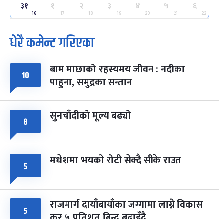
ग्याल्पो ल्होसार
७ महिना बाँकी
२५
३१
१
२
३
४
५
६
-
फाल्गुन २५, २०८३
Mar 9, 2027
मंगल
16
17
18
19
20
21
22
धेरै कमेन्ट गरिएका
पूर्णिमा व्रत
७ महिना बाँकी
७
-
चैत्र ७, २०८३
Mar 21, 2027
आइत
बाम माछाको रहस्यमय जीवन : नदीका
फागुपूर्णिमा
७ महिना बाँकी
८
१०
पाहुना, समुद्रका सन्तान
-
चैत्र ८, २०८३
Mar 22, 2027
सोम
सुनचाँदीको मूल्य बढ्यो
८
मधेशमा भयको रोटी सेक्दै सीके राउत
५
राजमार्ग दायाँबायाँका जग्गामा लाग्ने विकास
५
कर ५ प्रतिशत बिन्दु बढाइँदै