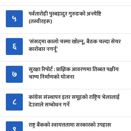
पर्वतारोही पुरबहादुर गुरुङको अन्त्येष्टि
५
(तस्वीरहरू)
‘संसद्‍मा कालो चस्मा खोल्नू, बैठक चल्दा सेयर
६
कारोबार नगर्नू’
सुरक्षा रिपोर्ट : प्राज्ञिक आवरणमा तिब्बत पक्षीय
७
भाष्य निर्माणको योजना
कांग्रेस संस्थापन इतर समूहको राष्ट्रिय भेलालाई
८
देउवाले सम्बोधन गर्ने
राष्ट्र बैंकको स्वायत्ततामा सरकारको उपहास
९