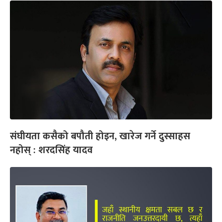
संघीयता कसैको बपौती होइन, खारेज गर्ने दुस्साहस
नहोस् : शरदसिंह यादव