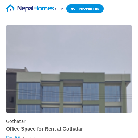
HOT PROPERTIES
Gothatar
S
Office Space for Rent at Gothatar
H