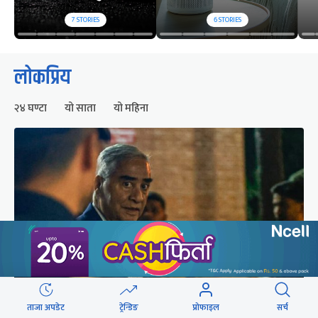
7
STORIES
6
STORIES
लोकप्रिय
२४ घण्टा
यो साता
यो महिना
ताजा अपडेट
ट्रेन्डिङ
प्रोफाइल
सर्च