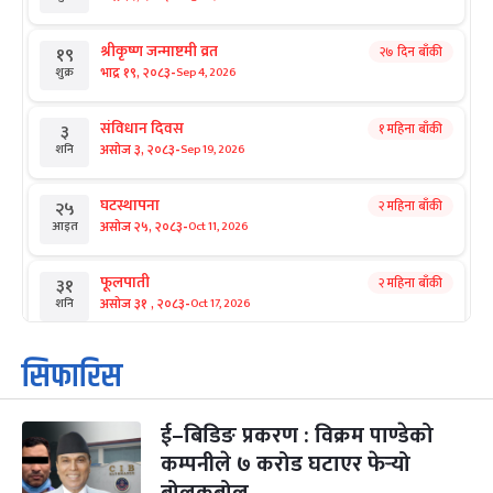
श्रीकृष्ण जन्माष्टमी व्रत
२७ दिन बाँकी
१९
-
भाद्र १९, २०८३
Sep 4, 2026
शुक्र
संविधान दिवस
१ महिना बाँकी
३
-
असोज ३, २०८३
Sep 19, 2026
शनि
घटस्थापना
२ महिना बाँकी
२५
-
असोज २५, २०८३
Oct 11, 2026
आइत
फूलपाती
२ महिना बाँकी
३१
-
असोज ३१ , २०८३
Oct 17, 2026
शनि
कार्तिक सङ्क्रान्ति
२ महिना बाँकी
१
सिफारिस
-
कार्तिक १, २०८३
Oct 18, 2026
आइत
ई–बिडिङ प्रकरण : विक्रम पाण्डेको
महानवमी
२ महिना बाँकी
३
-
कम्पनीले ७ करोड घटाएर फेर्‍यो
कार्तिक ३, २०८३
Oct 20, 2026
मंगल
बोलकबोल