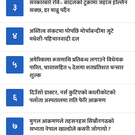
सरकारबारे रवि– बादलको टुक्रामा जहाज हल्लिन
३
सक्छ, डर मान्नु पर्दैन
अस्तित्व संकटमा परेपछि मोर्चाबन्दीमा जुटे
४
मधेशी-पहिचानवादी दल
अमेरिकामा रूसमाथि प्रतिबन्ध लगाउने विधेयक
५
पारित, भारतसहित ५ देशमा शतप्रतिशत भन्सार
शुल्क
दिउँसो डाक्टर, नर्स कुटिएको कालीकोटको
६
पलाँता अस्पतालमा राति फेरि आक्रमण
मुगल आक्रमणले तहसनहस सिम्रौनगढको
७
सभ्यता नेपाल खाल्डोले कसरी जोगायो ?