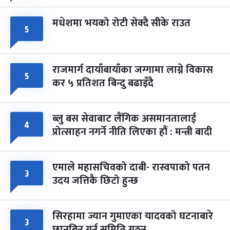
मधेशमा भयको रोटी सेक्दै सीके राउत
५
राजमार्ग दायाँबायाँका जग्गामा लाग्ने विकास
५
कर ५ प्रतिशत बिन्दु बढाइँदै
ब्लु बस सेवाबाट लैंगिक असमानतालाई
४
प्रोत्साहन नगर्ने नीति लिएका हौं : मन्त्री बादी
एमाले महासचिवको दाबी- रास्वपाको पतन
३
उदय जत्तिकै छिटो हुन्छ
सिरहामा ज्यान गुमाएका यादवको घटनाबारे
३
छानबिन गर्न समिति गठन