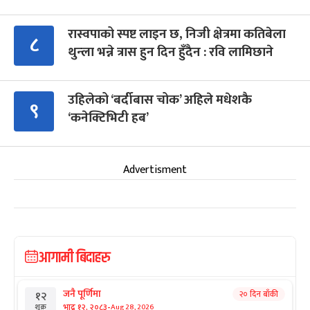
रास्वपाको स्पष्ट लाइन छ, निजी क्षेत्रमा कतिबेला
८
थुन्ला भन्ने त्रास हुन दिन हुँदैन : रवि लामिछाने
उहिलेको ‘बर्दीबास चोक’ अहिले मधेशकै
९
‘कनेक्टिभिटी हब’
Advertisment
आगामी बिदाहरु
जनै पूर्णिमा
२० दिन बाँकी
१२
-
भाद्र १२, २०८३
Aug 28, 2026
शुक्र