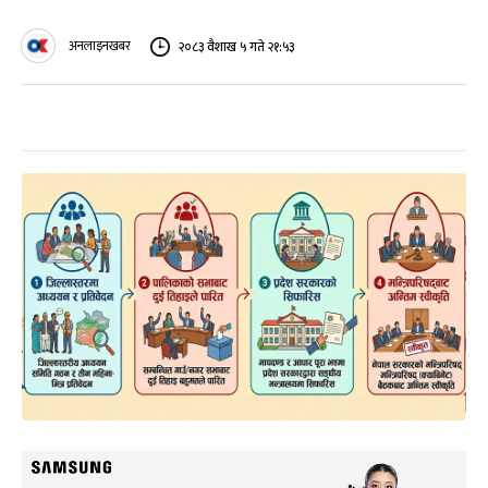
अनलाइनखबर
२०८३ वैशाख ५ गते २१:५३