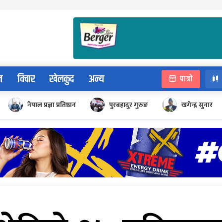
न
विचार
खेलकुद
अन्य
पात्रो
नेपाल प्रज्ञा प्रतिष्ठान
पुरबहादुर गुरुङ
खगेन्द्र सुनार