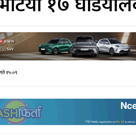
ा भेटियो १७ घडियाल
 गते १५:०९