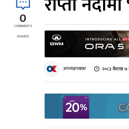
राप्ती नदीम
0
COMMENTS
1.6K
SHARES
अनलाइनखबर
२०८३ वैशाख ७