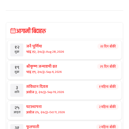
आगामी बिदाहरु
जनै पूर्णिमा
२२ दिन बाँकी
१२
-
भाद्र १२, २०८३
Aug 28, 2026
शुक्र
श्रीकृष्ण जन्माष्टमी व्रत
२९ दिन बाँकी
१९
-
भाद्र १९, २०८३
Sep 4, 2026
शुक्र
संविधान दिवस
१ महिना बाँकी
३
-
असोज ३, २०८३
Sep 19, 2026
शनि
घटस्थापना
२ महिना बाँकी
२५
-
असोज २५, २०८३
Oct 11, 2026
आइत
फूलपाती
२ महिना बाँकी
३१