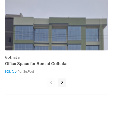
Gothatar
S
Office Space for Rent at Gothatar
H
Rs. 55
R
Per Sq.Feet
‹
›