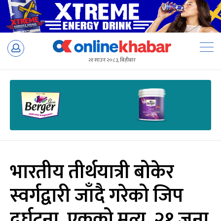
Skip
to
२१ साउन २०८३, बिहीबार
content
भारतीय तीर्थयात्री बोकेर
स्वर्गद्वारी जाँदै गरेको जिप
दुर्घटना, एकको मृत्यु, २१ जना