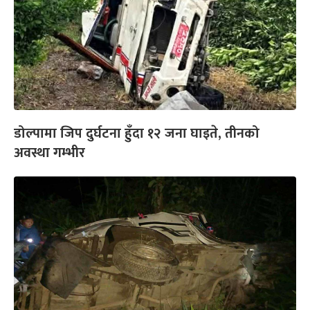
डोल्पामा जिप दुर्घटना हुँदा १२ जना घाइते, तीनको
अवस्था गम्भीर