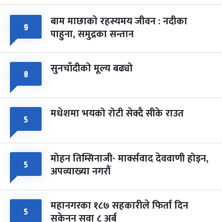
बाम माछाको रहस्यमय जीवन : नदीका
फागुपूर्णिमा
७ महिना बाँकी
८
९
पाहुना, समुद्रका सन्तान
-
चैत्र ८, २०८३
Mar 22, 2027
सोम
सुनचाँदीको मूल्य बढ्यो
८
मधेशमा भयको रोटी सेक्दै सीके राउत
५
मोहन तिम्सिनाजी- मार्क्सवाद देववाणी होइन,
५
अपव्याख्या नगरौं
महानगरका १८७ सहकारीले फिर्ता दिन
५
सकेनन् सवा ८ अर्ब