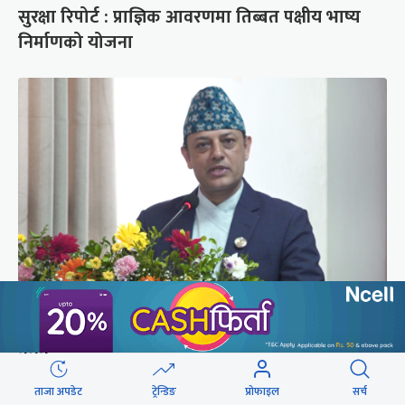
सुरक्षा रिपोर्ट : प्राज्ञिक आवरणमा तिब्बत पक्षीय भाष्य
निर्माणको योजना
‘संसद्‍मा कालो चस्मा खोल्नू, बैठक चल्दा सेयर कारोबार
नगर्नू’
ताजा अपडेट
ट्रेन्डिङ
प्रोफाइल
सर्च