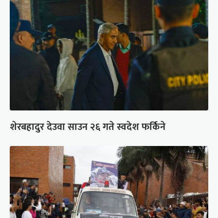
शेरबहादुर देउवा साउन २६ गते स्वदेश फर्किने