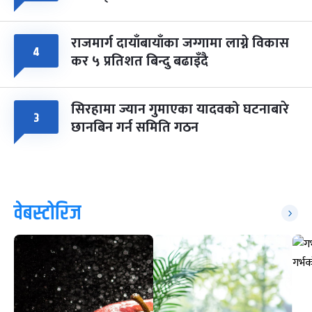
राजमार्ग दायाँबायाँका जग्गामा लाग्ने विकास
४
कर ५ प्रतिशत बिन्दु बढाइँदै
सिरहामा ज्यान गुमाएका यादवको घटनाबारे
३
छानबिन गर्न समिति गठन
वेबस्टोरिज