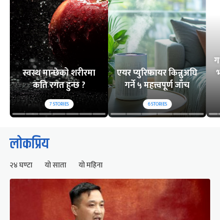
ग
स्वस्थ मान्छेको शरीरमा
एयर प्युरिफायर किन्नुअघि
भ
कति रगत हुन्छ ?
गर्ने ५ महत्त्वपूर्ण जाँच
7
STORIES
6
STORIES
लोकप्रिय
२४ घण्टा
यो साता
यो महिना