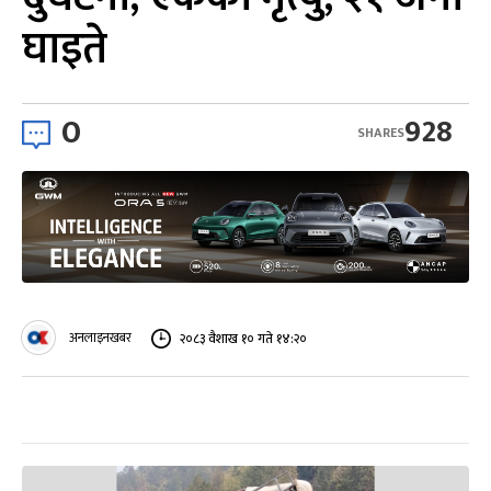
घाइते
0
928
SHARES
अनलाइनखबर
२०८३ वैशाख १० गते १४:२०