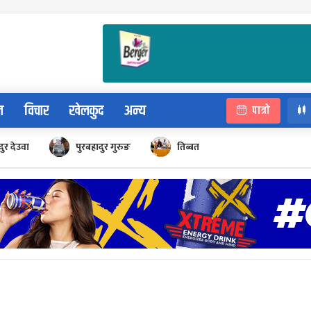
न
विचार
खेलकुद
अन्य
पात्रो
ुर देउवा
पुरबहादुर गुरुङ
तिब्बत