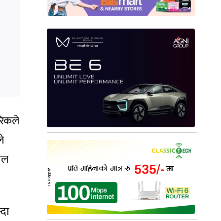
रिकले
े
ाल
्दा