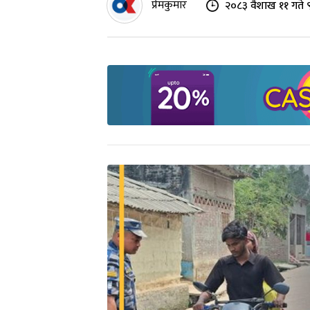
प्रेमकुमार
२०८३ वैशाख ११ गते 