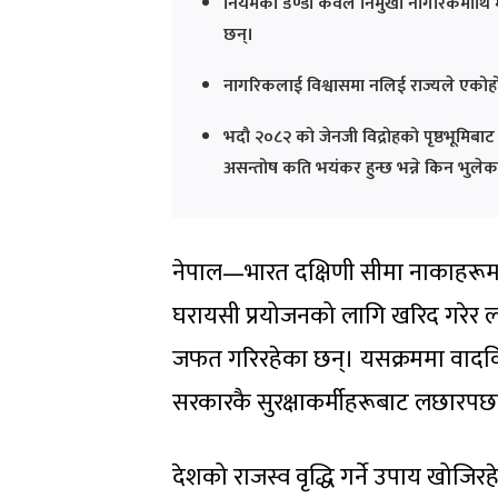
नियमको डण्डा केवल निमुखा नागरिकमाथि मात
छन्।
नागरिकलाई विश्वासमा नलिई राज्यले एकोहोरो 
भदौ २०८२ को जेनजी विद्रोहको पृष्ठभूमिबाट 
असन्तोष कति भयंकर हुन्छ भन्ने किन भुलेक
नेपाल—भारत दक्षिणी सीमा नाकाहरूमा
घरायसी प्रयोजनको लागि खरिद गरेर ल्
जफत गरिरहेका छन्। यसक्रममा वादविव
सरकारकै सुरक्षाकर्मीहरूबाट लछारपछार 
देशको राजस्व वृद्धि गर्ने उपाय खोजिर