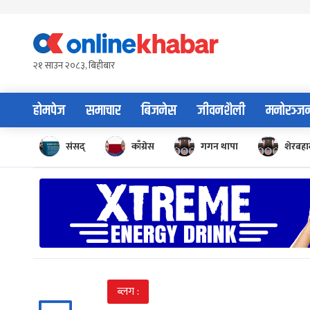
Skip
to
content
२१ साउन २०८३, बिहीबार
होमपेज
समाचार
बिजनेस
जीवनशैली
मनोरञ्ज
संसद्
काँग्रेस
गगन थापा
शेरबहाद
ब्लग :