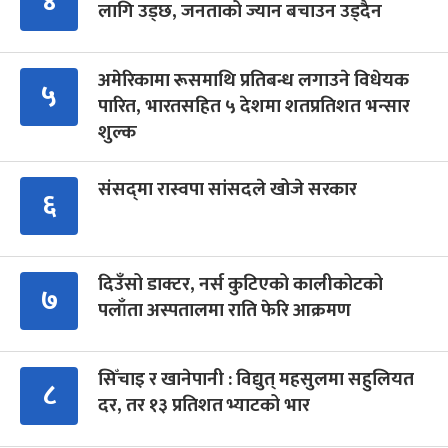
४
लागि उड्छ, जनताको ज्यान बचाउन उड्दैन
अमेरिकामा रूसमाथि प्रतिबन्ध लगाउने विधेयक
५
पारित, भारतसहित ५ देशमा शतप्रतिशत भन्सार
शुल्क
संसद्‍मा रास्वपा सांसदले खोजे सरकार
६
दिउँसो डाक्टर, नर्स कुटिएको कालीकोटको
७
पलाँता अस्पतालमा राति फेरि आक्रमण
सिँचाइ र खानेपानी : विद्युत् महसुलमा सहुलियत
८
दर, तर १३ प्रतिशत भ्याटको भार