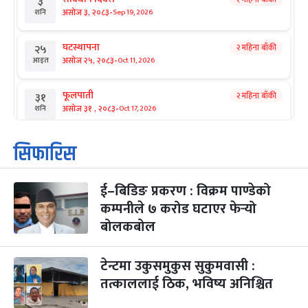
३
-
असोज ३, २०८३
Sep 19, 2026
शनि
घटस्थापना
२ महिना बाँकी
२५
-
असोज २५, २०८३
Oct 11, 2026
आइत
फूलपाती
२ महिना बाँकी
३१
-
असोज ३१ , २०८३
Oct 17, 2026
शनि
कार्तिक सङ्क्रान्ति
२ महिना बाँकी
१
सिफारिस
-
कार्तिक १, २०८३
Oct 18, 2026
आइत
ई–बिडिङ प्रकरण : विक्रम पाण्डेको
महानवमी
२ महिना बाँकी
३
-
कम्पनीले ७ करोड घटाएर फेर्‍यो
कार्तिक ३, २०८३
Oct 20, 2026
मंगल
बोलकबोल
विजयादशमी
२ महिना बाँकी
४
-
कार्तिक ४, २०८३
Oct 21, 2026
बुध
टेन्टमा उकुसमुकुस सुकुमवासी :
तत्काललाई ठिक, भविष्य अनिश्चित
पापा‌ङ्कुशा एकादशी व्रत
२ महिना बाँकी
५
-
कार्तिक ५, २०८३
Oct 22, 2026
बिहि