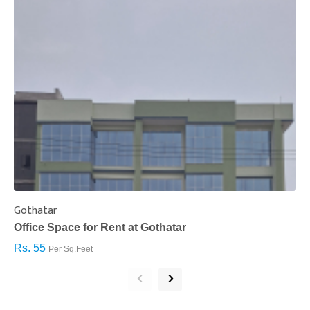
Gothatar
S
Office Space for Rent at Gothatar
H
Rs. 55
R
Per Sq.Feet
‹
›