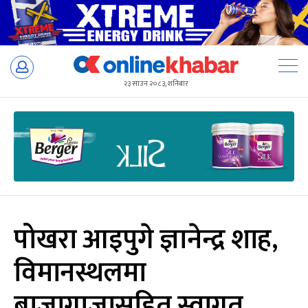
Skip
to
२३ साउन २०८३, शनिबार
content
पोखरा आइपुगे ज्ञानेन्द्र शाह,
विमानस्थलमा
बाजागाजासहित स्वागत