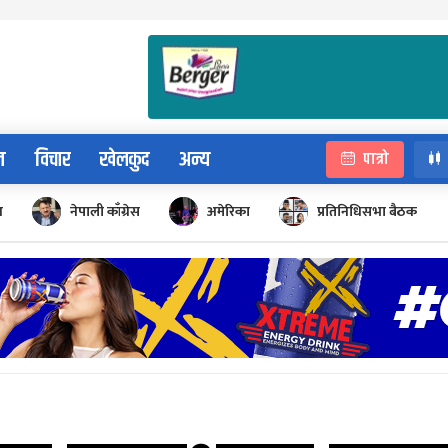
न
विचार
खेलकुद
अन्य
पात्रो
न
नेपाली काँग्रेस
अमेरिका
प्रतिनिधिसभा बैठक