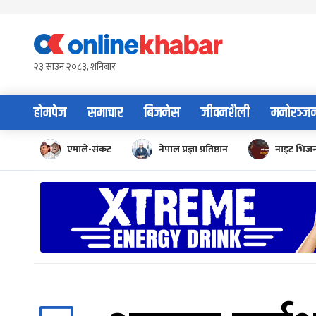
Skip
to
content
२३ साउन २०८३, शनिबार
होमपेज
समाचार
बिजनेस
जीवनशैली
मनोरञ्ज
एमाले-संकट
नेपाल प्रज्ञा प्रतिष्ठान
नाइट भिज