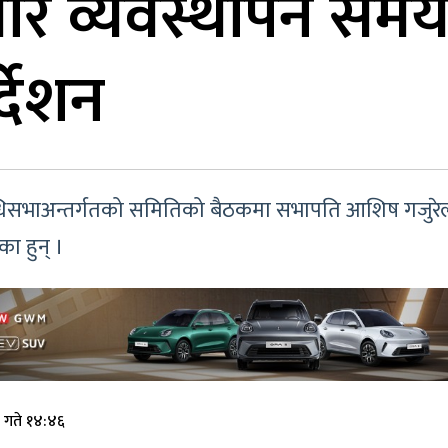
ाधार व्यवस्थापन समय
्देशन
िधिसभाअन्तर्गतको समितिको बैठकमा सभापति आशिष गजुरे
का हुन् ।
 गते १४:४६