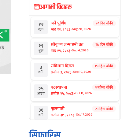
आगामी बिदाहरु
जनै पूर्णिमा
२० दिन बाँकी
१२
-
भाद्र १२, २०८३
Aug 28, 2026
शुक्र
श्रीकृष्ण जन्माष्टमी व्रत
२७ दिन बाँकी
१९
-
भाद्र १९, २०८३
Sep 4, 2026
शुक्र
संविधान दिवस
१ महिना बाँकी
३
-
असोज ३, २०८३
Sep 19, 2026
शनि
घटस्थापना
२ महिना बाँकी
२५
-
असोज २५, २०८३
Oct 11, 2026
आइत
फूलपाती
२ महिना बाँकी
३१
-
असोज ३१ , २०८३
Oct 17, 2026
शनि
कार्तिक सङ्क्रान्ति
२ महिना बाँकी
१
सिफारिस
-
कार्तिक १, २०८३
Oct 18, 2026
आइत