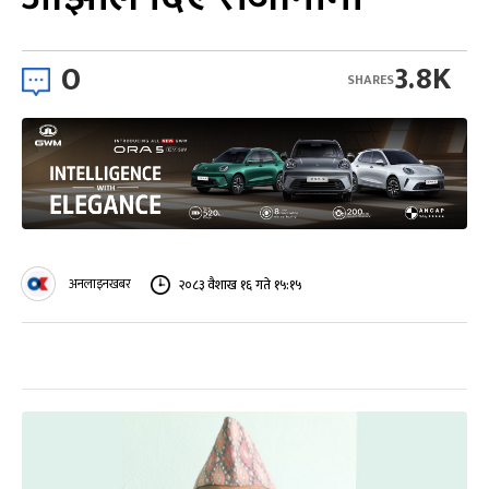
0
3.8K
SHARES
अनलाइनखबर
२०८३ वैशाख १६ गते १५:१५