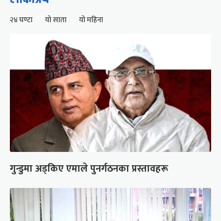
२४ घण्टा
यो साता
यो महिना
गुन्डुमा अड्किए एमाले पुनर्गठनका प्रस्तावहरू