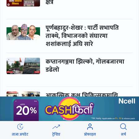
क्षेत्र
पूर्णबहादुर-शेखर : पार्टी सभापति
ताक्थे, विभाजनको संघारमा
शशांकलाई अघि सारे
कप्तानगञ्जमा झिल्को, गोलबजारमा
डढेलो
आकस्मिक कक्ष चिकित्सकमाथि
हातपातको ‘हटस्पट’
नपढी ‘पास’, नपढाइ ‘गुणस्तर’
ताजा अपडेट
ट्रेन्डिङ
प्रोफाइल
सर्च