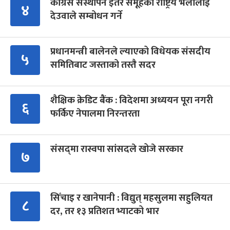
कांग्रेस संस्थापन इतर समूहको राष्ट्रिय भेलालाई
४
देउवाले सम्बोधन गर्ने
प्रधानमन्त्री बालेनले ल्याएको विधेयक संसदीय
५
समितिबाट जस्ताको तस्तै सदर
शैक्षिक क्रेडिट बैंक : विदेशमा अध्ययन पूरा नगरी
६
फर्किए नेपालमा निरन्तरता
संसद्‍मा रास्वपा सांसदले खोजे सरकार
७
सिँचाइ र खानेपानी : विद्युत् महसुलमा सहुलियत
८
दर, तर १३ प्रतिशत भ्याटको भार