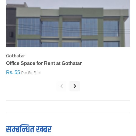
Gothatar
S
Office Space for Rent at Gothatar
H
Rs. 55
R
Per Sq.Feet
‹
›
सम्बन्धित खबर