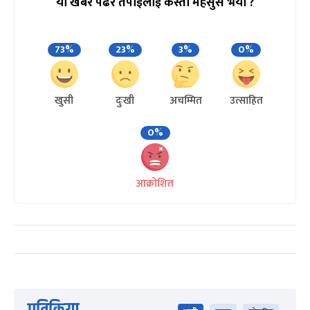
यो खबर पढेर तपाईलाई कस्तो महसुस भयो ?
73%
23%
3%
0%
खुसी
दुःखी
अचम्मित
उत्साहित
0%
आक्रोशित