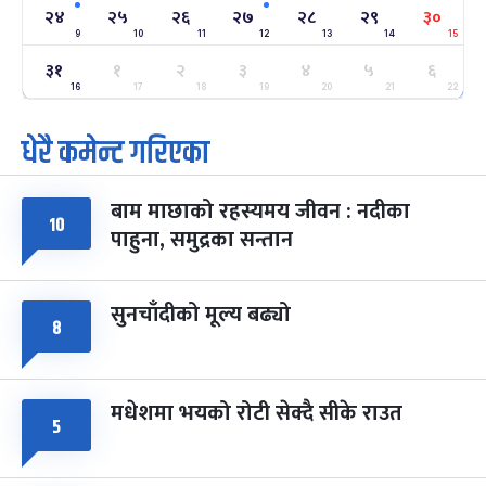
-
फाल्गुन २४, २०८३
Mar 8, 2027
सोम
२४
२५
२६
२७
२८
२९
३०
9
10
11
12
13
14
15
ग्याल्पो ल्होसार
७ महिना बाँकी
२५
३१
१
२
३
४
५
६
-
फाल्गुन २५, २०८३
Mar 9, 2027
मंगल
16
17
18
19
20
21
22
धेरै कमेन्ट गरिएका
पूर्णिमा व्रत
७ महिना बाँकी
७
-
चैत्र ७, २०८३
Mar 21, 2027
आइत
बाम माछाको रहस्यमय जीवन : नदीका
फागुपूर्णिमा
७ महिना बाँकी
८
१०
पाहुना, समुद्रका सन्तान
-
चैत्र ८, २०८३
Mar 22, 2027
सोम
सुनचाँदीको मूल्य बढ्यो
८
मधेशमा भयको रोटी सेक्दै सीके राउत
५