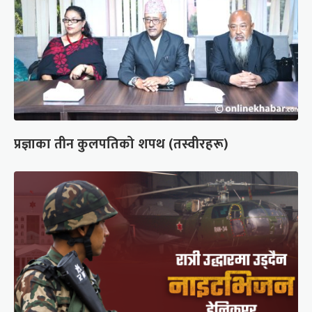
प्रज्ञाका तीन कुलपतिको शपथ (तस्वीरहरू)