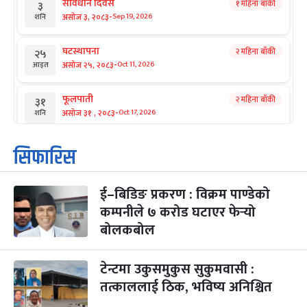
संविधान दिवस
१ महिना बाँकी
३
-
असोज ३, २०८३
Sep 19, 2026
शनि
घटस्थापना
२ महिना बाँकी
२५
-
असोज २५, २०८३
Oct 11, 2026
आइत
फूलपाती
२ महिना बाँकी
३१
-
असोज ३१ , २०८३
Oct 17, 2026
शनि
कार्तिक सङ्क्रान्ति
२ महिना बाँकी
१
सिफारिस
-
कार्तिक १, २०८३
Oct 18, 2026
आइत
ई–बिडिङ प्रकरण : विक्रम पाण्डेको
महानवमी
२ महिना बाँकी
३
-
कम्पनीले ७ करोड घटाएर फेर्‍यो
कार्तिक ३, २०८३
Oct 20, 2026
मंगल
बोलकबोल
विजयादशमी
२ महिना बाँकी
४
-
कार्तिक ४, २०८३
Oct 21, 2026
बुध
टेन्टमा उकुसमुकुस सुकुमवासी :
तत्काललाई ठिक, भविष्य अनिश्चित
पापा‌ङ्कुशा एकादशी व्रत
२ महिना बाँकी
५
-
कार्तिक ५, २०८३
Oct 22, 2026
बिहि