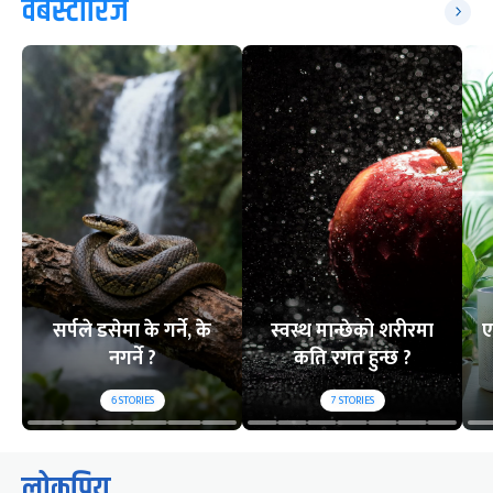
वेबस्टोरिज
सर्पले डसेमा के गर्ने, के
स्वस्थ मान्छेको शरीरमा
ए
नगर्ने ?
कति रगत हुन्छ ?
6
STORIES
7
STORIES
लोकप्रिय