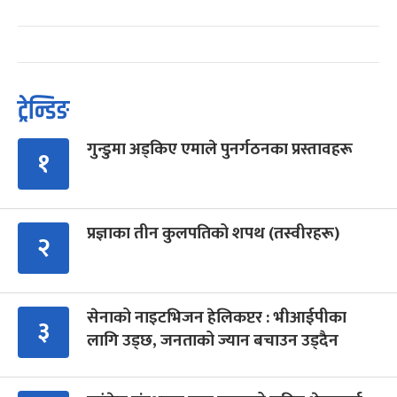
ट्रेन्डिङ
गुन्डुमा अड्किए एमाले पुनर्गठनका प्रस्तावहरू
१
प्रज्ञाका तीन कुलपतिको शपथ (तस्वीरहरू)
२
सेनाको नाइटभिजन हेलिकप्टर : भीआईपीका
३
लागि उड्छ, जनताको ज्यान बचाउन उड्दैन