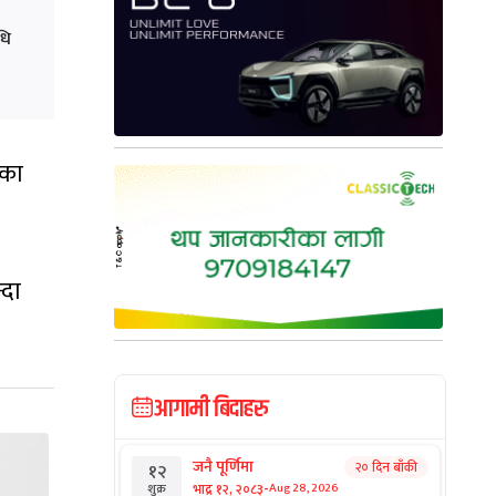
धि
मका
्दा
आगामी बिदाहरु
जनै पूर्णिमा
२० दिन बाँकी
१२
-
भाद्र १२, २०८३
Aug 28, 2026
शुक्र