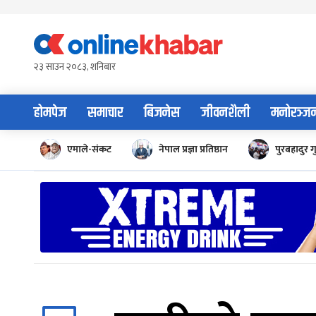
Skip
to
content
२३ साउन २०८३, शनिबार
होमपेज
समाचार
बिजनेस
जीवनशैली
मनोरञ्ज
एमाले-संकट
नेपाल प्रज्ञा प्रतिष्ठान
पुरबहादुर ग