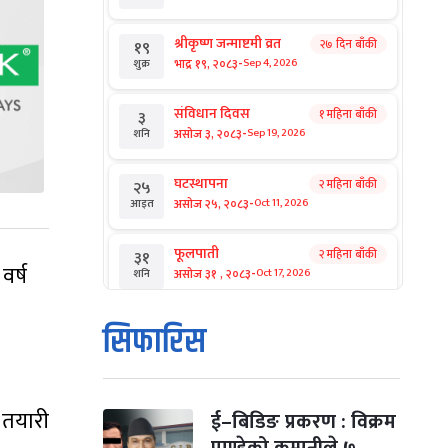
श्रीकृष्ण जन्माष्टमी व्रत
२७ दिन बाँकी
१९
-
भाद्र १९, २०८३
Sep 4, 2026
शुक्र
संविधान दिवस
१ महिना बाँकी
३
-
असोज ३, २०८३
Sep 19, 2026
शनि
घटस्थापना
२ महिना बाँकी
२५
-
असोज २५, २०८३
Oct 11, 2026
आइत
फूलपाती
२ महिना बाँकी
३१
वर्ष
-
असोज ३१ , २०८३
Oct 17, 2026
शनि
कार्तिक सङ्क्रान्ति
२ महिना बाँकी
१
सिफारिस
-
कार्तिक १, २०८३
Oct 18, 2026
आइत
महानवमी
२ महिना बाँकी
३
-
 तयारी
कार्तिक ३, २०८३
Oct 20, 2026
मंगल
ई–बिडिङ प्रकरण : विक्रम