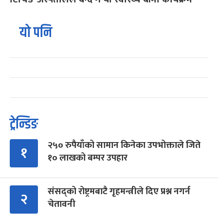
यो पनि
ट्रेन्डिङ
२५० रुपैयाँको सामान किनेका उपभोक्ताले जिते
१
१० लाखको बम्पर उपहार
संसद्को रोष्ट्रमबाटै गृहमन्त्रीले दिए प्रश्न नगर्न
२
चेतावनी