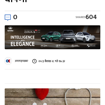
0
604
SHARES
अनलाइनखबर
२०८३ वैशाख २८ गते १७:३२