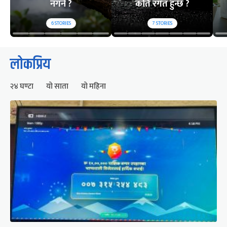
नगर्ने ?
कति रगत हुन्छ ?
6
STORIES
7
STORIES
लोकप्रिय
२४ घण्टा
यो साता
यो महिना