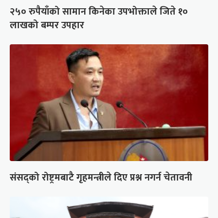
२५० रुपैयाँको सामान किनेका उपभोक्ताले जिते १०
लाखको बम्पर उपहार
संसद्को रोष्ट्रमबाटै गृहमन्त्रीले दिए प्रश्न नगर्न चेतावनी