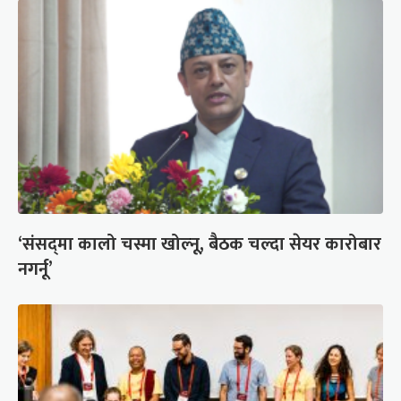
‘संसद्‍मा कालो चस्मा खोल्नू, बैठक चल्दा सेयर कारोबार
नगर्नू’