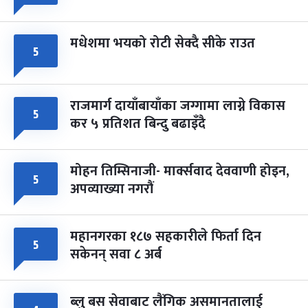
मधेशमा भयको रोटी सेक्दै सीके राउत
५
राजमार्ग दायाँबायाँका जग्गामा लाग्ने विकास
५
कर ५ प्रतिशत बिन्दु बढाइँदै
मोहन तिम्सिनाजी- मार्क्सवाद देववाणी होइन,
५
अपव्याख्या नगरौं
महानगरका १८७ सहकारीले फिर्ता दिन
५
सकेनन् सवा ८ अर्ब
ब्लु बस सेवाबाट लैंगिक असमानतालाई