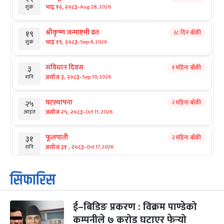
-
भाद्र १२, २०८३
Aug 28, 2026
शुक्र
श्रीकृष्ण जन्माष्टमी व्रत
२८ दिन बाँकी
१९
-
भाद्र १९, २०८३
Sep 4, 2026
शुक्र
संविधान दिवस
१ महिना बाँकी
३
-
असोज ३, २०८३
Sep 19, 2026
शनि
घटस्थापना
२ महिना बाँकी
२५
-
असोज २५, २०८३
Oct 11, 2026
आइत
फूलपाती
२ महिना बाँकी
३१
-
असोज ३१ , २०८३
Oct 17, 2026
शनि
कार्तिक सङ्क्रान्ति
२ महिना बाँकी
१
सिफारिस
-
कार्तिक १, २०८३
Oct 18, 2026
आइत
ई–बिडिङ प्रकरण : विक्रम पाण्डेको
महानवमी
२ महिना बाँकी
३
-
कम्पनीले ७ करोड घटाएर फेर्‍यो
कार्तिक ३, २०८३
Oct 20, 2026
मंगल