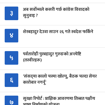
अब सर्वोच्चले कसरी गर्छ कांग्रेस विवादको
३
सुनुवाइ ?
शेरबहादुर देउवा साउन २६ गते स्वदेश फर्किने
४
पर्वतारोही पुरबहादुर गुरुङको अन्त्येष्टि
५
(तस्वीरहरू)
‘संसद्‍मा कालो चस्मा खोल्नू, बैठक चल्दा सेयर
६
कारोबार नगर्नू’
सुरक्षा रिपोर्ट : प्राज्ञिक आवरणमा तिब्बत पक्षीय
७
भाष्य निर्माणको योजना