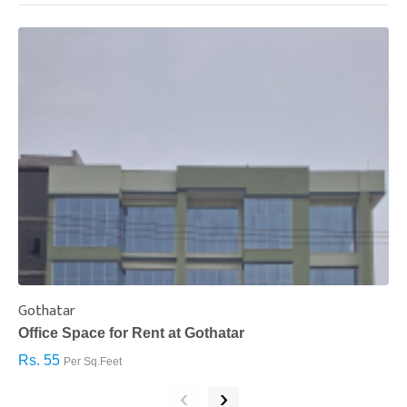
Gothatar
S
Office Space for Rent at Gothatar
H
Rs. 55
R
Per Sq.Feet
‹
›