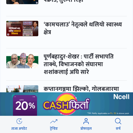
पक्राउ, तुरुन्तै रिहा
‘कामचलाउ’ नेतृत्वले थलियो स्वास्थ्य
क्षेत्र
पूर्णबहादुर-शेखर : पार्टी सभापति
ताक्थे, विभाजनको संघारमा
शशांकलाई अघि सारे
कप्तानगञ्जमा झिल्को, गोलबजारमा
डढेलो
आकस्मिक कक्ष चिकित्सकमाथि
हातपातको ‘हटस्पट’
ताजा अपडेट
ट्रेन्डिङ
प्रोफाइल
सर्च