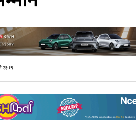
म्मान
े २१:१९