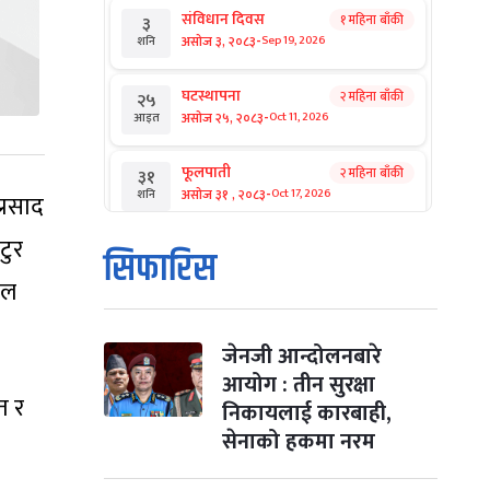
संविधान दिवस
१ महिना बाँकी
३
-
असोज ३, २०८३
Sep 19, 2026
शनि
घटस्थापना
२ महिना बाँकी
२५
-
असोज २५, २०८३
Oct 11, 2026
आइत
फूलपाती
२ महिना बाँकी
३१
-
असोज ३१ , २०८३
Oct 17, 2026
शनि
्रसाद
टुर
कार्तिक सङ्क्रान्ति
२ महिना बाँकी
१
सिफारिस
-
कार्तिक १, २०८३
Oct 18, 2026
आइत
ाल
महानवमी
२ महिना बाँकी
३
-
कार्तिक ३, २०८३
Oct 20, 2026
मंगल
जेनजी आन्दोलनबारे
आयोग : तीन सुरक्षा
त र
विजयादशमी
२ महिना बाँकी
४
निकायलाई कारबाही,
-
कार्तिक ४, २०८३
Oct 21, 2026
बुध
सेनाको हकमा नरम
पापा‌ङ्कुशा एकादशी व्रत
२ महिना बाँकी
५