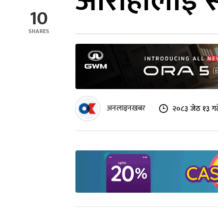
आरोहीलाई स
10
SHARES
अनलाइनखबर
२०८३ जेठ १३ गत