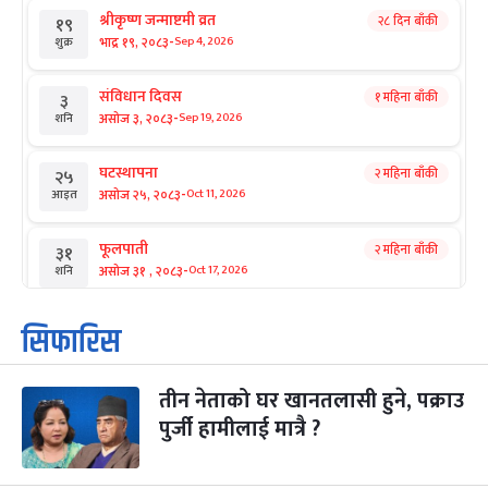
श्रीकृष्ण जन्माष्टमी व्रत
२८ दिन बाँकी
१९
-
भाद्र १९, २०८३
Sep 4, 2026
शुक्र
संविधान दिवस
१ महिना बाँकी
३
-
असोज ३, २०८३
Sep 19, 2026
शनि
घटस्थापना
२ महिना बाँकी
२५
-
असोज २५, २०८३
Oct 11, 2026
आइत
फूलपाती
२ महिना बाँकी
३१
-
असोज ३१ , २०८३
Oct 17, 2026
शनि
कार्तिक सङ्क्रान्ति
२ महिना बाँकी
१
सिफारिस
-
कार्तिक १, २०८३
Oct 18, 2026
आइत
तीन नेताको घर खानतलासी हुने, पक्राउ
महानवमी
२ महिना बाँकी
३
-
पुर्जी हामीलाई मात्रै ?
कार्तिक ३, २०८३
Oct 20, 2026
मंगल
विजयादशमी
२ महिना बाँकी
४