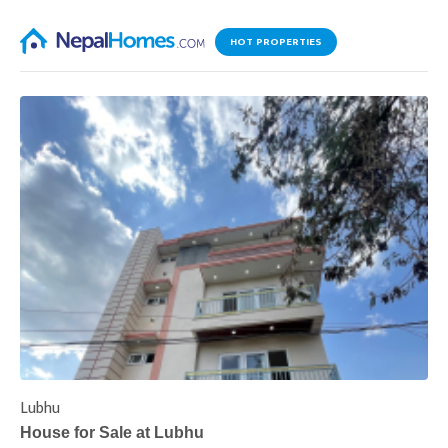
HOT PROPERTIES
Lubhu
C
House for Sale at Lubhu
H