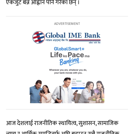
एकजुट बन्न आह्वान पनि गरेका छन् ।
आज देशलाई राजनीतिक स्थायित्व, सुशासन, सामाजिक
न्याय र आर्थिक समृद्धितर्फ अघि बढाउन सबै राजनीतिक