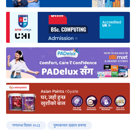
गणतन्त्र दिवस २०८३
पुष्पकमल दाहाल प्रचण्ड