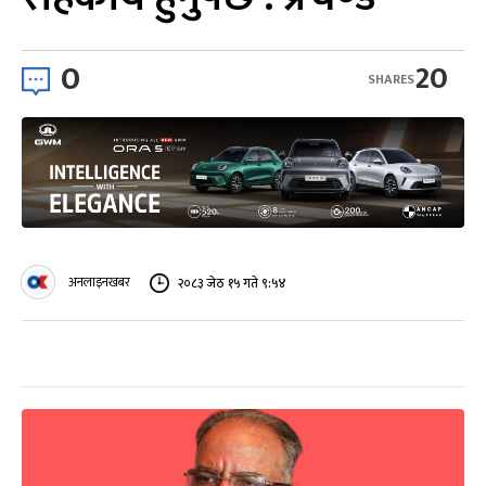
0
20
SHARES
अनलाइनखबर
२०८३ जेठ १५ गते ९:५४