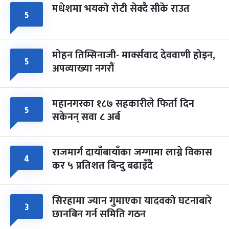
मधेशमा भयको रोटी सेक्दै सीके राउत
५
मोहन तिम्सिनाजी- मार्क्सवाद देववाणी होइन,
५
अपव्याख्या नगरौं
महानगरका १८७ सहकारीले फिर्ता दिन
५
सकेनन् सवा ८ अर्ब
राजमार्ग दायाँबायाँका जग्गामा लाग्ने विकास
४
कर ५ प्रतिशत बिन्दु बढाइँदै
सिरहामा ज्यान गुमाएका यादवको घटनाबारे
३
छानबिन गर्न समिति गठन