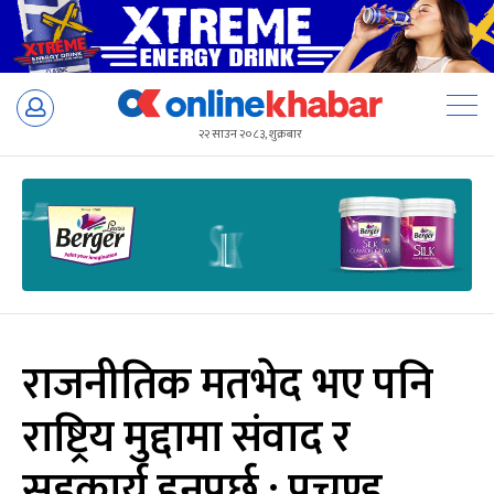
Skip
to
२२ साउन २०८३, शुक्रबार
content
राजनीतिक मतभेद भए पनि
राष्ट्रिय मुद्दामा संवाद र
सहकार्य हुनुपर्छ : प्रचण्ड