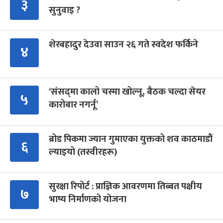
३
सुनुवाइ ?
शेरबहादुर देउवा साउन २६ गते स्वदेश फर्किने
४
‘संसद्‍मा कालो चस्मा खोल्नू, बैठक चल्दा सेयर
५
कारोबार नगर्नू’
ब्रोड पिकमा ज्यान गुमाएका युक्तको शव काठमाडौं
६
ल्याइयो (तस्वीरहरू)
सुरक्षा रिपोर्ट : प्राज्ञिक आवरणमा तिब्बत पक्षीय
७
भाष्य निर्माणको योजना