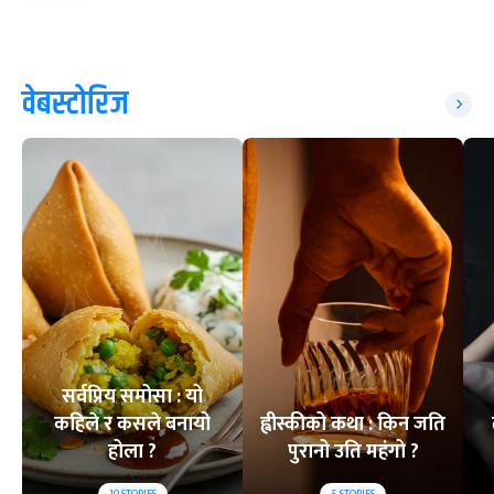
वेबस्टोरिज
सर्वप्रिय समोसा : यो
कहिले र कसले बनायो
ह्वीस्कीको कथा : किन जति
होला ?
पुरानो उति महंगो ?