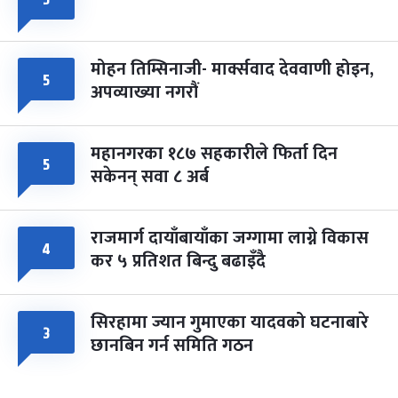
मोहन तिम्सिनाजी- मार्क्सवाद देववाणी होइन,
५
अपव्याख्या नगरौं
महानगरका १८७ सहकारीले फिर्ता दिन
५
सकेनन् सवा ८ अर्ब
राजमार्ग दायाँबायाँका जग्गामा लाग्ने विकास
४
कर ५ प्रतिशत बिन्दु बढाइँदै
सिरहामा ज्यान गुमाएका यादवको घटनाबारे
३
छानबिन गर्न समिति गठन