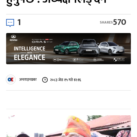
1
570
SHARES
अनलाइनखबर
२०८३ जेठ १५ गते १२:१६