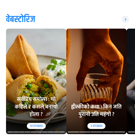
वेबस्टोरिज
सर्वप्रिय समोसा : यो
कहिले र कसले बनायो
ह्वीस्कीको कथा : किन जति
होला ?
पुरानो उति महंगो ?
10
STORIES
5
STORIES