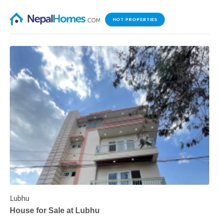
HOT PROPERTIES
Lubhu
C
House for Sale at Lubhu
H