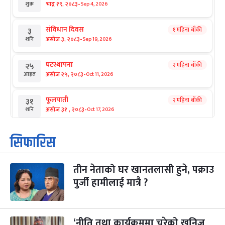
-
भाद्र १९, २०८३
Sep 4, 2026
शुक्र
संविधान दिवस
१ महिना बाँकी
३
-
असोज ३, २०८३
Sep 19, 2026
शनि
घटस्थापना
२ महिना बाँकी
२५
-
असोज २५, २०८३
Oct 11, 2026
आइत
फूलपाती
२ महिना बाँकी
३१
-
असोज ३१ , २०८३
Oct 17, 2026
शनि
कार्तिक सङ्क्रान्ति
२ महिना बाँकी
१
सिफारिस
-
कार्तिक १, २०८३
Oct 18, 2026
आइत
तीन नेताको घर खानतलासी हुने, पक्राउ
महानवमी
२ महिना बाँकी
३
-
पुर्जी हामीलाई मात्रै ?
कार्तिक ३, २०८३
Oct 20, 2026
मंगल
विजयादशमी
२ महिना बाँकी
४
-
कार्तिक ४, २०८३
Oct 21, 2026
बुध
‘नीति तथा कार्यक्रममा चुरेको खनिज