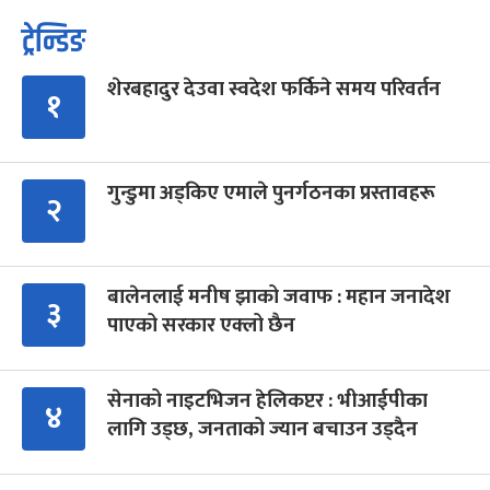
ट्रेन्डिङ
शेरबहादुर देउवा स्वदेश फर्किने समय परिवर्तन
१
गुन्डुमा अड्किए एमाले पुनर्गठनका प्रस्तावहरू
२
बालेनलाई मनीष झाको जवाफ : महान जनादेश
३
पाएको सरकार एक्लो छैन
सेनाको नाइटभिजन हेलिकप्टर : भीआईपीका
४
लागि उड्छ, जनताको ज्यान बचाउन उड्दैन