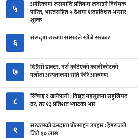
अमेरिकामा रूसमाथि प्रतिबन्ध लगाउने विधेयक
५
पारित, भारतसहित ५ देशमा शतप्रतिशत भन्सार
शुल्क
संसद्‍मा रास्वपा सांसदले खोजे सरकार
६
दिउँसो डाक्टर, नर्स कुटिएको कालीकोटको
७
पलाँता अस्पतालमा राति फेरि आक्रमण
सिँचाइ र खानेपानी : विद्युत् महसुलमा सहुलियत
८
दर, तर १३ प्रतिशत भ्याटको भार
सरकारको करदाता प्रोत्साहन उपहार : हेमराजले
९
जिते १० लाख