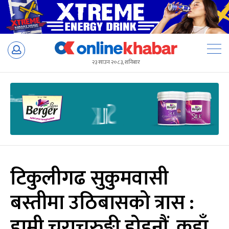
Skip
to
२३ साउन २०८३, शनिबार
content
टिकुलीगढ सुकुमवासी
बस्तीमा उठिबासको त्रास :
हामी चराचुरुङ्गी होइनौं, कहाँ