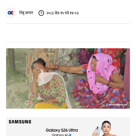
शिबु खनाल
२०८३ जेठ १५ गते १४:०३