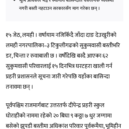
भूमि अधिकार मञ्च र स्थानीय बासिन्दाले वैकल्पिक व्यवस्था
नगरी बस्ती नहटाउन सरकारसँग माग गरेका छन् ।
१५ जेठ, लमही । वर्षायाम नजिकिँदै जाँदा दाङ देउखुरीको
लमही नगरपालिका–३ टिकुलीगढको सुकुमवासी बस्तीभरि
डर, चिन्ता र रुवाबासी छ । वर्षौंदेखि बस्दै आएका ६२
सुकुमवासी परिवारलाई १५ दिनभित्र घरटहरा खाली गर्न
प्रहरी प्रशासनले सूचना जारी गरेपछि यहाँका बासिन्दा
तनावमा छन् ।
पूर्वपश्चिम राजमार्गबाट उत्तरतर्फ दीपेन्द्र प्रहरी स्कुल
घोराहीको नाममा रहेको २० बिघा ९ कठ्ठा ७ धुर जग्गामा
बसेको झुपडी बस्तीमा अधिकांश परिवार पूर्वकमैया, भूमिहीन