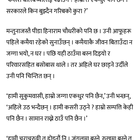
‘कसरी बालबच्चालाई पढाउने ? हाम्रो त एकधुर पनि छैन ।
सरकारले किन बुझ्दैन गरिबको कुरा ?’
मन्तुनाजस्तै पीडा हिनाराम चौधरीको पनि छ । उनी आफूहरू
पहिले कमैया रहेको सुनाउँछन् । कमैयाकै जीवन बिताउँदा न
जग्गा भयो, न घर । पछि यही ठाउँमा बस्न दिइयो र
परिवारसहित बसोबास थाले । तर अहिले घर छाड्ने उर्दीले
उनी पनि चिन्तित छन् ।
‘हामी सुकुमवासी, हाम्रो जग्गा एकधुर पनि छैन,’ उनी भन्छन्,
‘अहिले उठ भन्दैछन् । हामी कसरी उठ्ने ? हाम्रो सम्पत्ति केही
पनि छैन । सामान राख्ने ठाउँ पनि छैन ।’
‘हामी चराचुरुङ्गी त होइनौं नि । जंगलमा बस्ने, रुखमा बस्ने त