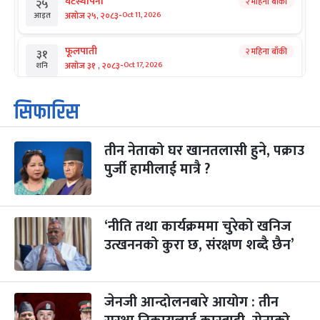
घटस्थापना
२ महिना बाँकी
२५
-
असोज २५, २०८३
Oct 11, 2026
आइत
फूलपाती
२ महिना बाँकी
३१
-
असोज ३१ , २०८३
Oct 17, 2026
शनि
कार्तिक सङ्क्रान्ति
२ महिना बाँकी
१
सिफारिस
-
कार्तिक १, २०८३
Oct 18, 2026
आइत
तीन नेताको घर खानतलासी हुने, पक्राउ
महानवमी
२ महिना बाँकी
३
-
पुर्जी हामीलाई मात्रै ?
कार्तिक ३, २०८३
Oct 20, 2026
मंगल
विजयादशमी
२ महिना बाँकी
४
-
कार्तिक ४, २०८३
Oct 21, 2026
बुध
‘नीति तथा कार्यक्रममा चुरेको खनिज
उत्खननको कुरा छ, संरक्षण शब्दै छैन’
पापा‌ङ्कुशा एकादशी व्रत
२ महिना बाँकी
५
-
कार्तिक ५, २०८३
Oct 22, 2026
बिहि
जेनजी आन्दोलनबारे आयोग : तीन
कुकुर तिहार
३ महिना बाँकी
२२
-
कार्तिक २२, २०८३
Nov 8, 2026
आइत