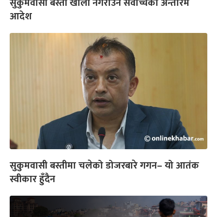
सुकुमवासी बस्ती खाली नगराउन सर्वोच्चको अन्तरिम
आदेश
सुकुमवासी बस्तीमा चलेको डोजरबारे गगन– यो आतंक
स्वीकार हुँदैन