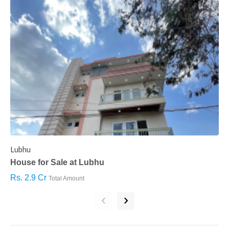
Lubhu
C
House for Sale at Lubhu
H
Rs. 2.9 Cr
R
Total Amount
‹
›