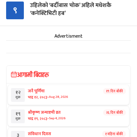
उहिलेको ‘बर्दीबास चोक’ अहिले मधेशकै
९
‘कनेक्टिभिटी हब’
Advertisment
आगामी बिदाहरु
जनै पूर्णिमा
१९ दिन बाँकी
१२
-
भाद्र १२, २०८३
Aug 28, 2026
शुक्र
श्रीकृष्ण जन्माष्टमी व्रत
२६ दिन बाँकी
१९
-
भाद्र १९, २०८३
Sep 4, 2026
शुक्र
संविधान दिवस
१ महिना बाँकी
३