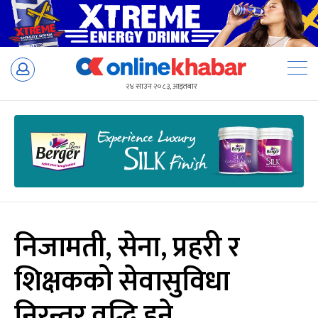
Skip
to
२४ साउन २०८३, आइतबार
content
निजामती, सेना, प्रहरी र
शिक्षकको सेवासुविधा
निरन्तर वृद्धि हुने