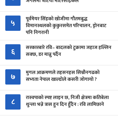
जंगलमा भेटियो मोटरसाइकल
पूर्वमेयर सिंहको खोजीमा गौतमबुद्ध
५
विमानस्थलको कुकुरसमेत परिचालन, ड्रोनबाट
पनि निगरानी
सरकारबारे रवि– बादलको टुक्रामा जहाज हल्लिन
६
सक्छ, डर मान्नु पर्दैन
मुगल आक्रमणले तहसनहस सिम्रौनगढको
७
सभ्यता नेपाल खाल्डोले कसरी जोगायो ?
रास्वपाको स्पष्ट लाइन छ, निजी क्षेत्रमा कतिबेला
८
थुन्ला भन्ने त्रास हुन दिन हुँदैन : रवि लामिछाने