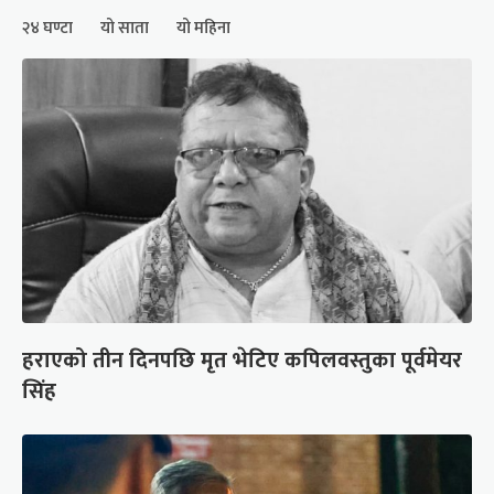
२४ घण्टा
यो साता
यो महिना
हराएको तीन दिनपछि मृत भेटिए कपिलवस्तुका पूर्वमेयर
सिंह