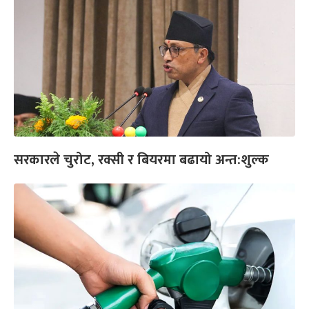
सरकारले चुरोट, रक्सी र बियरमा बढायो अन्त:शुल्क