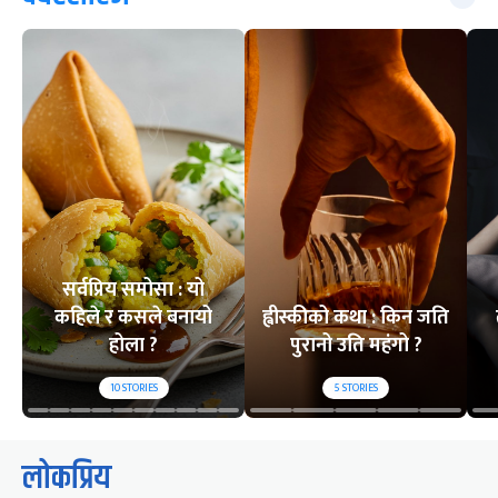
सर्वप्रिय समोसा : यो
कहिले र कसले बनायो
ह्वीस्कीको कथा : किन जति
होला ?
पुरानो उति महंगो ?
10
STORIES
5
STORIES
लोकप्रिय