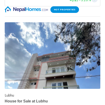
HOT PROPERTIES
Lubhu
C
House for Sale at Lubhu
H