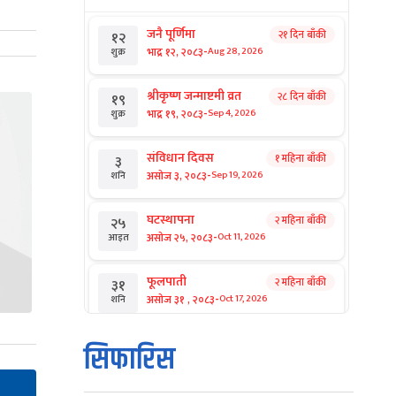
जनै पूर्णिमा
२१ दिन बाँकी
१२
-
भाद्र १२, २०८३
Aug 28, 2026
शुक्र
श्रीकृष्ण जन्माष्टमी व्रत
२८ दिन बाँकी
१९
-
भाद्र १९, २०८३
Sep 4, 2026
शुक्र
संविधान दिवस
१ महिना बाँकी
३
-
असोज ३, २०८३
Sep 19, 2026
शनि
घटस्थापना
२ महिना बाँकी
२५
-
असोज २५, २०८३
Oct 11, 2026
आइत
फूलपाती
२ महिना बाँकी
३१
-
असोज ३१ , २०८३
Oct 17, 2026
शनि
कार्तिक सङ्क्रान्ति
२ महिना बाँकी
१
सिफारिस
-
कार्तिक १, २०८३
Oct 18, 2026
आइत