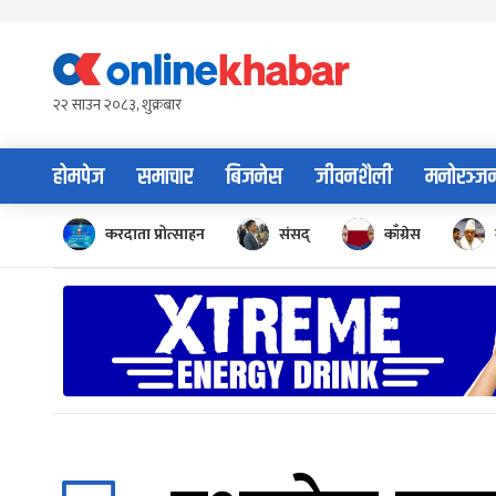
Skip
to
content
२२ साउन २०८३, शुक्रबार
होमपेज
समाचार
बिजनेस
जीवनशैली
मनोरञ्ज
करदाता प्रोत्साहन
संसद्
काँग्रेस