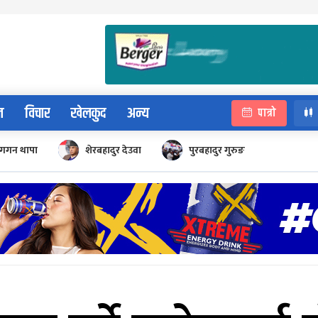
न
विचार
खेलकुद
अन्य
पात्रो
गगन थापा
शेरबहादुर देउवा
पुरबहादुर गुरुङ