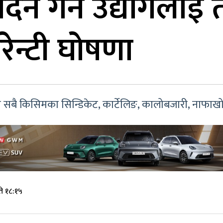
ादन गर्ने उद्योगला
ारेन्टी घोषणा
बै किसिमका सिन्डिकेट, कार्टेलिङ, कालोबजारी, नाफाखोरी र अ
े १८:१५