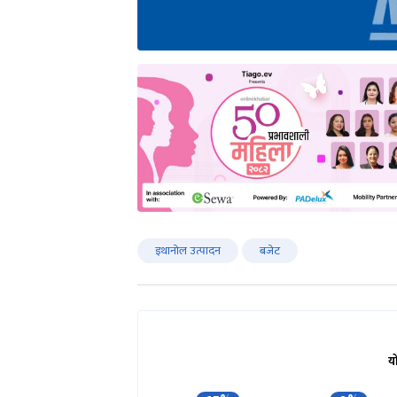
इथानोल उत्पादन
बजेट
य