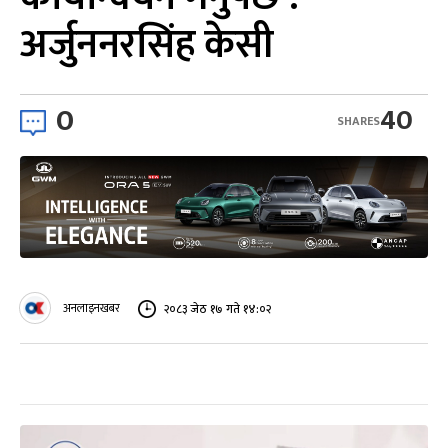
अर्जुननरसिंह केसी
0
40
SHARES
अनलाइनखबर
२०८३ जेठ १७ गते १४:०२