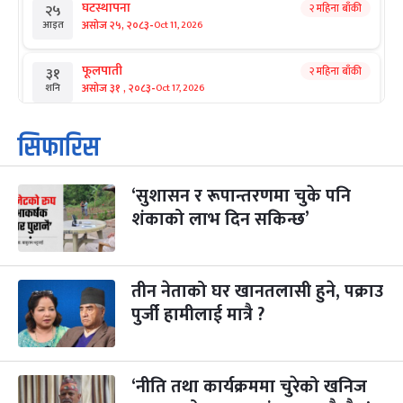
घटस्थापना
२ महिना बाँकी
२५
-
असोज २५, २०८३
Oct 11, 2026
आइत
फूलपाती
२ महिना बाँकी
३१
-
असोज ३१ , २०८३
Oct 17, 2026
शनि
कार्तिक सङ्क्रान्ति
२ महिना बाँकी
१
सिफारिस
-
कार्तिक १, २०८३
Oct 18, 2026
आइत
‘सुशासन र रूपान्तरणमा चुके पनि
महानवमी
२ महिना बाँकी
३
-
शंकाको लाभ दिन सकिन्छ’
कार्तिक ३, २०८३
Oct 20, 2026
मंगल
विजयादशमी
२ महिना बाँकी
४
-
कार्तिक ४, २०८३
Oct 21, 2026
बुध
तीन नेताको घर खानतलासी हुने, पक्राउ
पुर्जी हामीलाई मात्रै ?
पापा‌ङ्कुशा एकादशी व्रत
२ महिना बाँकी
५
-
कार्तिक ५, २०८३
Oct 22, 2026
बिहि
‘नीति तथा कार्यक्रममा चुरेको खनिज
कुकुर तिहार
३ महिना बाँकी
२२
Nov 8, 2026