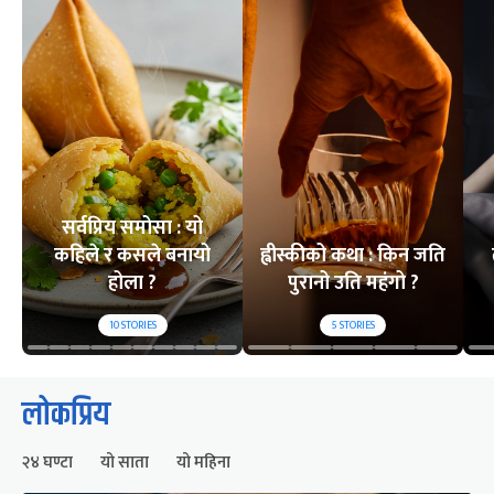
सर्वप्रिय समोसा : यो
कहिले र कसले बनायो
ह्वीस्कीको कथा : किन जति
होला ?
पुरानो उति महंगो ?
10
STORIES
5
STORIES
लोकप्रिय
२४ घण्टा
यो साता
यो महिना