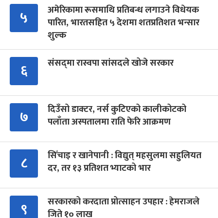
अमेरिकामा रूसमाथि प्रतिबन्ध लगाउने विधेयक
५
पारित, भारतसहित ५ देशमा शतप्रतिशत भन्सार
शुल्क
संसद्‍मा रास्वपा सांसदले खोजे सरकार
६
दिउँसो डाक्टर, नर्स कुटिएको कालीकोटको
७
पलाँता अस्पतालमा राति फेरि आक्रमण
सिँचाइ र खानेपानी : विद्युत् महसुलमा सहुलियत
८
दर, तर १३ प्रतिशत भ्याटको भार
सरकारको करदाता प्रोत्साहन उपहार : हेमराजले
९
जिते १० लाख