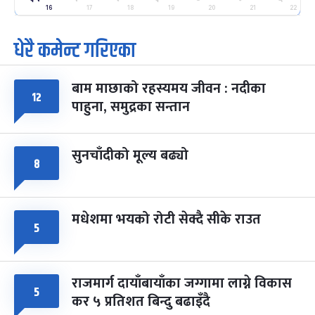
-
फाल्गुन २५, २०८३
Mar 9, 2027
मंगल
16
17
18
19
20
21
22
धेरै कमेन्ट गरिएका
पूर्णिमा व्रत
७ महिना बाँकी
७
-
चैत्र ७, २०८३
Mar 21, 2027
आइत
बाम माछाको रहस्यमय जीवन : नदीका
फागुपूर्णिमा
१२
७ महिना बाँकी
८
पाहुना, समुद्रका सन्तान
-
चैत्र ८, २०८३
Mar 22, 2027
सोम
सुनचाँदीको मूल्य बढ्यो
८
मधेशमा भयको रोटी सेक्दै सीके राउत
५
राजमार्ग दायाँबायाँका जग्गामा लाग्ने विकास
५
कर ५ प्रतिशत बिन्दु बढाइँदै