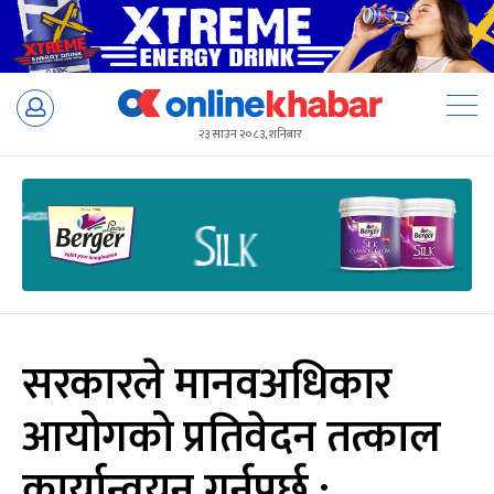
Skip
to
२३ साउन २०८३, शनिबार
content
सरकारले मानवअधिकार
आयोगको प्रतिवेदन तत्काल
कार्यान्वयन गर्नुपर्छ :