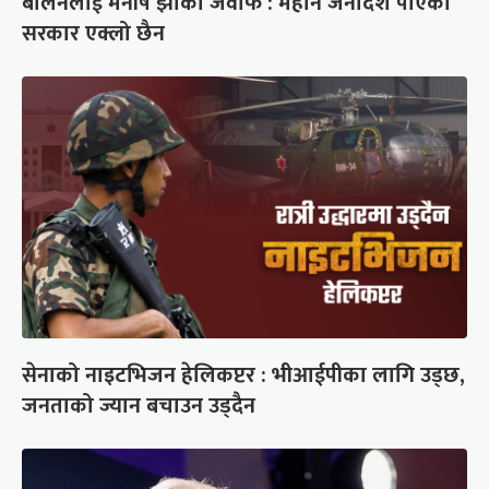
बालेनलाई मनीष झाको जवाफ : महान जनादेश पाएको
सरकार एक्लो छैन
सेनाको नाइटभिजन हेलिकप्टर : भीआईपीका लागि उड्छ,
जनताको ज्यान बचाउन उड्दैन