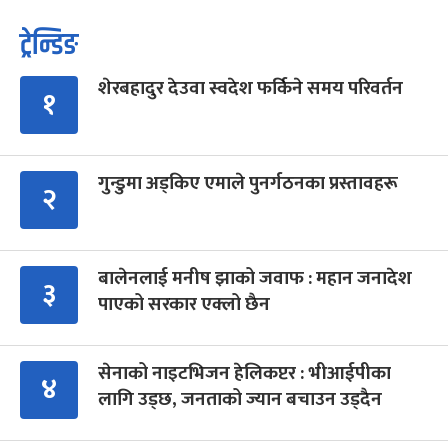
ट्रेन्डिङ
शेरबहादुर देउवा स्वदेश फर्किने समय परिवर्तन
१
गुन्डुमा अड्किए एमाले पुनर्गठनका प्रस्तावहरू
२
बालेनलाई मनीष झाको जवाफ : महान जनादेश
३
पाएको सरकार एक्लो छैन
सेनाको नाइटभिजन हेलिकप्टर : भीआईपीका
४
लागि उड्छ, जनताको ज्यान बचाउन उड्दैन