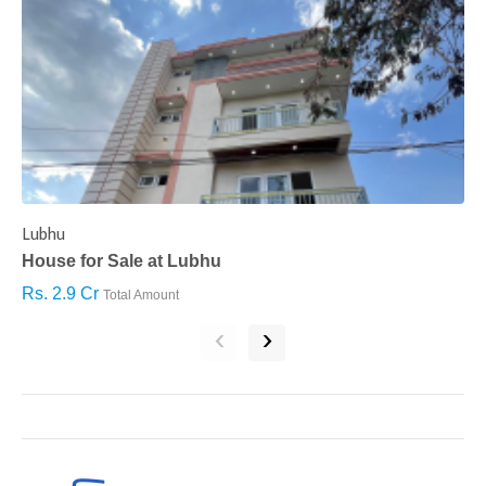
Lubhu
C
House for Sale at Lubhu
H
Rs. 2.9 Cr
R
Total Amount
‹
›