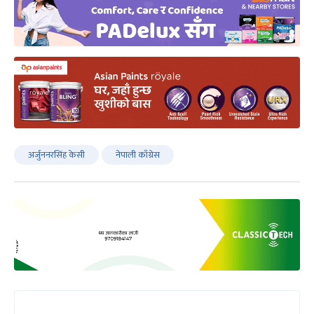
अर्जुननरसिंह केसी
नेपाली काँग्रेस